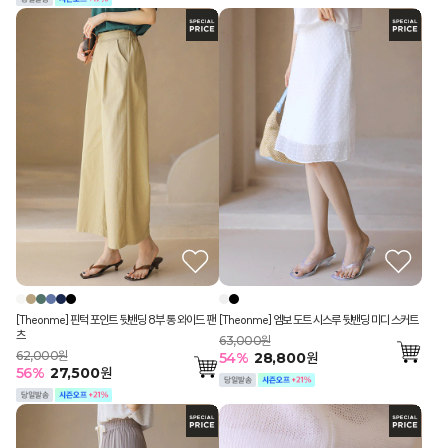
[Theonme] 핀턱 포인트 뒷밴딩 8부 통 와이드 팬
[Theonme] 엠보 도트 시스루 뒷밴딩 미디 스커트
츠
63,000원
62,000원
54
%
28,800
원
56
%
27,500
원