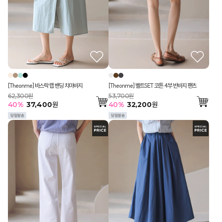
[Theonme] 바스락 랩 밴딩 치마바지
[Theonme] 벨트SET 코튼 4부 반바지 팬츠
62,300원
53,700원
40
%
37,400
원
40
%
32,200
원