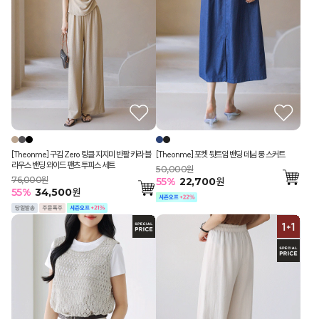
[Theonme] 구김 Zero 링클 지지미 반팔 카라 블
[Theonme] 포켓 뒷트임 밴딩 데님 롱 스커트
라우스 밴딩 와이드 팬츠 투피스 세트
50,000원
76,000원
55
%
22,700
원
55
%
34,500
원