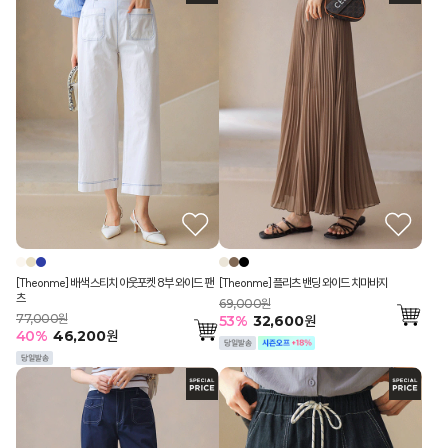
[Theonme] 배색 스티치 아웃포켓 8부 와이드 팬
[Theonme] 플리츠 밴딩 와이드 치마바지
츠
69,000원
77,000원
53
%
32,600
원
40
%
46,200
원