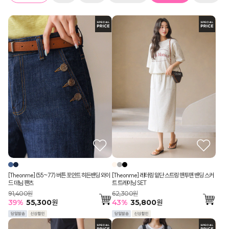
스
탑
츠
터
[Theonme] (55~77) 버튼 포인트 히든밴딩 와이
[Theonme] 레터링 밑단 스트링 맨투맨 밴딩 스커
드 데님 팬츠
트 트레이닝 SET
91,400원
62,300원
39
%
55,300
원
43
%
35,800
원