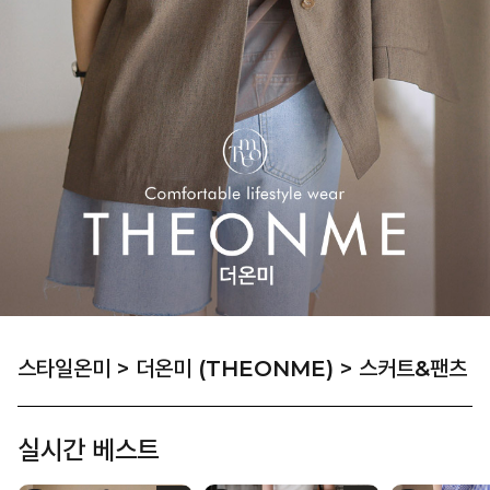
스타일온미
>
더온미 (THEONME)
>
스커트&팬츠
실시간 베스트