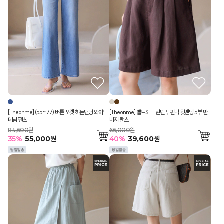
[Theonme] (55~77) 버튼 포켓 히든밴딩 와이드
[Theonme] 벨트SET 린넨 투핀턱 뒷밴딩 5부 반
데님 팬츠
바지 팬츠
84,600원
66,000원
35
%
55,000
원
40
%
39,600
원