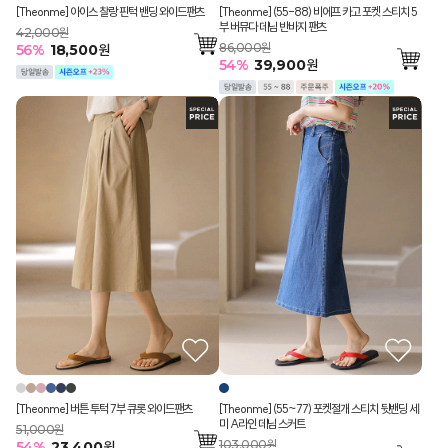
[Theonme] 아이스 찰랑 핀턱 밴딩 와이드팬츠
[Theonme] (55-88) 비에프 카고 포켓 스티치 5
부 버뮤다 데님 반바지 팬츠
42,000원
86,000원
56
%
18,500
원
54
%
39,900
원
[Theonme] 버튼 투턱 7부 큐롯 와이드팬츠
[Theonme] (55~77) 포켓절개 스티치 뒷밴딩 세
미 A라인 데님 스커트
51,000원
103,000원
54
%
23,400
원