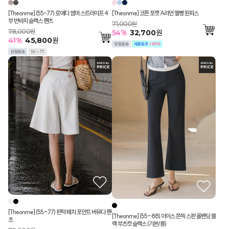
[Theonme] (55-77) 로에디 썸머 스트라이프 4
[Theonme] 코튼 포켓 A라인 멜빵 원피스
부 반바지 슬랙스 팬츠
71,000원
78,000원
54
%
32,700
원
41
%
45,800
원
[Theonme] (55~77) 핀턱 패치 포인트 버뮤다 팬
[Theonme] (55~88) 아이스 쫀득 스판 올밴딩 블
츠
랙 부츠컷 슬랙스 (기본/롱)