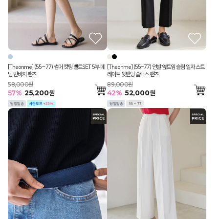
[Theonme] (55~77) 썸머 컷팅 벨트SET 5부 데
[Theonme] (55-77) 언발 옆트임 슬림 일자 스트
님 반바지 팬츠
레이트 뒷밴딩 슬랙스 팬츠
58,000원
89,000원
57
%
25,200
원
42
%
52,000
원