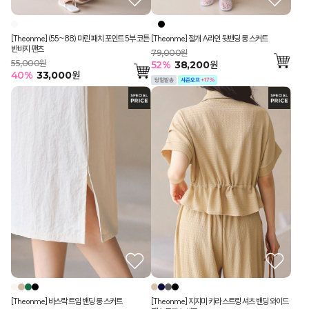
[Theonme] (55~88) 마린 패치 포인트 5부 코튼
[Theonme] 절개 A라인 뒷밴딩 롱 스커트
반바지 팬츠
79,000원
55,000원
52
%
38,200
원
40
%
33,000
원
[Theonme] 바스락 트임 밴딩 롱 스커트
[Theonme] 지지미 카라 스트링 셔츠 밴딩 와이드