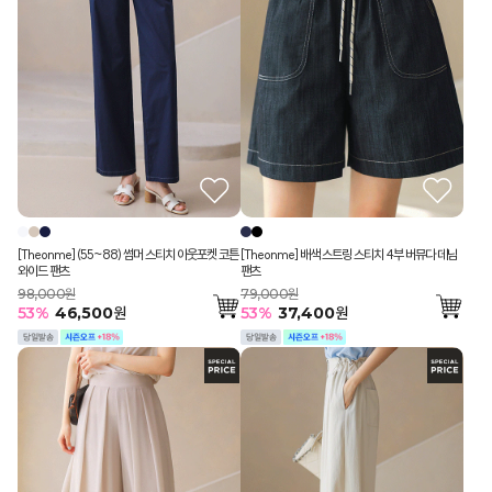
[Theonme] (55~88) 썸머 스티치 아웃포켓 코튼
[Theonme] 배색 스트링 스티치 4부 버뮤다 데님
와이드 팬츠
팬츠
98,000원
79,000원
53
%
46,500
원
53
%
37,400
원