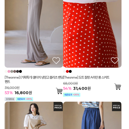
[Theonme] (기획특가) 쿨터치 냉장고 플리츠 밴딩
[Theonme] 도트 찰랑 A라인 롱 스커트
팬츠
68,000원
36,000원
54
%
31,400
원
53
%
16,800
원