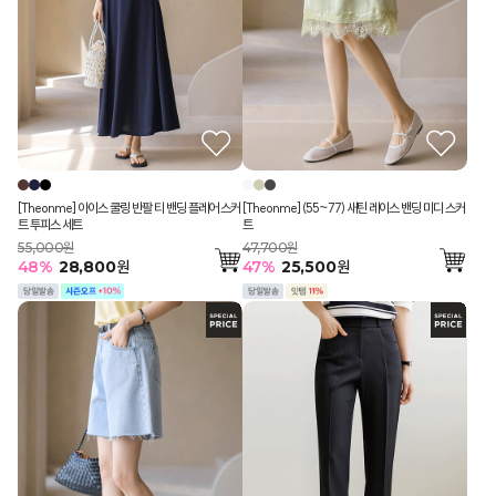
[Theonme] 아이스 쿨링 반팔 티 밴딩 플레어 스커
[Theonme] (55~77) 새틴 레이스 밴딩 미디 스커
트 투피스 세트
트
55,000원
47,700원
48
%
28,800
원
47
%
25,500
원