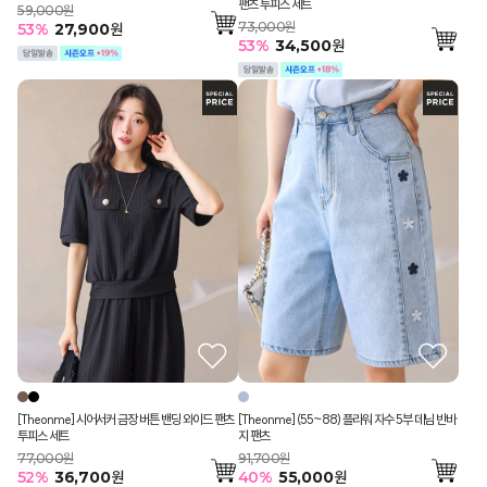
팬츠 투피스 세트
59,000원
73,000원
53
%
27,900
원
53
%
34,500
원
[Theonme] 시어서커 금장 버튼 밴딩 와이드 팬츠
[Theonme] (55~88) 플라워 자수 5부 데님 반바
투피스 세트
지 팬츠
77,000원
91,700원
52
%
36,700
원
40
%
55,000
원