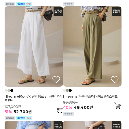
[Theonme] (55~77) 린넨 벨트SET 투핀턱 와이
[Theonme] 투핀턱 뒷밴딩 와이드 슬랙스 팬츠
드 팬츠
80,700원
107,000원
40
%
48,400
원
51
%
52,700
원