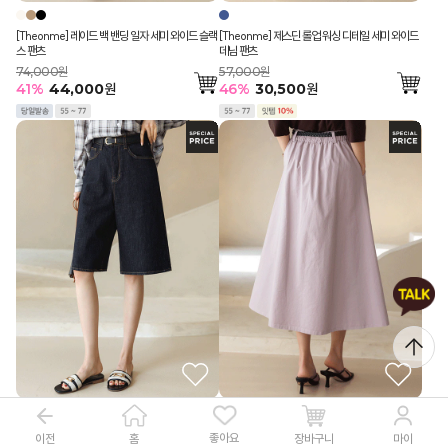
[Theonme] 레이드 백 밴딩 일자 세미 와이드 슬랙
[Theonme] 제스딘 롤업 워싱 디테일 세미 와이드
스 팬츠
데님 팬츠
74,000원
57,000원
41
%
44,000
원
46
%
30,500
원
[Theonme] 메르벤 히든밴딩 세미 와이드 5부 면
[Theonme] 스즈나 사선 포켓 꽈배기 벨트SET A
좋아요
이전
장바구니
홈
마이
데님 반바지 팬츠
라인 면 롱 스커트