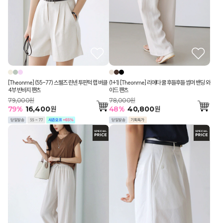
[Theonme] (55-77) 스웰즈 린넨 투핀턱 랩 버클
(1+1) [Theonme] 리에타 쿨 후들후들 썸머 밴딩 와
4부 반바지 팬츠
이드 팬츠
79,000원
78,000원
79
%
16,400
원
48
%
40,800
원