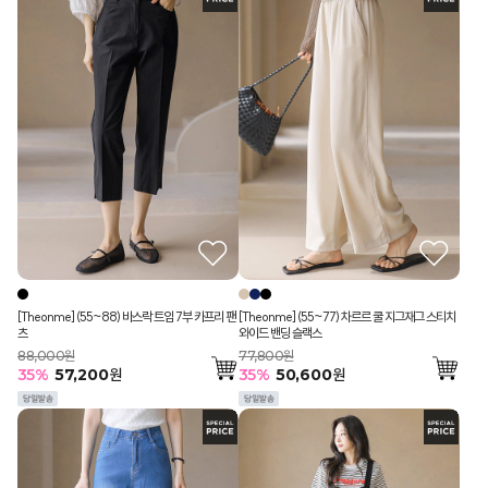
[Theonme] (55~88) 바스락 트임 7부 카프리 팬
[Theonme] (55~77) 차르르 쿨 지그재그 스티치
츠
와이드 밴딩 슬랙스
88,000원
77,800원
35
%
57,200
원
35
%
50,600
원