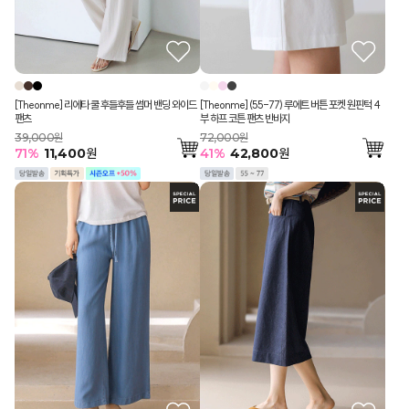
[Theonme] 리에타 쿨 후들후들 썸머 밴딩 와이드
[Theonme] (55-77) 루에트 버튼 포켓 원핀턱 4
팬츠
부 하프 코튼 팬츠 반바지
39,000원
72,000원
71
%
11,400
원
41
%
42,800
원