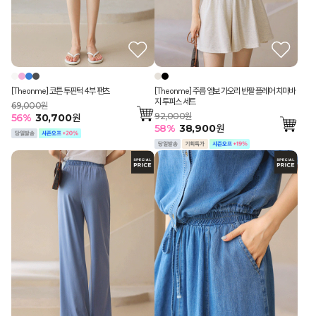
[Theonme] 코튼 투핀턱 4부 팬츠
[Theonme] 주름 엠보 가오리 반팔 플레어 치마바
지 투피스 세트
69,000원
92,000원
56
%
30,700
원
58
%
38,900
원