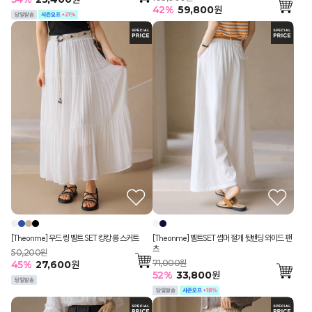
42
%
59,800
원
[Theonme] 우드 링 벨트 SET 캉캉 롱 스커트
[Theonme] 벨트SET 썸머 절개 뒷밴딩 와이드 팬
츠
50,200원
71,000원
45
%
27,600
원
52
%
33,800
원