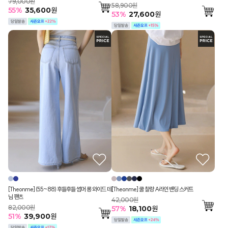
79,000원
58,900원
55
%
35,600
원
53
%
27,600
원
[Theonme] (55~88) 후들후들 썸머 롱 와이드 데
[Theonme] 쿨 찰랑 A라인 밴딩 스커트
님 팬츠
42,000원
82,000원
57
%
18,100
원
51
%
39,900
원