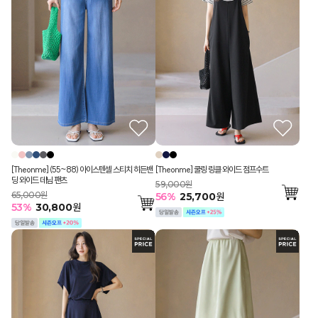
[Theonme] (55~88) 아이스텐셀 스티치 히든밴
[Theonme] 쿨링 링클 와이드 점프수트
딩 와이드 데님 팬츠
59,000원
65,000원
56
%
25,700
원
53
%
30,800
원