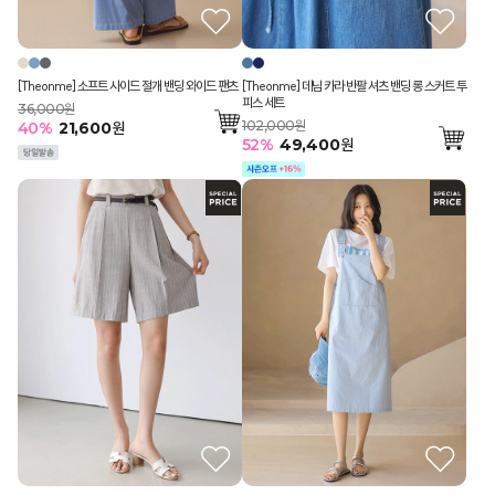
[Theonme] 소프트 사이드 절개 밴딩 와이드 팬츠
[Theonme] 데님 카라 반팔 셔츠 밴딩 롱 스커트 투
피스 세트
36,000원
102,000원
40
%
21,600
원
52
%
49,400
원