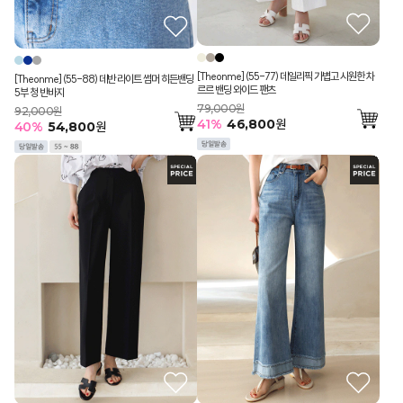
[Theonme] (55-77) 데일리픽 가볍고 시원한 차
[Theonme] (55-88) 데반 라이트 썸머 히든밴딩
르르 밴딩 와이드 팬츠
5부 청 반바지
79,000원
92,000원
41
%
46,800
원
40
%
54,800
원