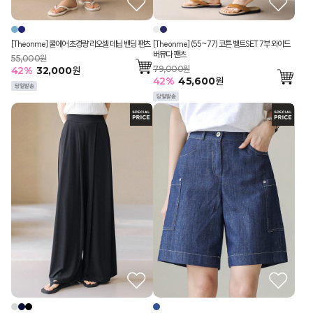
[Theonme] 쿨에어 초경량 리오셀 데님 밴딩 팬츠
[Theonme] (55~77) 코튼 벨트SET 7부 와이드
버뮤다 팬츠
55,000원
79,000원
42
%
32,000
원
42
%
45,600
원