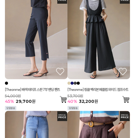
[Theonme] 배색 테이프 스판 7부 밴딩 팬츠
[Theonme] 링클 백리본 페플럼 와이드 점프수트
54,000원
53,700원
45
%
29,700
원
40
%
32,200
원