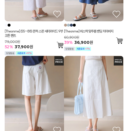
[Theonme] (55~88) 쫀득 스판 세미와이드 9부
[Theonme] 바스락 맞주름 밴딩 치마바지
코튼 팬츠
60,900원
79,000원
39
%
36,900
원
52
%
37,900
원