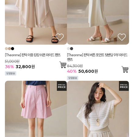
[Theonme] 핀턱 이중 캉캉 쉬폰 와이드 팬츠
[Theonme] 핀턱 버튼 포인트 뒷밴딩 9부 와이드
팬츠
51,000원
84,300원
36
%
32,800
원
40
%
50,600
원