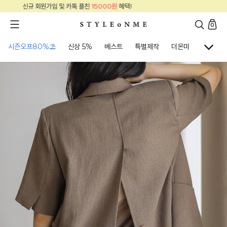
신규 회원가입 및 카톡 플친
15000원
혜택!
0
시즌오프80%⛱
신상 5%
베스트
특별제작
더온미
골프웨어