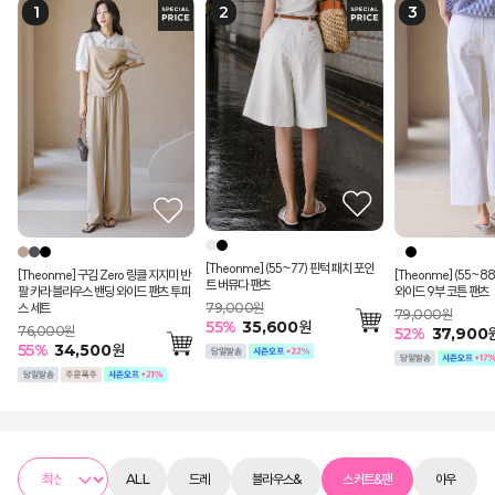
[Theonme] (55~77) 핀턱 패치 포인
[Theonme] 구김 Zero 링클 지지미 반
[Theonme] (55~8
트 버뮤다 팬츠
팔 카라 블라우스 밴딩 와이드 팬츠 투피
와이드 9부 코튼 팬츠
79,000원
스 세트
79,000원
55
%
35,600
원
76,000원
52
%
37,900
55
%
34,500
원
ALL
드레
블라우스&
스커트&팬
아우