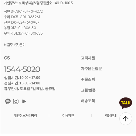
개인정보보호 배상책임보험 증권번호. 14610-1005
국민 347801-04-044272
우리 1005-301-368261
신한 100-024-640907
농협 013-01-306180
우체국 012161-01-001635
예금주. (주)온미
CS
고객지원
1544-5020
자주묻는질문
상담시간. 10:00 ~17:00
주문조회
점심시간. 13:00 ~14:00
휴무안내. 토요일 / 일요일 / 공휴일
교환/반품
배송조회
개인정보처리방침
이용약관
이용안내