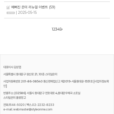
예뻐진 온미 리뉴얼 이벤트
(59)
| 2025-05-15
1
2
3
4
5
대표이사
김성엽
서울특별시 동대문구 왕산로 21, 10층 스타일온미
사업자등록번호 201-86-08540 통신판매업신고 제2019-서울동대문-1551호
[사업자정보확
인]
반품주소: (02586) 서울시 동대문구 천호대로 4,동대문우체국 소포실
스타일온미 물류창고
전화.1544-5020 / 팩스.02-2232-8233
e-mail. webmaster@styleonme.com