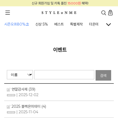
신규 회원가입 및 카톡 플친
15000원
혜택!
0
시즌오프80%⛱
신상 5%
베스트
특별제작
더온미
골프웨어
이벤트
검색
연말감사제
(39)
| 2025-12-02
2025 블랙온미데이
(4)
| 2025-11-04