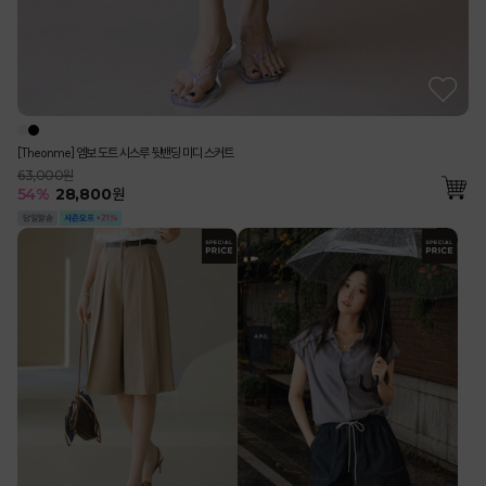
[Theonme] 엠보 도트 시스루 뒷밴딩 미디 스커트
63,000원
54
%
28,800
원