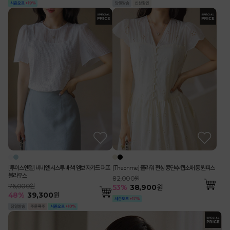
[루이스엔젤] 비바엘 시스루 배색 엠보 자가드 퍼프
[Theonme] 플라워 펀칭 콩단추 캡소매 롱 원피스
블라우스
82,000원
76,000원
53
%
38,900
원
48
%
39,300
원