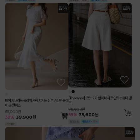
[Theonme] (55~77) 핀턱 패치 포인트 버뮤다 팬
베이비 브리드 플라워 셔링 쟈가드 쉬폰 A라인 플레
츠
어 롱 원피스
79,000원
65,000원
55
%
35,600
원
39
%
39,900
원