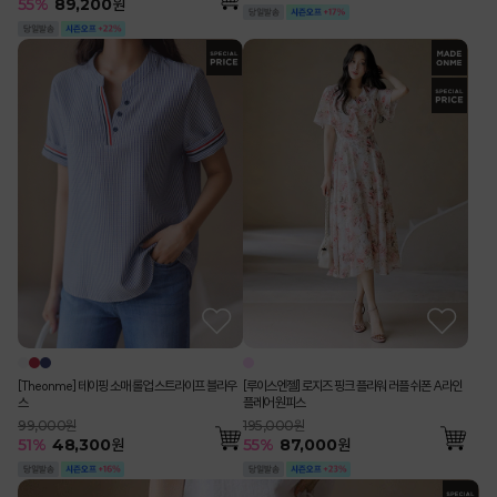
55
%
89,200
원
[Theonme] 테이핑 소매 롤업 스트라이프 블라우
[루이스엔젤] 로지즈 핑크 플라워 러플 쉬폰 A라인
스
플레어 원피스
99,000원
195,000원
51
%
48,300
원
55
%
87,000
원