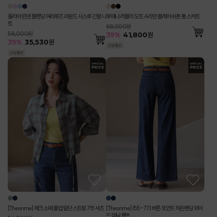
올리아 린넨 블렌딩 여리루즈 라운드 시스루 긴팔 니
루애나 러블리 도트 A라인 플레어 쉬폰 롱 스커트
트
68,000원
58,000원
39
%
41,800
원
39
%
35,530
원
[Theonme] 체크 소매 롤업 밑단 스트링 7부 셔츠
[Theonme] (55~77) 버튼 포인트 히든밴딩 와이
드 데님 팬츠