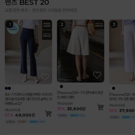
팬츠 BEST 20
요즘 핫한 팬츠✨ 편안함과 스타일을 한번에😍
[Theonme] (55~77) 핀턱 패치 포인
(55-77) [루이스엔젤] 완벽핏 사각사각
[Theonme] (55~
트 버뮤다 팬츠
썸머 쿨 비조버튼 세미 부츠컷 슬랙스 악
와이드 9부 코튼 팬츠
마팬츠vol.127
79,000원
79,000원
55
%
35,600
원
115,000원
52
%
37,900
57
%
49,000
원