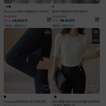
[Theonme] 투웨이 소매 롤업 자수 스트링 셔츠
셀리에 수채화 플라워 케이프 롱 원피스
110,000원
242,000원
56
%
48,800
원
51
%
118,600
원
[Theonme] 배색 테이프 스판 7부 밴딩 팬츠
[루이스엔젤] 테일러 시스루 쉬폰 튤립 소매 배색 에
스닉 쟈가드 블라우스 티