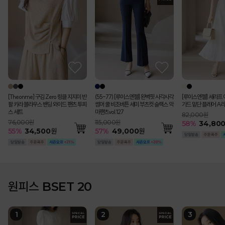
[Theonme] 구김 Zero 링클 지지미 반
(55-77) [루이스엔젤] 완벽핏 사각사각
[루이스엔젤] 세라프 
팔 카라 블라우스 밴딩 와이드 팬츠 투피
썸머 쿨 비조버튼 세미 부츠컷 슬랙스 악
가드 밑단 플레어 A라
스 세트
마팬츠vol.127
82,000원
76,000원
115,000원
58
%
34,80
55
%
34,500
원
57
%
49,000
원
원피스 BSET 20