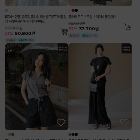
[루이스엔젤] 블루밍 플라워 리본벨트SET 러플 캉
플러티 도트 스모킹 스퀘어넥 롱 원피스
캉 A라인 플레어 롱 쉬폰 원피스
72,000원
187,000원
53
%
33,700
원
51
%
90,800
원