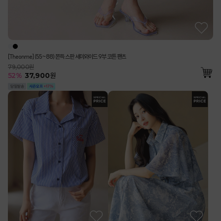
[Theonme] (55~88) 쫀득 스판 세미와이드 9부 코튼 팬츠
79,000원
52
%
37,900
원