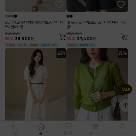
(55-77) 모리던 가볍게 찰랑 플리츠 A라인 미디 버
[Theonme] 배색 스트링 스티치 4부 버뮤다 데님
뮤다 반바지 팬츠
팬츠
86,000원
79,000원
55
%
38,900
원
53
%
37,400
원
좋아요
이전
홈
장바구니
마이