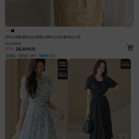
[루이스엔젤] 블랑슈 실크블렌딩 꽈배기 스카시 블라우스 니트
62,000원
57
%
26,600
원