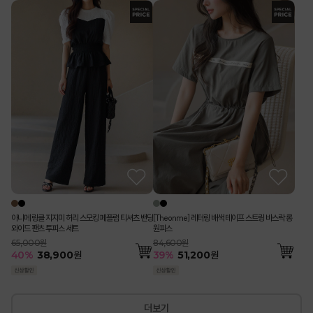
아니메 링클 지지미 허리 스모킹 페플럼 티셔츠 밴딩
[Theonme] 레터링 배색 테이프 스트링 바스락 롱
와이드 팬츠 투피스 세트
원피스
65,000원
84,600원
40
%
38,900
원
39
%
51,200
원
더보기