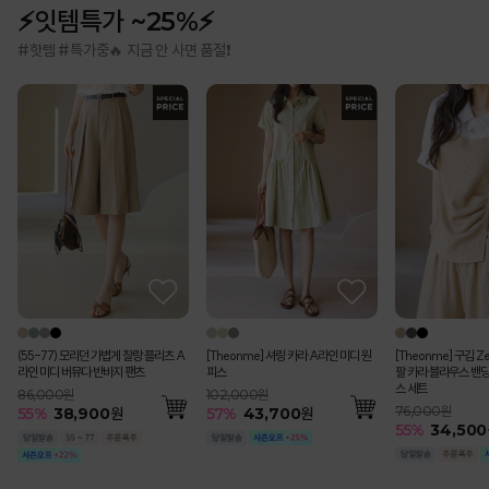
⚡잇템특가 ~25%⚡
#핫템 #특가중🔥 지금 안 사면 품절❗
(55-77) 모리던 가볍게 찰랑 플리츠 A
[Theonme] 셔링 카라 A라인 미디 원
[Theonme] 구김 Z
라인 미디 버뮤다 반바지 팬츠
피스
팔 카라 블라우스 밴딩
스 세트
86,000원
102,000원
76,000원
55
%
38,900
원
57
%
43,700
원
55
%
34,500