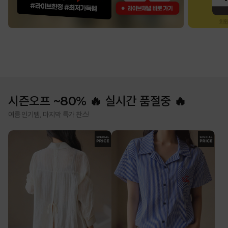
시즌오프 ~80% 🔥 실시간 품절중 🔥
여름 인기템, 마지막 특가 찬스!