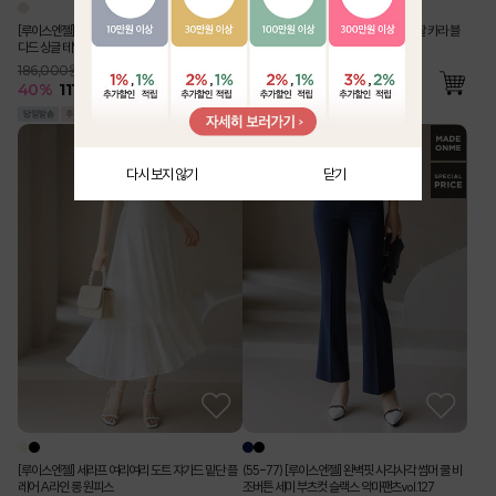
[루이스엔젤] 사각사각 린넨 라이크 벨트SET 스탠
[Theonme] 구김 Zero 링클 지지미 반팔 카라 블
다드 싱글 테일러드 자켓
라우스 밴딩 와이드 팬츠 투피스 세트
186,000원
76,000원
40
%
111,500
원
55
%
34,500
원
다시 보지 않기
닫기
[루이스엔젤] 세라프 여리여리 도트 쟈가드 밑단 플
(55-77) [루이스엔젤] 완벽핏 사각사각 썸머 쿨 비
레어 A라인 롱 원피스
조버튼 세미 부츠컷 슬랙스 악마팬츠vol.127