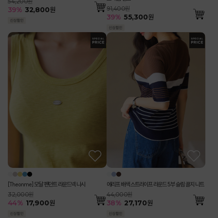
54,200원
91,400원
39
%
32,800
원
39
%
55,300
원
[Theonme] 모달 펜던트 라운드넥 나시
에리프 배색 스트라이프 라운드 5부 슬림 골지 니트
32,000원
44,000원
44
%
17,900
원
38
%
27,170
원