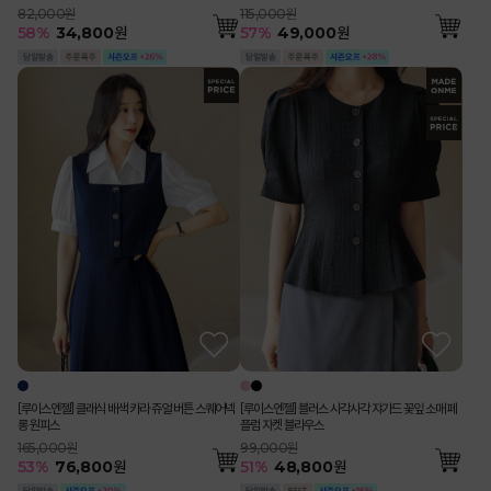
82,000원
115,000원
58
%
34,800
원
57
%
49,000
원
[루이스엔젤] 클래식 배색 카라 쥬얼 버튼 스퀘어넥
[루이스엔젤] 블러스 사각사각 쟈가드 꽃잎 소매 페
롱 원피스
플럼 자켓 블라우스
165,000원
99,000원
53
%
76,800
원
51
%
48,800
원