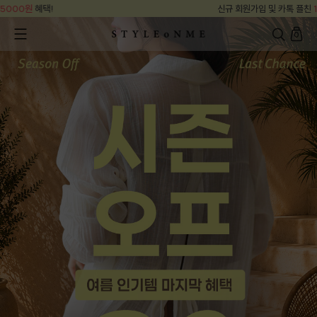
신규 회원가입 및 카톡 플친
15000원
혜택!
0