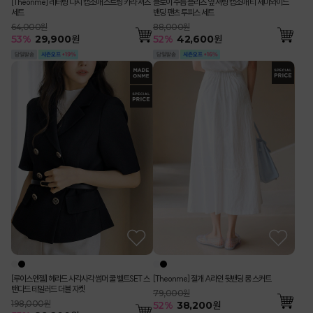
[Theonme] 레터링 나시 캡소매 스트링 카라 셔츠
클로이 주름 플리츠 옆 셔링 캡소매 티 세미와이드
세트
밴딩 팬츠 투피스 세트
64,000원
88,000원
53
%
29,900
원
52
%
42,600
원
[루이스엔젤] 헤라드 사각사각 썸머 쿨 벨트SET 스
[Theonme] 절개 A라인 뒷밴딩 롱 스커트
탠다드 테일러드 더블 자켓
79,000원
198,000원
52
%
38,200
원