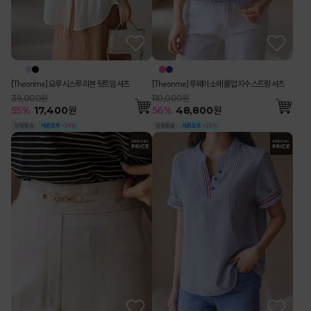
[Theonme] 요루 시스루 리본 뒷트임 셔츠
[Theonme] 투웨이 소매 롤업 자수 스트링 셔츠
39,000원
110,000원
55
%
17,400
원
56
%
48,800
원