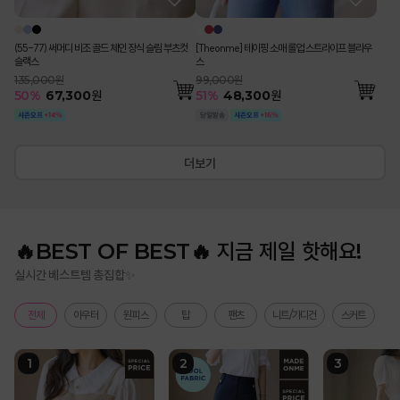
(55-77) 써머디 비조 골드 체인 장식 슬림 부츠컷
[Theonme] 테이핑 소매 롤업 스트라이프 블라우
슬랙스
스
135,000원
99,000원
50
%
67,300
원
51
%
48,300
원
더보기
🔥BEST OF BEST🔥 지금 제일 핫해요!
실시간 베스트템 총집합✨
전체
아우터
원피스
탑
팬츠
니트/가디건
스커트