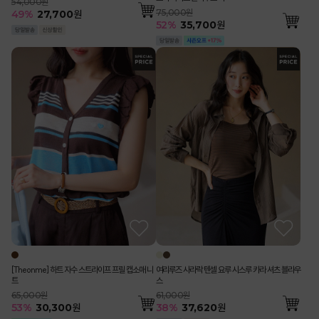
54,000원
75,000원
49
%
27,700
원
52
%
35,700
원
[Theonme] 하트 자수 스트라이프 프릴 캡소매 니
여리루즈 사라락 텐셀 요루 시스루 카라 셔츠 블라우
트
스
65,000원
61,000원
53
%
30,300
원
38
%
37,620
원