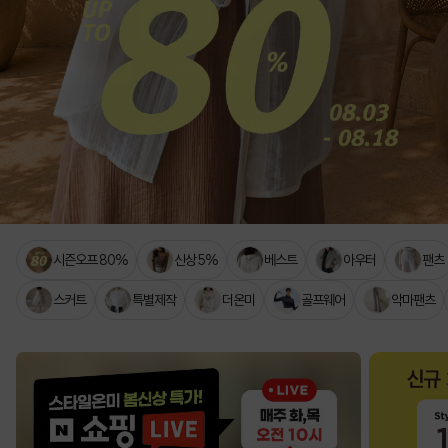
시즌오프 80%
신상 5%
베스트
아우터
팬츠
스커트
특별제작
더온미
골프웨어
악마팬츠