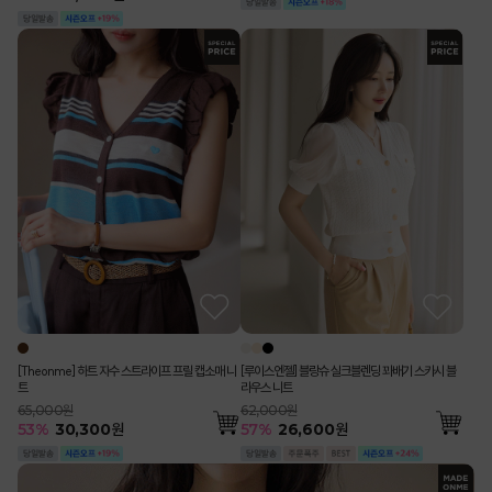
[Theonme] 하트 자수 스트라이프 프릴 캡소매 니
[루이스엔젤] 블랑슈 실크블렌딩 꽈배기 스카시 블
트
라우스 니트
65,000원
62,000원
53
%
30,300
원
57
%
26,600
원