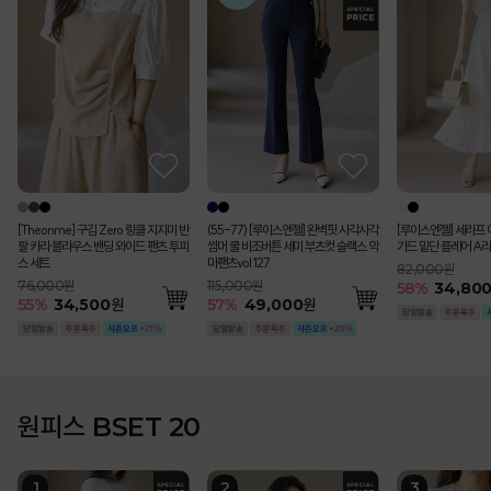
[Theonme] 구김 Zero 링클 지지미 반
(55-77) [루이스엔젤] 완벽핏 사각사각
[루이스엔젤] 세라프 
팔 카라 블라우스 밴딩 와이드 팬츠 투피
썸머 쿨 비조버튼 세미 부츠컷 슬랙스 악
가드 밑단 플레어 A라
스 세트
마팬츠vol.127
82,000원
76,000원
115,000원
58
%
34,80
55
%
34,500
원
57
%
49,000
원
원피스 BSET 20