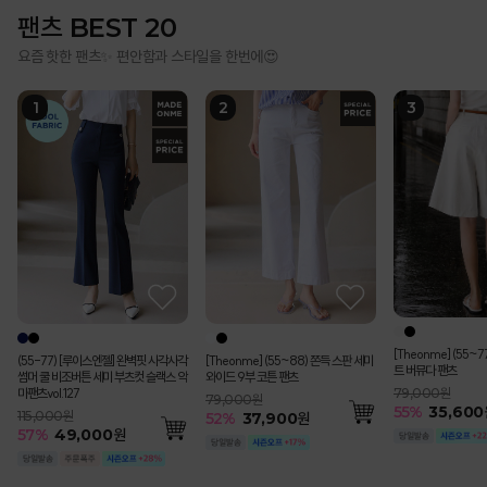
팬츠 BEST 20
요즘 핫한 팬츠✨ 편안함과 스타일을 한번에😍
[Theonme] (55~
(55-77) [루이스엔젤] 완벽핏 사각사각
[Theonme] (55~88) 쫀득 스판 세미
트 버뮤다 팬츠
썸머 쿨 비조버튼 세미 부츠컷 슬랙스 악
와이드 9부 코튼 팬츠
마팬츠vol.127
79,000원
79,000원
55
%
35,600
115,000원
52
%
37,900
원
57
%
49,000
원