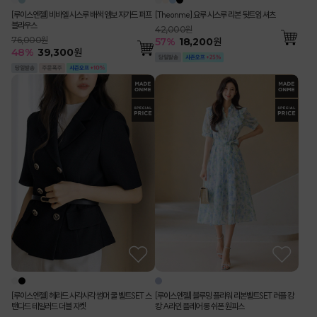
[루이스엔젤] 비바엘 시스루 배색 엠보 자가드 퍼프
[Theonme] 요루 시스루 리본 뒷트임 셔츠
블라우스
42,000원
76,000원
57
%
18,200
원
48
%
39,300
원
[루이스엔젤] 헤라드 사각사각 썸머 쿨 벨트SET 스
[루이스엔젤] 블루밍 플라워 리본벨트SET 러플 캉
탠다드 테일러드 더블 자켓
캉 A라인 플레어 롱 쉬폰 원피스