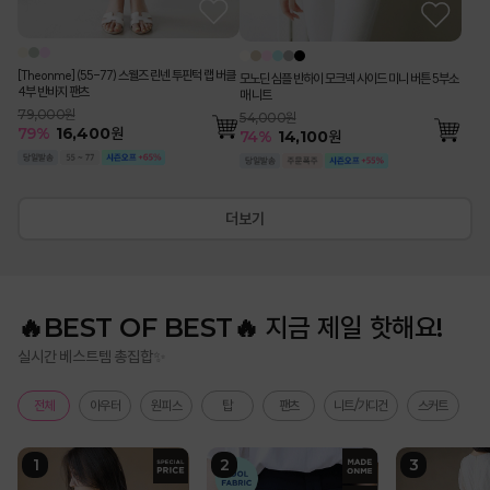
[Theonme] (55-77) 스웰즈 린넨 투핀턱 랩 버클
모노딘 심플 반하이 모크넥 사이드 미니 버튼 5부소
4부 반바지 팬츠
매 니트
79,000원
54,000원
79
%
16,400
원
74
%
14,100
원
더보기
🔥BEST OF BEST🔥 지금 제일 핫해요!
실시간 베스트템 총집합✨
전체
아우터
원피스
탑
팬츠
니트/가디건
스커트