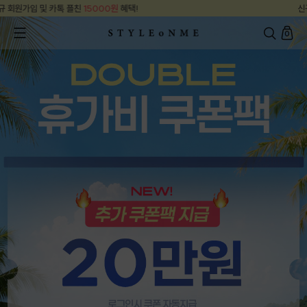
신규 회원가입 및 카톡 플친
15000원
혜택!
0