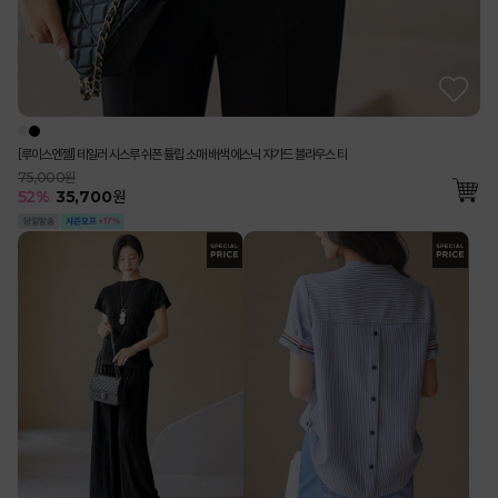
[루이스엔젤] 테일러 시스루 쉬폰 튤립 소매 배색 에스닉 쟈가드 블라우스 티
75,000원
52
%
35,700
원