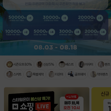
시즌오프 80%
신상 5%
베스트
아우터
팬츠
스커트
특별제작
더온미
골프웨어
악마팬츠