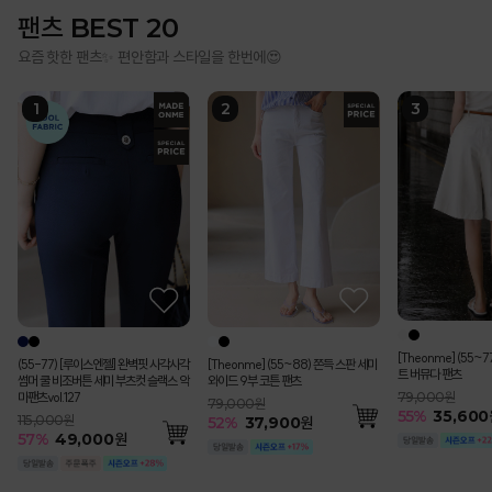
팬츠 BEST 20
요즘 핫한 팬츠✨ 편안함과 스타일을 한번에😍
[Theonme] (55~
(55-77) [루이스엔젤] 완벽핏 사각사각
[Theonme] (55~88) 쫀득 스판 세미
트 버뮤다 팬츠
썸머 쿨 비조버튼 세미 부츠컷 슬랙스 악
와이드 9부 코튼 팬츠
마팬츠vol.127
79,000원
79,000원
55
%
35,600
115,000원
52
%
37,900
원
57
%
49,000
원