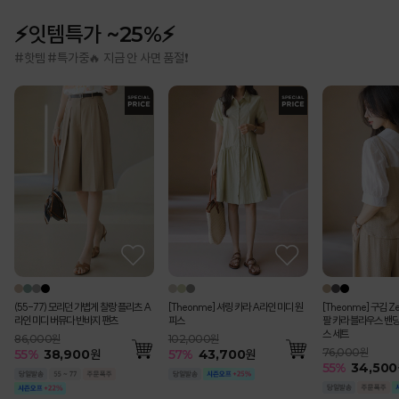
⚡잇템특가 ~25%⚡
#핫템 #특가중🔥 지금 안 사면 품절❗
(55-77) 모리던 가볍게 찰랑 플리츠 A
[Theonme] 셔링 카라 A라인 미디 원
[Theonme] 구김 Z
라인 미디 버뮤다 반바지 팬츠
피스
팔 카라 블라우스 밴딩
스 세트
86,000원
102,000원
76,000원
55
%
38,900
원
57
%
43,700
원
55
%
34,500