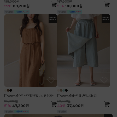
198,000원
187,000원
55
%
89,200
원
51
%
90,800
원
[Theonme] 요루 스트링 끈조절 나시 롱 원피스
[Theonme] 바스락 랩 밴딩 치마바지
97,000원
62,300원
51
%
47,200
원
40
%
37,400
원