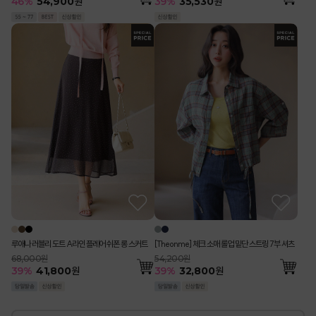
39
%
35,530
원
46
%
54,900
원
루애나 러블리 도트 A라인 플레어 쉬폰 롱 스커트
[Theonme] 체크 소매 롤업 밑단 스트링 7부 셔츠
68,000원
54,200원
39
%
41,800
원
39
%
32,800
원