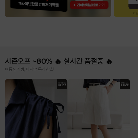
시즌오프 ~80% 🔥 실시간 품절중 🔥
여름 인기템, 마지막 특가 찬스!