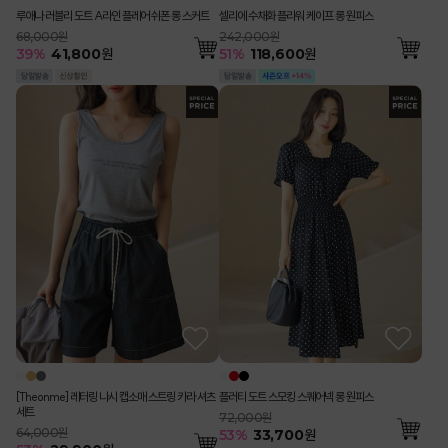
루애나 러블리 도트 A라인 플레어 쉬폰 롱 스커트
셀리에 수채화 플라워 케이프 롱 원피스
68,000원
242,000원
39
%
41,800
원
51
%
118,600
원
[Theonme] 레터링 나시 캡소매 스트링 카라 셔츠
플러티 도트 스모킹 스퀘어넥 롱 원피스
세트
72,000원
64,000원
53
%
33,700
원