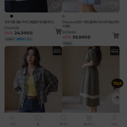
진주 버튼 엠보 쟈가드 페플럼 카라 블라우스
[Theonme] (55~88) 플라워 자수 5부 데님 반바
지 팬츠
53,000원
91,700원
54
%
24,500
원
40
%
55,000
원
좋아요
이전
장바구니
홈
마이