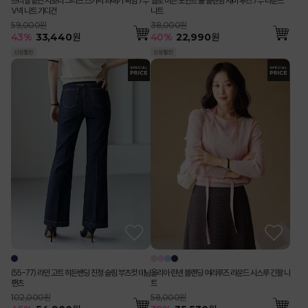
브리엘 밑단 시보리 그리드 스카시 꽈배기 짜임 7부
엘로 버튼 포인트 울 블렌딩 세미 루즈 7부 라운드
V넥 니트 가디건
니트
59,000원
38,000원
43
%
33,440
원
40
%
22,990
원
올리아 린넨 블렌딩 여리루즈 라운드 시스루 긴팔 니
(55-77) 라인 고트 히든밴딩 진청 슬림 부츠컷 데님
트
팬츠
58,000원
102,000원