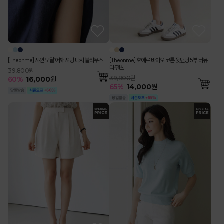
[Theonme] 샤인 모달 어깨 셔링 나시 블라우스
[Theonme] 호에르 바이오 코튼 뒷밴딩 5부 버뮤
다 팬츠
39,800원
39,800원
60
%
16,000
원
65
%
14,000
원