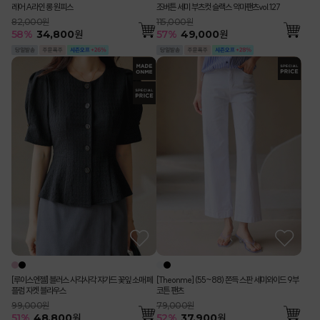
레어 A라인 롱 원피스
조버튼 세미 부츠컷 슬랙스 악마팬츠vol.127
82,000원
115,000원
58
%
34,800
원
57
%
49,000
원
[루이스엔젤] 블러스 사각사각 쟈가드 꽃잎 소매 페
[Theonme] (55~88) 쫀득 스판 세미와이드 9부
플럼 자켓 블라우스
코튼 팬츠
99,000원
79,000원
51
%
48,800
원
52
%
37,900
원