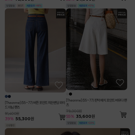
[Theonme] (55~77) 핀턱 패치 포인트 버뮤다 팬
[Theonme] (55~77) 버튼 포인트 히든밴딩 와이
츠
드 데님 팬츠
79,000원
91,400원
55
%
35,600
원
39
%
55,300
원