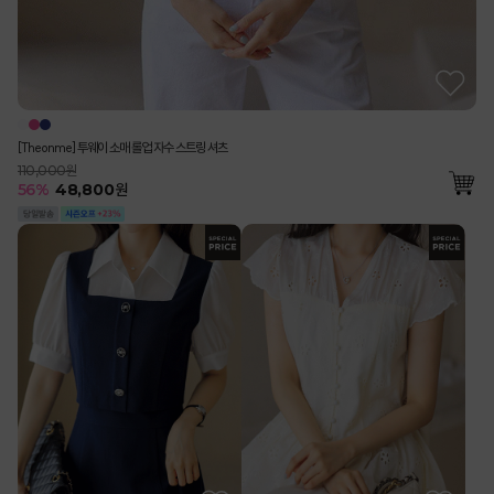
[Theonme] 투웨이 소매 롤업 자수 스트링 셔츠
110,000원
56
%
48,800
원