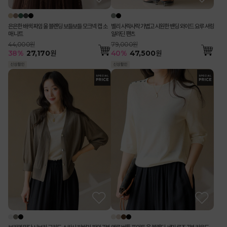
은은한 배색 짜임 울 블렌딩 보들보들 모크넥 캡 소
벨리 사락사락 가볍고 시원한 밴딩 와이드 요루 셔링
매 니트
알라딘 팬츠
44,000원
79,000원
38
%
27,170
원
40
%
47,500
원