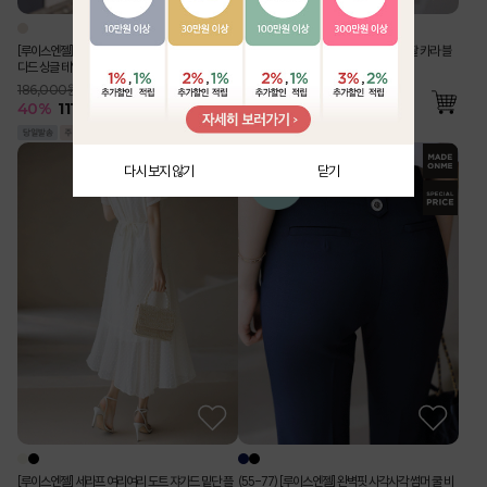
[루이스엔젤] 사각사각 린넨 라이크 벨트SET 스탠
[Theonme] 구김 Zero 링클 지지미 반팔 카라 블
다드 싱글 테일러드 자켓
라우스 밴딩 와이드 팬츠 투피스 세트
186,000원
76,000원
40
%
111,500
원
55
%
34,500
원
다시 보지 않기
닫기
[루이스엔젤] 세라프 여리여리 도트 쟈가드 밑단 플
(55-77) [루이스엔젤] 완벽핏 사각사각 썸머 쿨 비