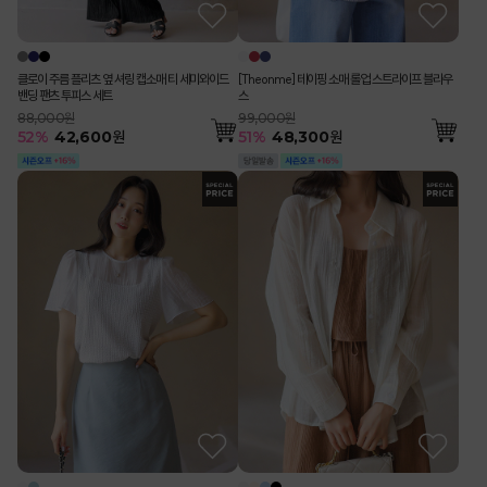
클로이 주름 플리츠 옆 셔링 캡소매 티 세미와이드
[Theonme] 테이핑 소매 롤업 스트라이프 블라우
밴딩 팬츠 투피스 세트
스
88,000원
99,000원
52
%
42,600
원
51
%
48,300
원