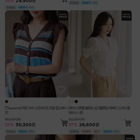
53
%
29,900
원
[Theonme] 하트 자수 스트라이프 프릴 캡소매 니
[루이스엔젤] 블랑슈 실크블렌딩 꽈배기 스카시 블
트
라우스 니트
65,000원
62,000원
53
%
30,300
원
57
%
26,600
원