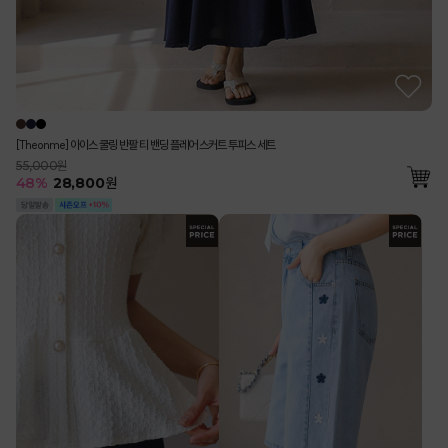
[Theonme] 아이스 쿨링 반팔 티 밴딩 플레어 스커트 투피스 세트
55,000원
48
%
28,800
원