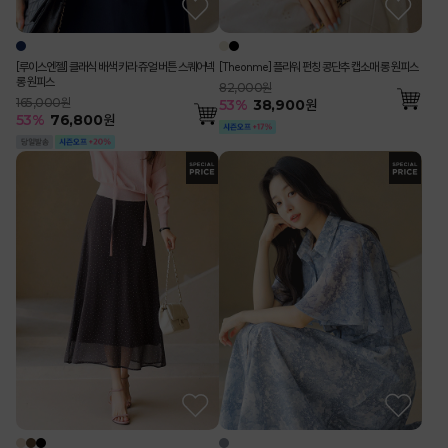
[루이스엔젤] 클래식 배색 카라 쥬얼 버튼 스퀘어넥
[Theonme] 플라워 펀칭 콩단추 캡소매 롱 원피스
롱 원피스
82,000원
165,000원
53
%
38,900
원
53
%
76,800
원