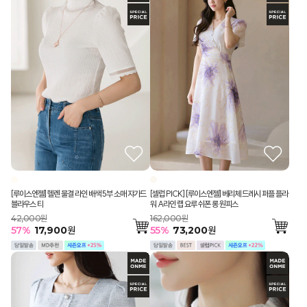
[루이스엔젤] 헬렌 물결 라인 배색 5부 소매 쟈가드
[셀럽 PICK] [루이스엔젤] 베리체 드레시 퍼플 플라
블라우스 티
워 A라인 랩 요루 쉬폰 롱 원피스
42,000원
162,000원
57
%
17,900
원
55
%
73,200
원