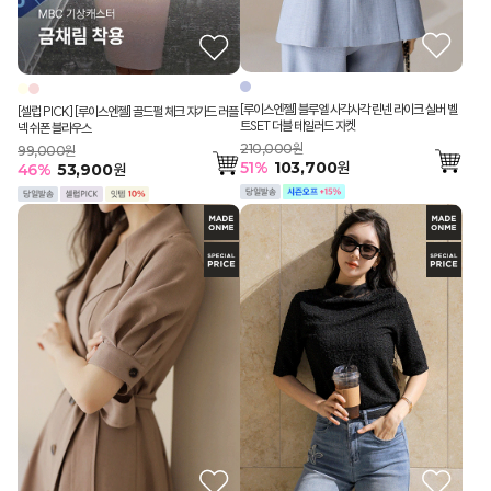
[루이스엔젤] 블루엘 사각사각 린넨 라이크 실버 벨
[셀럽 PICK] [루이스엔젤] 골드펄 체크 쟈가드 러플
트SET 더블 테일러드 자켓
넥 쉬폰 블라우스
210,000원
99,000원
51
%
103,700
원
46
%
53,900
원