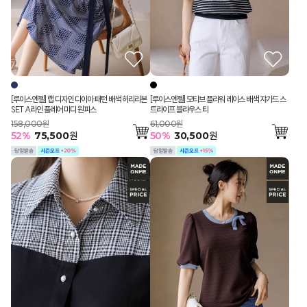
[루이스엔젤] 랩 디자인 다이아 패턴 배색 허리리본
[루이스엔젤] 모티브 플라워 레이스 배색 쟈가드 스
SET A라인 플레어 미디 원피스
트라이프 블라우스 티
158,000원
61,000원
52
%
75,500
원
50
%
30,500
원