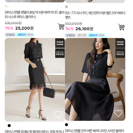
[루이스엔젤] 엔델라 꽃잎 넥 쉬폰 배색 쟈가드 플라
(55-77) 리시 무드 체크 원턱 리본 벨트 5부 버뮤다
워 시스루 레이스 블라우스
팬츠
105,000원
102,000원
76
%
25,200
원
74
%
26,100
원
[루이스엔젤] 진주 버튼 배색 디자인 A라인 플레어
[루이스엔젤] 로에보 펄 플라워 레이스 프릴 차이나