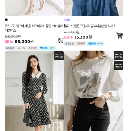
(55-77) 엘도아 세련미UP 네이비 튤립 소매 플레
[루이스엔젤] 모던시티 금박나염 반팔 티셔츠
어 원피스
48,000원
158,000원
68
%
15,300
원
56
%
69,000
원