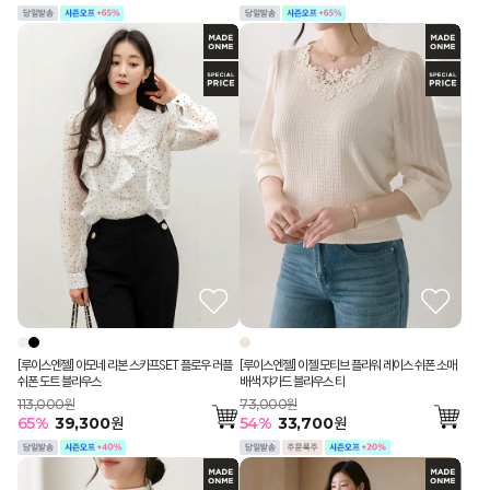
[루이스엔젤] 아모네 리본 스카프SET 플로우 러플
[루이스엔젤] 이젤 모티브 플라워 레이스 쉬폰 소매
쉬폰 도트 블라우스
배색 쟈가드 블라우스 티
113,000원
73,000원
65
%
39,300
원
54
%
33,700
원