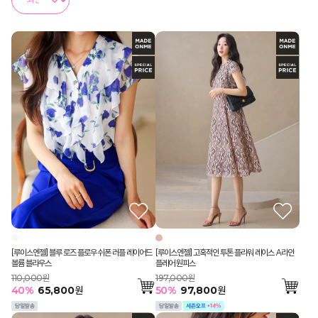
[루이스엔젤] 블루 로즈 플로우 쉬폰 러플 레이어드
[루이스엔젤] 고혹적인 투톤 플라워 레이스 A라인
볼륨 블라우스
플레어 원피스
110,000원
197,000원
40
%
65,800
원
50
%
97,800
원