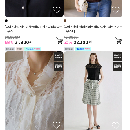
[루이스엔젤] 델로아 체크배색 텐션 핀턱 페플럼 블
[루이스엔젤] 펄 라인 리본 배색 쟈가드 퍼프 소매 블
라우스
라우스 티
98,000원
45,000원
68
%
31,800
원
50
%
22,300
원