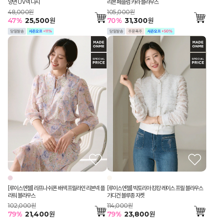
양면 UV넥 나시
리본 페플럼 카라 블라우스
48,000원
105,000원
47
%
25,500
원
70
%
31,300
원
[루이스엔젤] 라프나 쉬폰 배색 프릴라인 리본넥 플
[루이스엔젤] 빅토리아 캉캉 레이스 프릴 블라우스
라워 블라우스
가디건 블루종 자켓
102,000원
114,000원
79
%
21,400
원
79
%
23,800
원