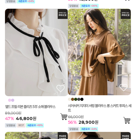
시어서커 지지미 셔링 블라우스 롱 스커트 투피스 세
엘드 프릴 리본 플리츠 5부 소매 블라우스
트
89,000원
66,000원
47
%
46,800
원
56
%
28,900
원