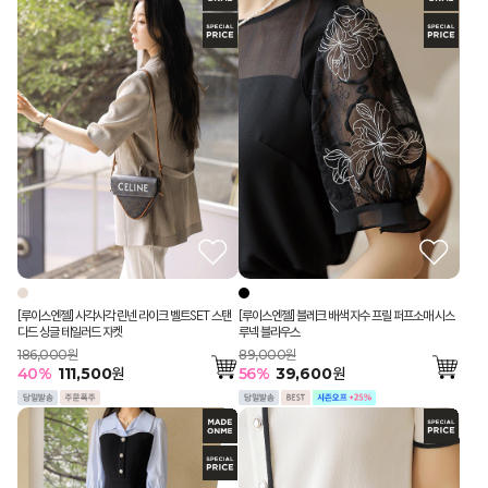
[루이스엔젤] 사각사각 린넨 라이크 벨트SET 스탠
[루이스엔젤] 블레크 배색 자수 프릴 퍼프소매 시스
다드 싱글 테일러드 자켓
루넥 블라우스
186,000원
89,000원
40
%
111,500
원
56
%
39,600
원