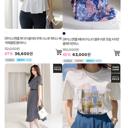
[루이스엔젤] 루디아 플라워 부케 시스루 레이스 배
[루이스엔젤] 베리쉬 미스티 블루 쉬폰 프릴 A라인
색 페플럼 블라우스
플레어 원피스
112,000원
182,000원
67
%
36,600
원
65
%
63,000
원