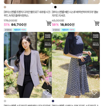
[루이스엔젤] 트렌치 디자인 벨트SET 네추럴 시크
[루이스엔젤] 베린 시스루 배색 반하이넥 5부 엠보
무드 A라인 플레어 원피스
쟈가드 티셔츠
178,000원
45,000원
51
%
86,700
원
58
%
18,800
원
[루이스엔젤] 스트라이프 배색 썸머 사각사각 린넨
[루이스엔젤] 샤 레이스 리본 쟈가드 스트라이프 A