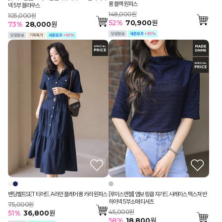
롱 블랙 원피스
넥 5부 블라우스
148,000원
105,000원
52
%
70,900
원
73
%
28,000
원
밴딩벨트SET 티어드 A라인 플레어 롱 카라 원피스
[루이스엔젤] 엠보 링클 쟈가드 샤레이스 텍스쳐 반
하이넥 5부소매 티셔츠
75,000원
45,000원
51
%
36,800
원
58
%
18,800
원