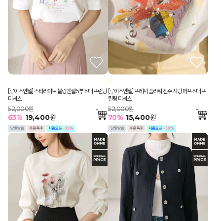
[루이스엔젤] 스타라이트 블링엔젤 5부소매 프린팅
[루이스엔젤] 프레셔 플라워 진주 셔링 퍼프소매 프
티셔츠
린팅 티셔츠
52,000원
52,000원
63
%
19,400
원
70
%
15,400
원