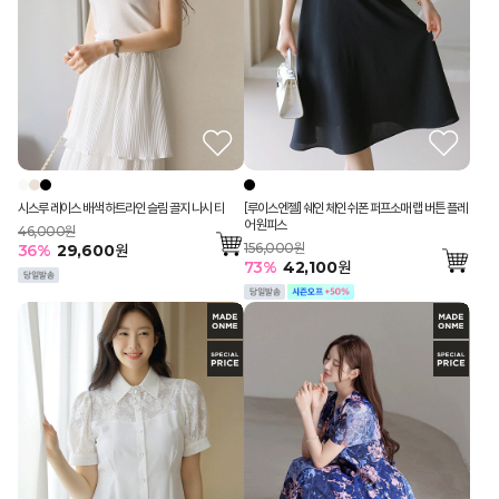
시스루 레이스 배색 하트라인 슬림 골지 나시 티
[루이스엔젤] 쉐인 체인 쉬폰 퍼프소매 랩 버튼 플레
어 원피스
46,000원
156,000원
36
%
29,600
원
73
%
42,100
원