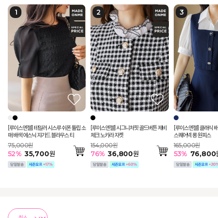
[루이스엔젤] 테일러 시스루 쉬폰 튤립 소
[루이스엔젤] 시그니처핏 골드버튼 제비
[루이스엔젤] 클래식 배
매 배색 에스닉 쟈가드 블라우스 티
체크 노카라 자켓
스퀘어넥 롱 원피스
75,000원
154,000원
165,000원
52
%
35,700
원
76
%
36,800
원
53
%
76,800