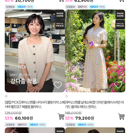
51
%
62,900
원
63
%
20,700
원
[셀럽 PICK] [루이스엔젤] 사각사각 쿨링 터치 스퀘
[루이스엔젤] 날개소매 랩 디자인 플레어 A라인 쟈
어넥 벨트SET 페플럼 블라우스
가드 플라워 레이스 원피스
129,000원
168,000원
53
%
60,100
원
53
%
79,200
원