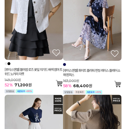
[루이스엔젤] 블러썸 로즈 꽃잎 쟈가드 배색 썸머 트
[루이스엔젤] 화이트 플라워 펀칭 레이스 플레어 소
위드 노카라 자켓
매 원피스
149,000원
163,000원
52
%
71,200
원
58
%
68,400
원