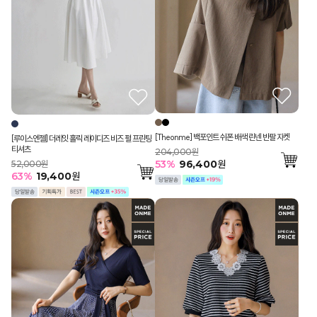
[Theonme] 백포인트 쉬폰 배색 린넨 반팔 자켓
[루이스엔젤] 더레잇 홀릭 레이디즈 비즈 펄 프린팅
티셔츠
204,000원
53
%
96,400
원
52,000원
63
%
19,400
원