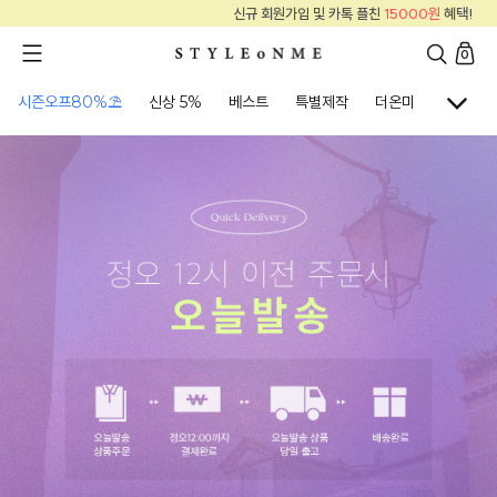
카톡 플친
15000원
혜택!
신규 회원가입 및 
0
시즌오프80%⛱
신상 5%
베스트
특별제작
더온미
골프웨어