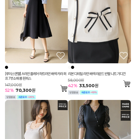
[루이스엔젤] A라인 플레어 하트라인 배색 카라 퍼
리본 디테일 라인 배색 라운드 반팔 니트 가디건
프 7부소매 롱 원피스
58,000원
147,000원
42
%
33,500
원
52
%
70,300
원