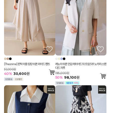
[Theonme] 핀턱 이중 캉캉 쉬폰 와이드 팬츠
레노아 쉬폰 안감 레이어드 뒤 트임 5부 노카라 스탠
다드 자켓
51,000원
195,000원
40
%
30,600
원
50
%
98,100
원