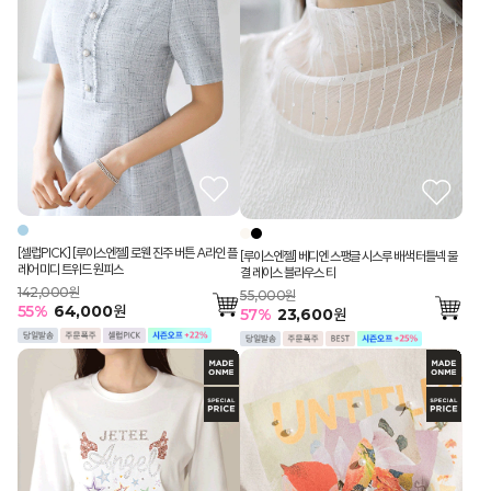
[셀럽PICK] [루이스엔젤] 로웬 진주 버튼 A라인 플
[루이스엔젤] 베디엔 스팽글 시스루 배색 터틀넥 물
레어 미디 트위드 원피스
결 레이스 블라우스 티
142,000원
55,000원
55
%
64,000
원
57
%
23,600
원