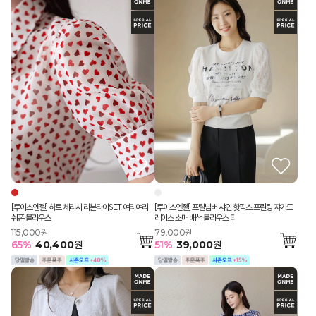
[루이스엔젤] 프릴넘버 샤인 핫픽스 프린팅 쟈가드
[루이스엔젤] 하트 체리시 리본타이SET 여리여리
레이스 소매 배색 블라우스 티
쉬폰 블라우스
79,000원
115,000원
51
%
39,000
원
65
%
40,400
원