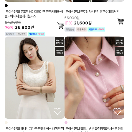
[루이스엔젤] 고혹적 레이디라이크 무드 카라 배색
[루이스엔젤] 드로잉 5부 핀턱 퍼프소매 티셔츠
플라워 미디 플레어 원피스
56,000원
154,000원
61
%
21,600
원
76
%
36,800
원
[루이스엔젤] 헤니브 쟈가드 꽃잎 레이스 배색 앞 뒤
[루이스엔젤] 엘리니 뱀부 블렌딩 밑단 시스루 허리