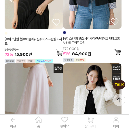
[루이스엔젤] 엘조 사각사각 린넨라이크 세미 크롭
[루이스엔젤] 블루어 플라워 진주 비즈 프린팅 티셔
노카라 트위드 자켓
츠
172,000원
56,000원
51
%
84,900
원
72
%
15,900
원
좋아요
이전
장바구니
홈
마이