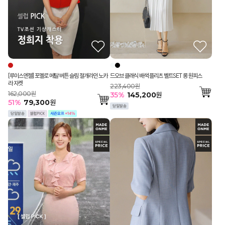
[루이스엔젤] 포멜로 메탈 버튼 슬림 절개라인 노카
드오브 클래식 배색 플리츠 벨트SET 롱 원피스
라 자켓
223,400원
162,000원
35
%
145,200
원
51
%
79,300
원