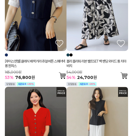
[루이스엔젤] 클래식 배색 카라 쥬얼 버튼 스퀘어넥
볼리 플라워 리본 벨트SET 백 밴딩 와이드 통 치마
롱 원피스
바지
165,000원
54,000원
53
%
76,800
원
54
%
24,700
원