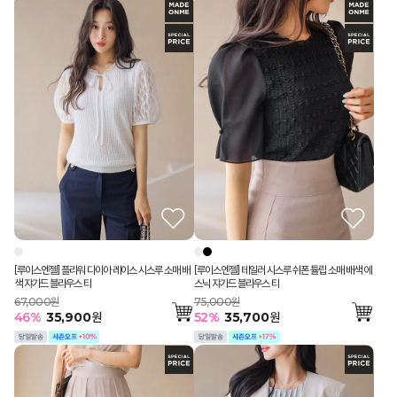
[루이스엔젤] 플라워 다이아 레이스 시스루 소매 배
[루이스엔젤] 테일러 시스루 쉬폰 튤립 소매 배색 에
색 쟈가드 블라우스 티
스닉 쟈가드 블라우스 티
67,000원
75,000원
46
%
35,900
원
52
%
35,700
원