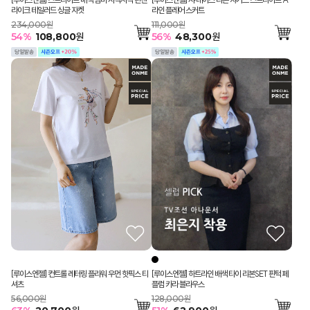
라이크 테일러드 싱글 자켓
라인 플레어 스커트
234,000원
111,000원
54
%
108,800
원
56
%
48,300
원
[루이스엔젤] 하트라인 배색 타이 리본SET 핀턱 페
[루이스엔젤] 컨트롤 레터링 플라워 우먼 핫픽스 티
플럼 카라 블라우스
셔츠
128,000원
56,000원