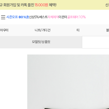
톡 플친
15000원
혜택!
신규 회원가입 및 카
시즌오프 80%⛱
신상5%
베스트
자체제작
더온미
골프웨어 10%
아우터
니트/가디건
티
블
모델컷/상품컷