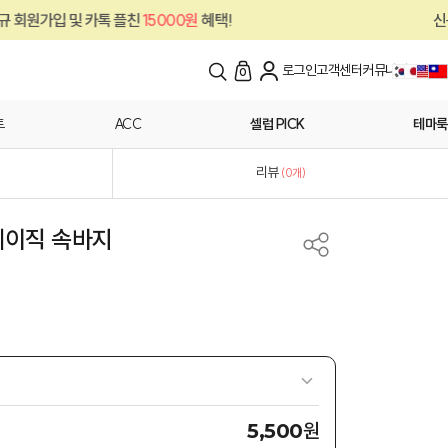
톡 플친
15000원
혜택!
신규 회원가입 및 카
로그인
고객센터
커뮤니티
0
트
ACC
셀럽 PICK
테마룩
리뷰
(
0
개)
베이직 속바지
원
5,500