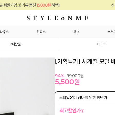
톡 플친
15000원
혜택!
신규 회원가입 및 카
라우스
원피스
팬츠
스커
코디상품
사이즈
[기획특가] 사계절 모달 
94
%
99,000
원
5,500
원
스타일온미 멤버를 위한 혜택가
최고할인가