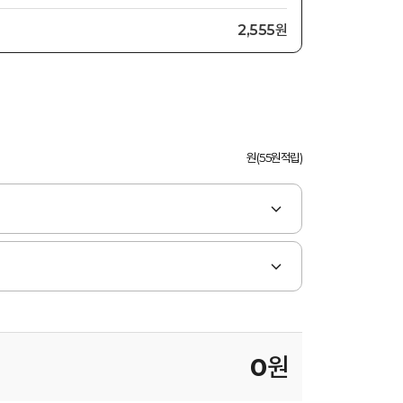
2,555원
원(55원적립)
0
원