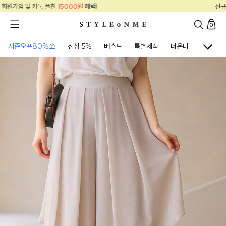
신규 회원가입 및 카톡 플친
15000원
혜택!
0
시즌오프80%⛱
신상 5%
베스트
특별제작
더온미
골프웨어