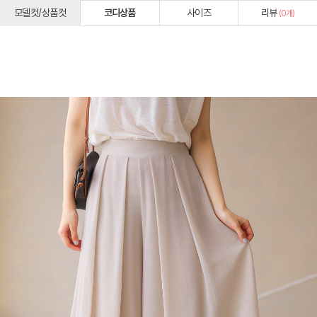
모델컷/상품컷
코디상품
사이즈
리뷰
(
0
개)