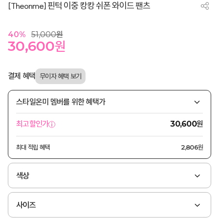
[Theonme] 핀턱 이중 캉캉 쉬폰 와이드 팬츠
40
%
51,000
원
30,600
원
결제 혜택
스타일온미 멤버를 위한 혜택가
원
최고할인가
30,600
최대 적립 혜택
2,806원
색상
사이즈