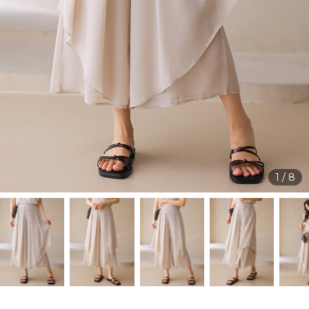
1
/
8