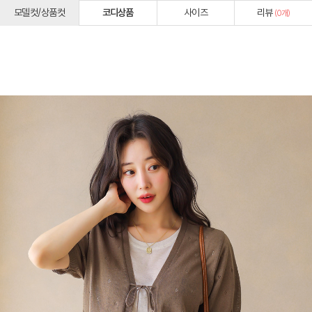
모델컷/상품컷
코디상품
사이즈
리뷰
(
0
개)