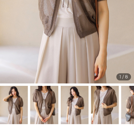
1
/
8