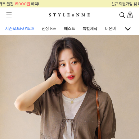
신규 회원가입 및 카톡 플친
15000원
혜택!
0
시즌오프80%⛱
신상 5%
베스트
특별제작
더온미
골프웨어