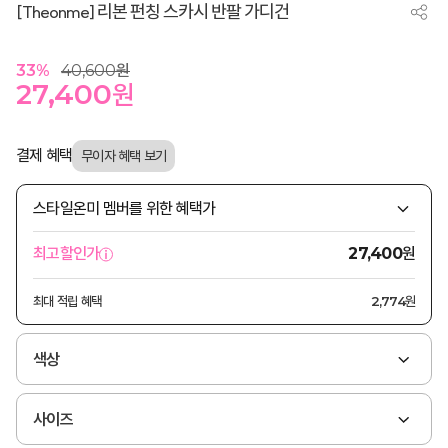
[Theonme] 리본 펀칭 스카시 반팔 가디건
33
%
40,600
원
27,400
원
결제 혜택
스타일온미 멤버를 위한 혜택가
원
최고할인가
27,400
최대 적립 혜택
2,774원
색상
사이즈