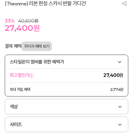
[Theonme] 리본 펀칭 스카시 반팔 가디건
33
%
40,600
원
27,400
원
결제 혜택
스타일온미 멤버를 위한 혜택가
원
최고할인가
27,400
최대 적립 혜택
2,774원
색상
사이즈