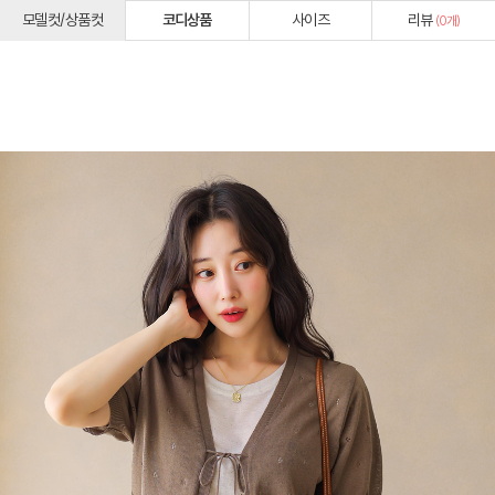
모델컷/상품컷
코디상품
사이즈
리뷰
(
0
개)