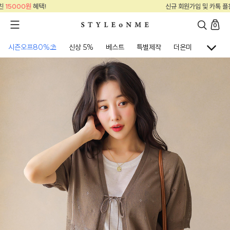
신규 회원가입 및 카톡 플친
15000원
혜택!
0
시즌오프80%⛱
신상 5%
베스트
특별제작
더온미
골프웨어