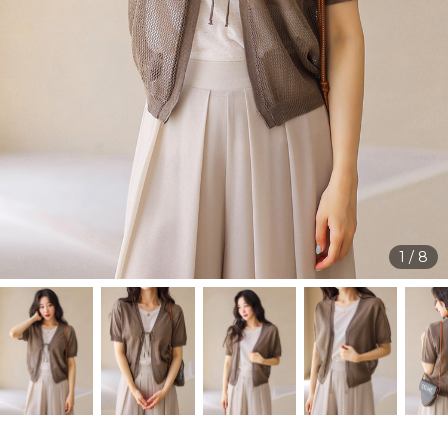
1
/
8