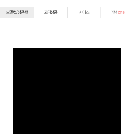
모델컷/상품컷
코디상품
사이즈
리뷰
(
0
개)