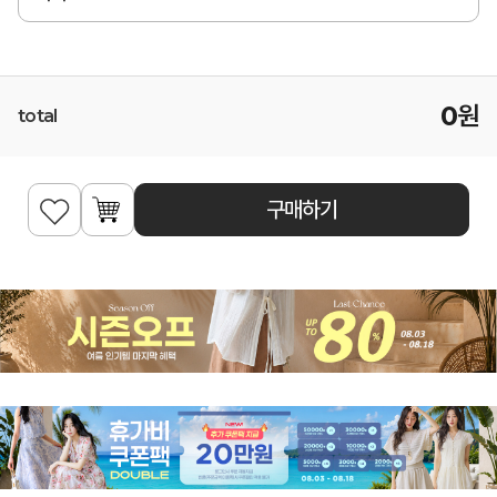
0
원
total
구매하기