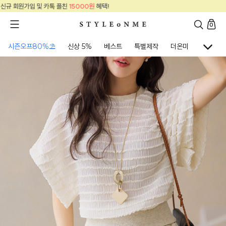
신규 회원가입 및 카톡 플친
15000원
혜택!
0
시즌오프80%⛱
신상 5%
베스트
특별제작
더온미
골프웨어