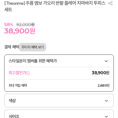
[Theonme] 주름 엠보 가오리 반팔 플레어 치마바지 투피스
세트
58
%
92,000
원
38,900
원
결제 혜택
스타일온미 멤버를 위한 혜택가
원
최고할인가
38,900
최대 적립 혜택
2,889원
색상
사이즈