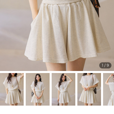
1
/
9