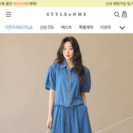
신규 회원가입 및 카톡 플친
15000원
혜택!
0
시즌오프80%⛱
신상 5%
베스트
특별제작
더온미
골프웨어