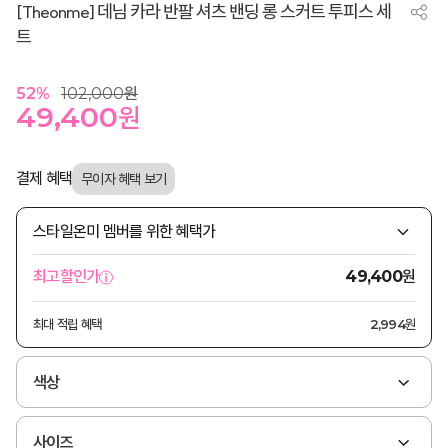
[Theonme] 데님 카라 반팔 셔츠 밴딩 롱 스커트 투피스 세
트
52
%
102,000
원
49,400
원
결제 혜택
스타일온미 멤버를 위한 혜택가
원
최고할인가
49,400
최대 적립 혜택
2,994원
색상
사이즈