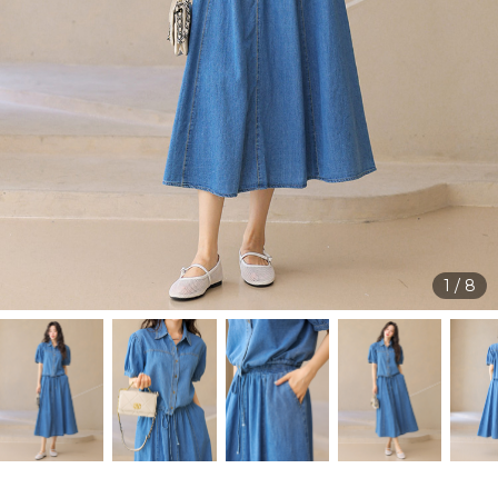
1
/
8