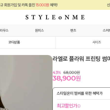
톡 플친
15000원
혜택!
신규 회원가입 및 카
라우스
원피스
팬츠
스커
코디상품
사이즈
라엘로 플라워 프린팅 썸
43
%
68,000
원
38,900
원
스타일온미 멤버를 위한 혜택가
최고할인가