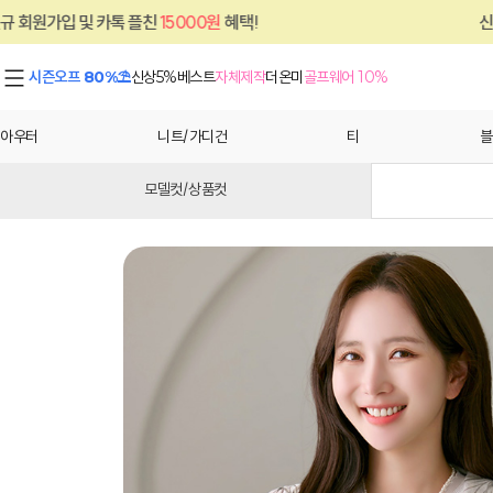
톡 플친
15000원
혜택!
신규 회원가입 및 카
시즌오프 80%⛱
신상5%
베스트
자체제작
더온미
골프웨어 10%
아우터
니트/가디건
티
블
모델컷/상품컷