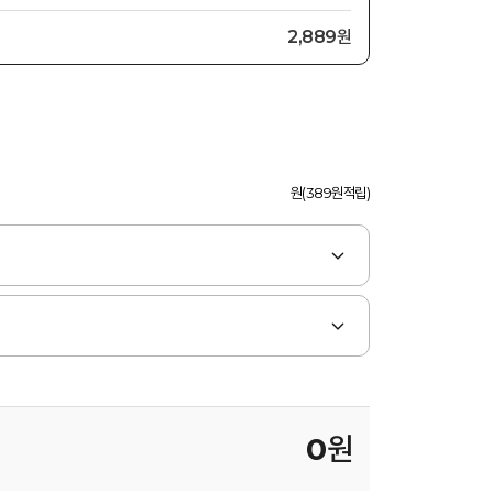
2,889원
원(389원적립)
0
원