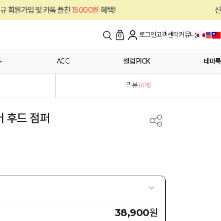
톡 플친
15000원
혜택!
신규 회원가입 및 카
로그인
고객센터
커뮤니티
0
트
ACC
셀럽 PICK
테마룩
리뷰
(
0
개)
머 후드 점퍼
원
38,900