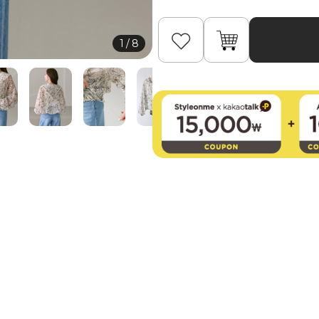
1
/
8