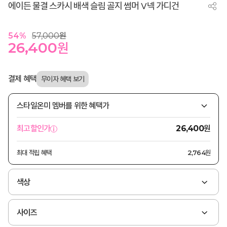
에이든 물결 스카시 배색 슬림 골지 썸머 V넥 가디건
54
%
57,000
원
26,400
원
결제 혜택
스타일온미 멤버를 위한 혜택가
원
최고할인가
26,400
최대 적립 혜택
2,764원
색상
사이즈