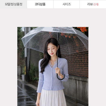
모델컷/상품컷
코디상품
사이즈
리뷰
(
0
개)