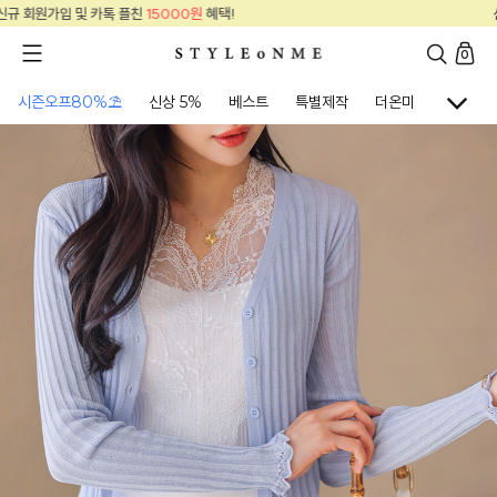
신규 회원가입 및 카톡 플친
15000원
혜택!
0
시즌오프80%⛱
신상 5%
베스트
특별제작
더온미
골프웨어