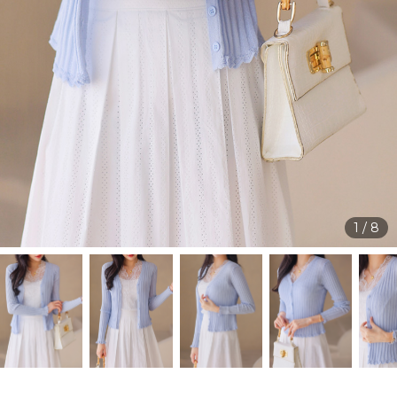
1
/
8