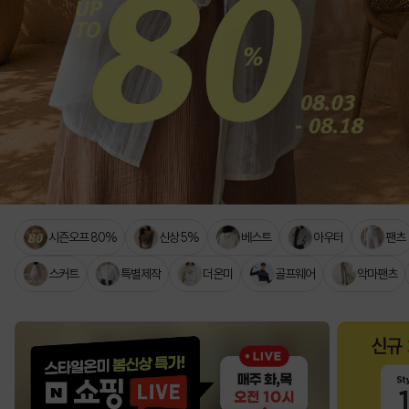
시즌오프 80%
신상 5%
베스트
아우터
팬츠
스커트
특별제작
더온미
골프웨어
악마팬츠