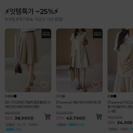
⚡잇템특가 ~25%⚡
#핫템 #특가중🔥 지금 안 사면 품절❗
(55-77) 모리던 가볍게 찰랑 플리츠 A
[Theonme] 셔링 카라 A라인 미디 원
[Theonme] 구김 Z
라인 미디 버뮤다 반바지 팬츠
피스
팔 카라 블라우스 밴딩
스 세트
86,000원
102,000원
76,000원
55
%
38,900
원
57
%
43,700
원
55
%
34,500