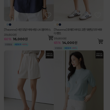
[Theonme] 샤인 모달 어깨 셔링 나시 블라우스
[Theonme] 호에르 바이오 코튼 뒷밴딩 5부 버뮤
다 팬츠
39,800원
39,800원
60
%
16,000
원
65
%
14,000
원