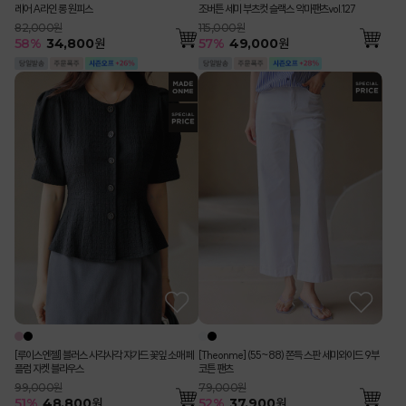
레어 A라인 롱 원피스
조버튼 세미 부츠컷 슬랙스 악마팬츠vol.127
82,000원
115,000원
58
%
34,800
원
57
%
49,000
원
[루이스엔젤] 블러스 사각사각 쟈가드 꽃잎 소매 페
[Theonme] (55~88) 쫀득 스판 세미와이드 9부
플럼 자켓 블라우스
코튼 팬츠
99,000원
79,000원
51
%
48,800
원
52
%
37,900
원