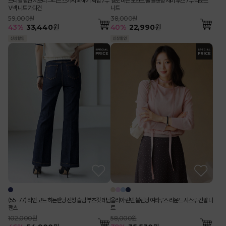
브리엘 밑단 시보리 그리드 스카시 꽈배기 짜임 7부
엘로 버튼 포인트 울 블렌딩 세미 루즈 7부 라운드
V넥 니트 가디건
니트
59,000원
38,000원
43
%
33,440
원
40
%
22,990
원
올리아 린넨 블렌딩 여리루즈 라운드 시스루 긴팔 니
(55-77) 라인 고트 히든밴딩 진청 슬림 부츠컷 데님
트
팬츠
58,000원
102,000원