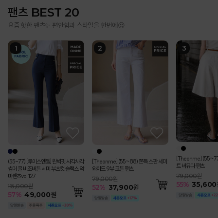
팬츠 BEST 20
요즘 핫한 팬츠✨ 편안함과 스타일을 한번에😍
[Theonme] (55~
(55-77) [루이스엔젤] 완벽핏 사각사각
[Theonme] (55~88) 쫀득 스판 세미
트 버뮤다 팬츠
썸머 쿨 비조버튼 세미 부츠컷 슬랙스 악
와이드 9부 코튼 팬츠
마팬츠vol.127
79,000원
79,000원
55
%
35,600
115,000원
52
%
37,900
원
57
%
49,000
원