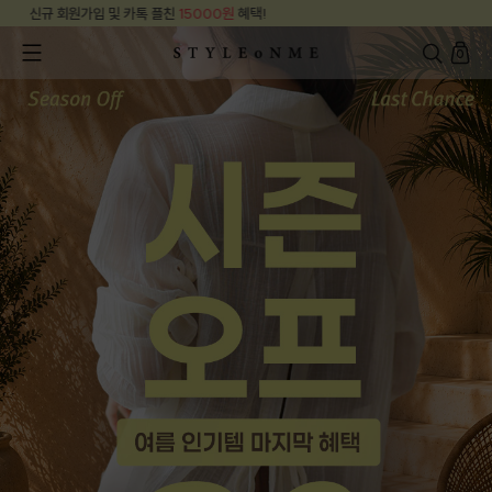
신규 회원가입 및 카톡 플친
15000원
혜택!
0