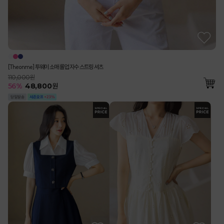
[Theonme] 투웨이 소매 롤업 자수 스트링 셔츠
110,000원
56
%
48,800
원