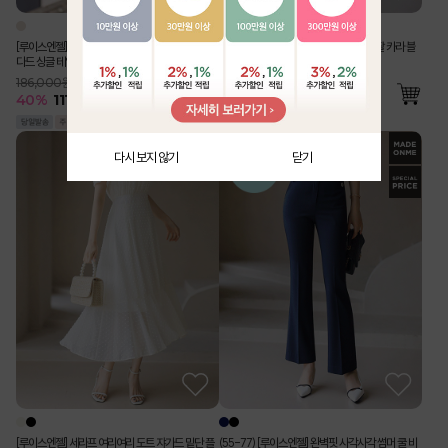
[루이스엔젤] 사각사각 린넨 라이크 벨트SET 스탠
[Theonme] 구김 Zero 링클 지지미 반팔 카라 블
다드 싱글 테일러드 자켓
라우스 밴딩 와이드 팬츠 투피스 세트
186,000원
76,000원
40
%
111,500
원
55
%
34,500
원
다시 보지 않기
닫기
[루이스엔젤] 세라프 여리여리 도트 쟈가드 밑단 플
(55-77) [루이스엔젤] 완벽핏 사각사각 썸머 쿨 비