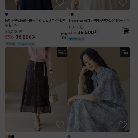
[루이스엔젤] 클래식 배색 카라 쥬얼 버튼 스퀘어넥
[Theonme] 플라워 펀칭 콩단추 캡소매 롱 원피스
롱 원피스
82,000원
165,000원
53
%
38,900
원
53
%
76,800
원