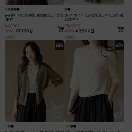
은은한 배색 짜임 울 블렌딩 보들보들 모크넥 캡 소
벨리 사락사락 가볍고 시원한 밴딩 와이드 요루 셔링
매 니트
알라딘 팬츠
44,000원
79,000원
38
%
27,170
원
40
%
47,500
원