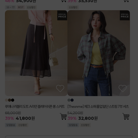
39
%
35,530
원
46
%
54,900
원
루애나 러블리 도트 A라인 플레어 쉬폰 롱 스커트
[Theonme] 체크 소매 롤업 밑단 스트링 7부 셔츠
68,000원
54,200원
39
%
41,800
원
39
%
32,800
원