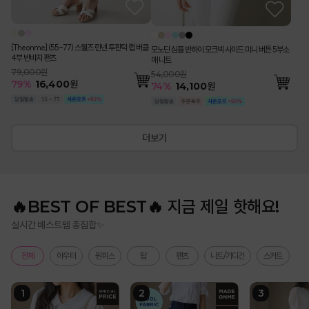
[Theonme] (55-77) 스웰즈 린넨 투핀턱 랩 버클
모노딘 심플 반하이 모크넥 사이드 미니 버튼 5부소
4부 반바지 팬츠
매 니트
79,000원
54,000원
79
%
16,400
원
74
%
14,100
원
더보기
🔥BEST OF BEST🔥 지금 제일 핫해요!
실시간 베스트템 총집합✨
전체
아우터
원피스
탑
팬츠
니트/가디건
스커트