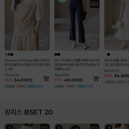
[Theonme] 구김 Zero 링클 지지미 반
(55-77) [루이스엔젤] 완벽핏 사각사각
[루이스엔젤] 세라프 
팔 카라 블라우스 밴딩 와이드 팬츠 투피
썸머 쿨 비조버튼 세미 부츠컷 슬랙스 악
가드 밑단 플레어 A라
스 세트
마팬츠vol.127
82,000원
76,000원
115,000원
58
%
34,80
55
%
34,500
원
57
%
49,000
원
원피스 BSET 20