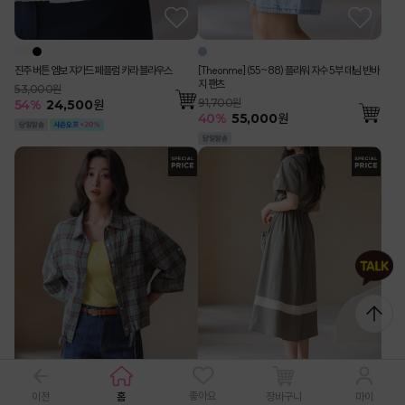
진주 버튼 엠보 쟈가드 페플럼 카라 블라우스
[Theonme] (55~88) 플라워 자수 5부 데님 반바
지 팬츠
53,000원
91,700원
54
%
24,500
원
40
%
55,000
원
좋아요
이전
홈
장바구니
마이