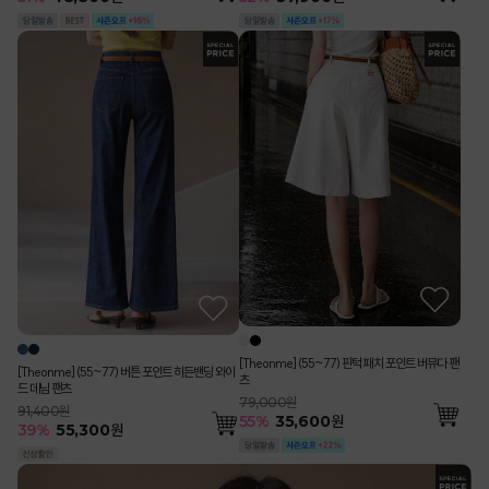
[Theonme] (55~77) 핀턱 패치 포인트 버뮤다 팬
[Theonme] (55~77) 버튼 포인트 히든밴딩 와이
츠
드 데님 팬츠
79,000원
91,400원
55
%
35,600
원
39
%
55,300
원