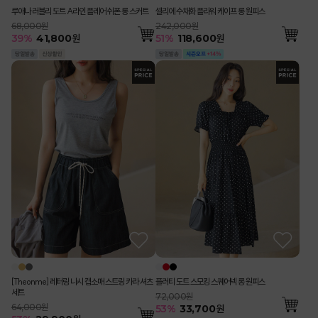
루애나 러블리 도트 A라인 플레어 쉬폰 롱 스커트
셀리에 수채화 플라워 케이프 롱 원피스
68,000원
242,000원
39
%
41,800
원
51
%
118,600
원
[Theonme] 레터링 나시 캡소매 스트링 카라 셔츠
플러티 도트 스모킹 스퀘어넥 롱 원피스
세트
72,000원
64,000원
53
%
33,700
원