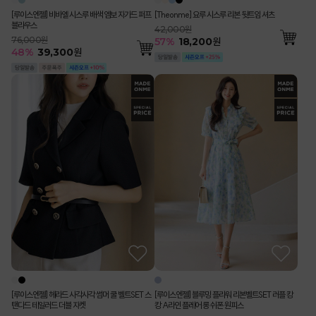
[루이스엔젤] 비바엘 시스루 배색 엠보 자가드 퍼프
[Theonme] 요루 시스루 리본 뒷트임 셔츠
블라우스
42,000원
76,000원
57
%
18,200
원
48
%
39,300
원
[루이스엔젤] 헤라드 사각사각 썸머 쿨 벨트SET 스
[루이스엔젤] 블루밍 플라워 리본벨트SET 러플 캉
탠다드 테일러드 더블 자켓
캉 A라인 플레어 롱 쉬폰 원피스