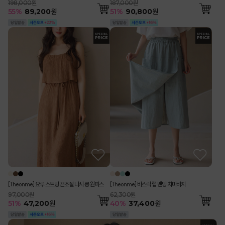
198,000원
187,000원
55
%
89,200
원
51
%
90,800
원
[Theonme] 요루 스트링 끈조절 나시 롱 원피스
[Theonme] 바스락 랩 밴딩 치마바지
97,000원
62,300원
51
%
47,200
원
40
%
37,400
원