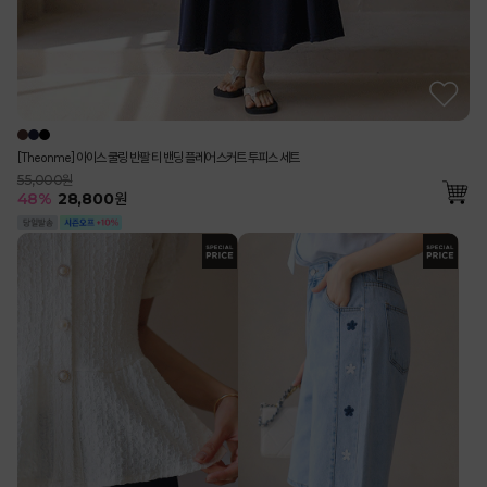
[Theonme] 아이스 쿨링 반팔 티 밴딩 플레어 스커트 투피스 세트
55,000원
48
%
28,800
원