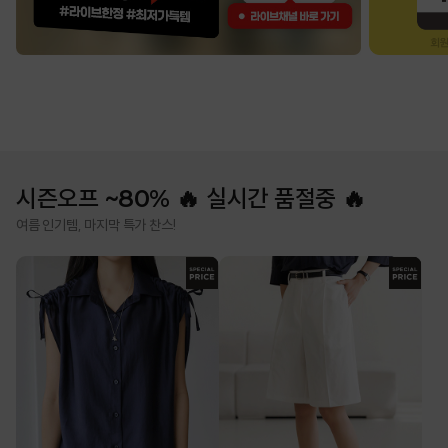
시즌오프 ~80% 🔥 실시간 품절중 🔥
여름 인기템, 마지막 특가 찬스!