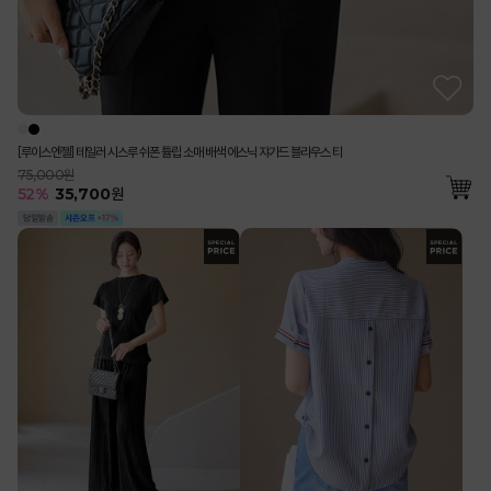
[루이스엔젤] 테일러 시스루 쉬폰 튤립 소매 배색 에스닉 쟈가드 블라우스 티
75,000원
52
%
35,700
원