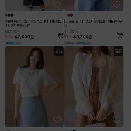
클로이 주름 플리츠 옆 셔링 캡소매 티 세미와이드
[Theonme] 테이핑 소매 롤업 스트라이프 블라우
밴딩 팬츠 투피스 세트
스
88,000원
99,000원
52
%
42,600
원
51
%
48,300
원