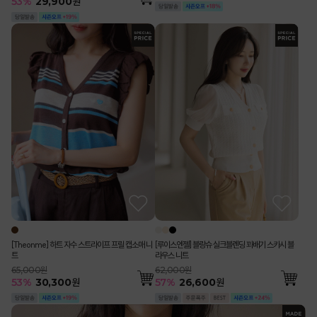
53
%
29,900
원
[Theonme] 하트 자수 스트라이프 프릴 캡소매 니
[루이스엔젤] 블랑슈 실크블렌딩 꽈배기 스카시 블
트
라우스 니트
65,000원
62,000원
53
%
30,300
원
57
%
26,600
원