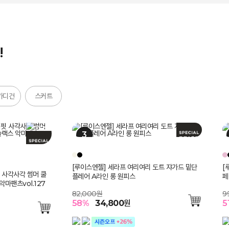
!
가디건
스커트
루메나 쉬폰 이중 레이어드 트임 롱 스커트
엘
셀
 썸머 쿨 벨트SET
라 쥬얼 버튼 스퀘어
롤업 자수 스트링 셔
핏 골지 라운드 가디
[루이스엔젤] 세라프 여리여리 도트 쟈가드 밑단
(기획특가) 리젠느 레이어드 디테일 세미 크롭 자
[Theonme] 플라워 펀칭 콩단추 캡소매 롱 원
[루이스엔젤] 비바엘 시스루 배색 엠보 자가드 퍼
[Theonme] (55~88) 쫀득 스판 세미와이드 9
[
[
[
[
에
핏 사각사각 썸머 쿨
플레어 A라인 롱 원피스
켓
피스
프 블라우스
부 코튼 팬츠
페
셔
라
99,000원
1
2
마팬츠vol.127
4
8
54
%
45,200
원
3
5
82,000원
219,000원
82,000원
76,000원
79,000원
9
6
7
3
5
58
60
53
48
52
%
%
%
%
%
38,900
37,900
34,800
87,400
39,300
원
원
원
원
원
5
5
5