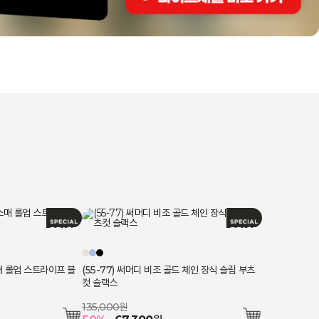
매 롤업 스트라이프 블
(55-77) 써머디 비조 골드 체인 장식 슬림 부츠
컷 슬랙스
135,000원