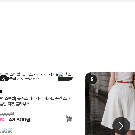
리오 절개 페플럼 라인 5부 소매 노카라 자켓
리에 수채화 플라워 케이프 롱 원피스
[Theonme] 요루 시스루 리
[Theonme] 바스락 랩 밴딩
루이스엔젤] 블러스 사각사각 쟈가드 꽃잎 소매
Theonme] 레터링 나시 캡소매 스트링 카라
Theonme] 구김 Zero 링클 지지미 반팔 카
Theonme] 버튼 딥브이넥 썸머 시스루 니트
리즈 사각사각 린넨100 H라인 롱 펜슬 스커트
(55-77) 헤리아 사각사각 린
샤니아 미니 플라워 쟈가드 레이
[루이스엔젤] 블랑슈 실크블렌딩
플럼 자켓 블라우스
츠 세트
 블라우스 밴딩 와이드 팬츠 투피스 세트
더블 골드 버튼 테일러드 자켓
인 플레어 원피스
블라우스 니트
70,000원
42,000원
39,000원
62,300원
4,300원
3,000원
5
1
%
%
118,600
110,000
원
원
55
40
%
%
17,400
37,400
원
원
9,000원
4,000원
6,000원
5
5
%
%
28,800
37,500
원
원
189,000원
148,000원
62,000원
1
3
5
%
%
%
48,800
29,900
34,500
원
원
원
54
54
57
%
%
%
26,600
87,400
68,200
원
원
원