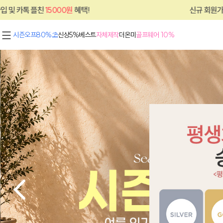
플친
15000원
혜택!
신규 회원가입 및 카톡 
시즌오프80%⛱
신상5%
베스트
자체제작
더온미
골프웨어 10%