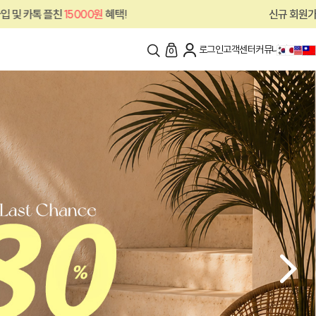
플친
15000원
혜택!
신규 회원가입 및 카톡 
로그인
고객센터
커뮤니티
0