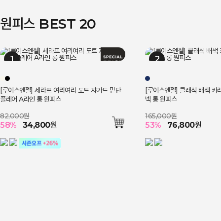
원피스 BEST 20
[루이스엔젤] 세라프 여리여리 도트 쟈가드 밑단
[루이스엔젤] 클래식 배색 카
플레어 A라인 롱 원피스
넥 롱 원피스
82,000원
165,000원
58
%
34,800
원
53
%
76,800
원