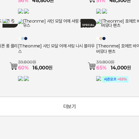
56
%
48,800
원
51
%
48,300
원
쉬폰 롱 플리
[Theonme] 샤인 모달 어깨 셔링 나시 블라우
[Theonme] 호에르 바
스
버뮤다 팬츠
39,800원
39,800원
60
%
16,000
원
65
%
14,000
원
더보기