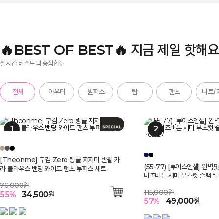
🔥BEST OF BEST🔥 지금 제일 핫해요
실시간 베스트템 총집합✨
전체
아우터
원피스
탑
팬츠
니트/
[Theonme] 구김 Zero 링클 지지미 반팔 카
[루이스엔젤] 블러스 사각사각 쟈가드 꽃잎 소매
[루이스엔젤] 세라프 여리여리 도트 쟈가드 밑단
[루이스엔젤] 블러스 사각사각 쟈가드 꽃잎 소매
[Theonme] 하트 자수 스트라이프 프릴 캡소
펀칭 스트라이프 백밴딩 쿨 썸머 면 맞주름 플리
[루이스엔젤] 헤라드 사각사각
[루이스엔젤] 클래식 배색 카
[Theonme] 투웨이 소매 
[Theonme] 쿨 썸머 여리
(55-77) [루이스엔젤] 완벽핏 사각사각 썸머 쿨
(55-77) [루이스엔젤] 완벽
라 블라우스 밴딩 와이드 팬츠 투피스 세트
페플럼 자켓 블라우스
플레어 A라인 롱 원피스
페플럼 자켓 블라우스
매 니트
츠 A라인 롱 스커트
스탠다드 테일러드 더블 자켓
넥 롱 원피스
츠
건
비조버튼 세미 부츠컷 슬랙스 악마팬츠vol.127
비조버튼 세미 부츠컷 슬랙스 악
76,000원
99,000원
82,000원
99,000원
65,000원
119,000원
198,000원
165,000원
110,000원
62,000원
115,000원
115,000원
55
51
58
51
53
51
%
%
%
%
%
%
48,800
48,800
58,400
34,500
30,300
34,800
원
원
원
원
원
원
55
53
56
55
%
%
%
%
89,200
76,800
27,900
48,800
원
원
원
원
57
%
49,000
원
57
%
49,000
원