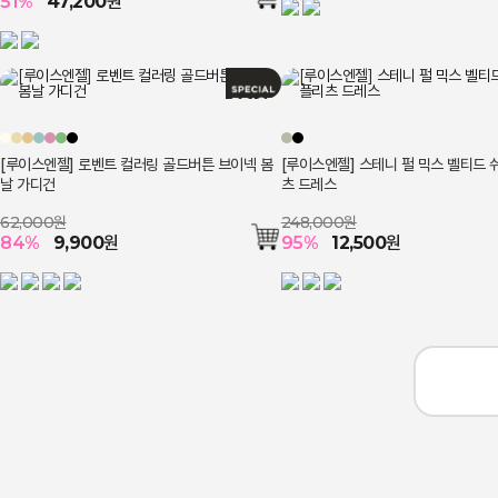
51
%
47,200
원
[루이스엔젤] 로벤트 컬러링 골드버튼 브이넥 봄
[루이스엔젤] 스테니 펄 믹스 벨티드 
날 가디건
츠 드레스
62,000원
248,000원
84
%
9,900
원
95
%
12,500
원