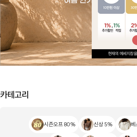
현재의 메세지창을
카테고리
시즌오프 80%
신상 5%
베