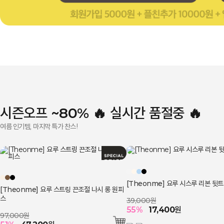
시즌오프 ~80% 🔥 실시간 품절중 🔥
여름 인기템, 마지막 특가 찬스!
[Theonme] 요루 시스루 리본 뒷
[Theonme] 요루 스트링 끈조절 나시 롱 원피
스
39,000원
55
%
17,400
원
97,000원