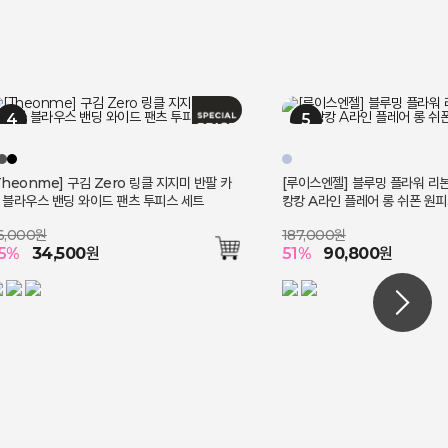
Theonme] 구김 Zero 링클 지지미 반팔 카
[루이스엔젤] 블루밍 플라워 리
 블라우스 밴딩 와이드 팬츠 투피스 세트
캉캉 A라인 플레어 롱 쉬폰 원
6,000원
187,000원
5
%
34,500
원
51
%
90,800
원