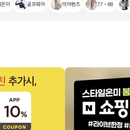
더온미
골프웨어
악마팬츠
77 - 88