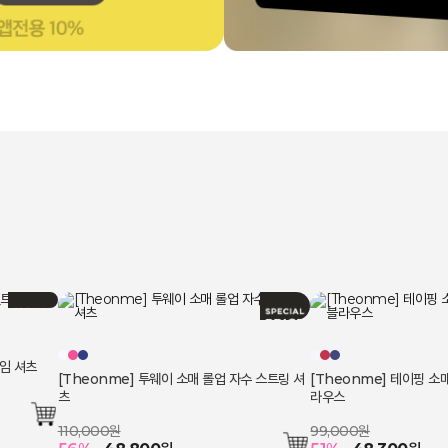
트임 셔츠
[Theonme] 투웨이 소매 롤업 자수 스트링 셔
[Theonme] 테이핑 소
츠
라우스
110,000원
99,000원