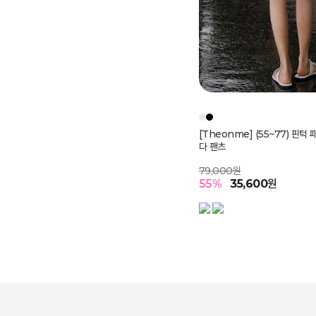
[Theonme] (55~77) 핀턱
플리츠 쉬폰 미디 플레어 밴딩 
다 팬츠
72,000원
79,000원
54
%
33,000
원
55
%
35,600
원