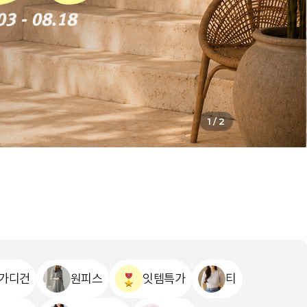
1
/
2
가디건
원피스
잇템특가
티