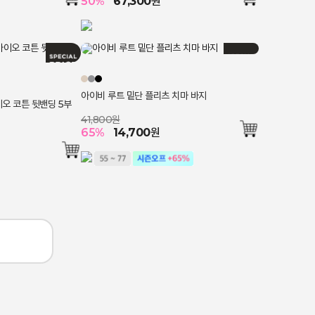
50
%
67,300
원
아이비 루트 밑단 플리츠 치마 바지
이오 코튼 뒷밴딩 5부
41,800원
65
%
14,700
원