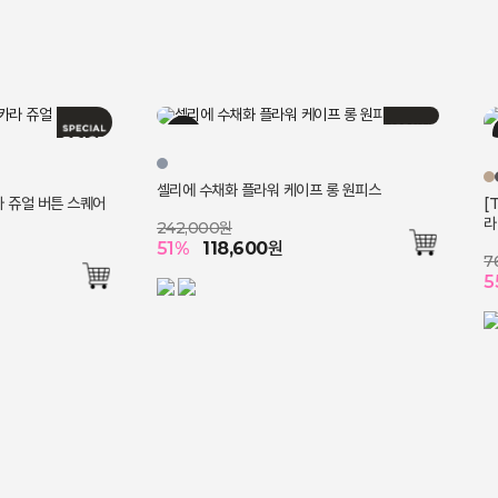
셀리에 수채화 플라워 케이프 롱 원피스
라 쥬얼 버튼 스퀘어
[
라
242,000원
51
%
118,600
원
7
5