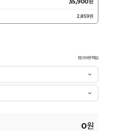
원
35,900
2,859원
원(359원적립)
0
원