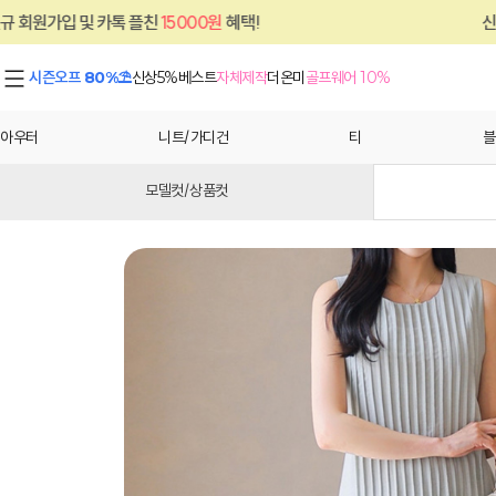
 플친
15000원
혜택!
신규 회원가입 및 카톡
시즌오프 80%⛱
신상5%
베스트
자체제작
더온미
골프웨어 10%
아우터
니트/가디건
티
블
모델컷/상품컷