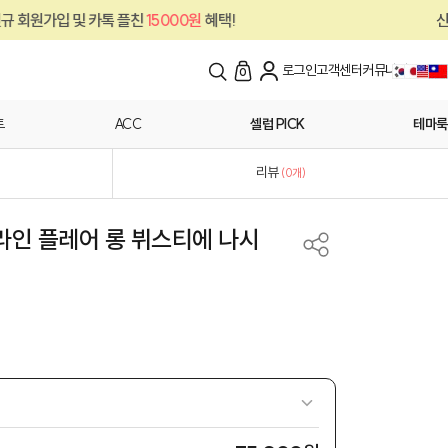
카톡 플친
15000원
혜택!
신규 회원가입 및 
로그인
고객센터
커뮤니티
0
트
ACC
셀럽 PICK
테마룩
리뷰
(
0
개)
라인 플레어 롱 뷔스티에 나시