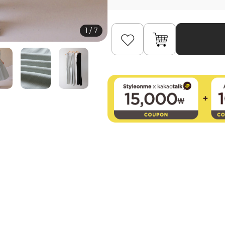
1
/
7