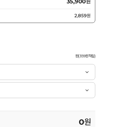
원
35,900
2,859원
원(359원적립)
0
원