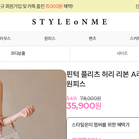
카톡 플친
15000원
혜택!
신규 회원가입 및 
라우스
원피스
팬츠
스커
코디상품
사이즈
핀턱 플리츠 허리 리본 A
원피스
54
%
78,000
원
35,900
원
스타일온미 멤버를 위한 혜택가