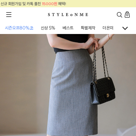
신규 회원가입 및 카톡 플친
15000원
혜택!
0
시즌오프80%⛱
신상 5%
베스트
특별제작
더온미
골프웨어