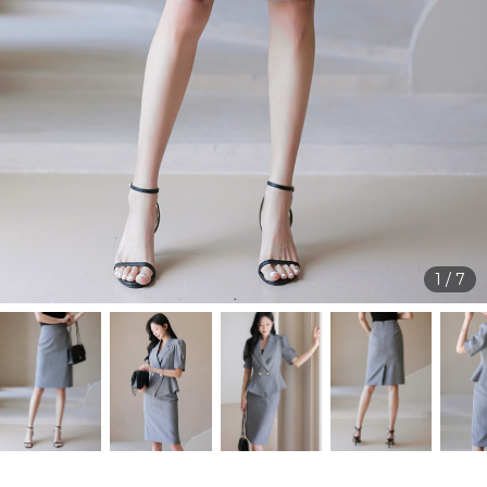
1
/
7