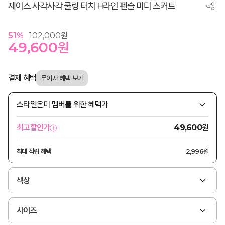
제이스 사각사각 쿨링 터치 H라인 펜슬 미디 스커트
51
%
102,000
원
49,600
원
결제 혜택
스타일온미 멤버를 위한 혜택가
원
최고할인가
49,600
최대 적립 혜택
2,996원
색상
사이즈