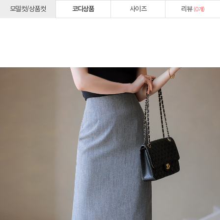
모델컷/상품컷
코디상품
사이즈
리뷰
(
0
개)