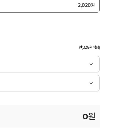
2,828원
원(328원적립)
0
원