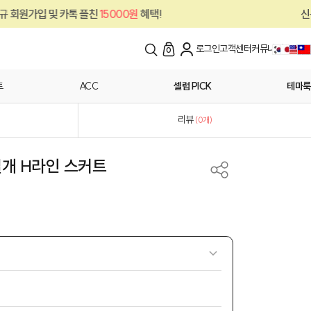
및 카톡 플친
15000원
혜택!
신규 회원가입 
로그인
고객센터
커뮤니티
0
트
ACC
셀럽 PICK
테마룩
리뷰
(
0
개)
개 H라인 스커트