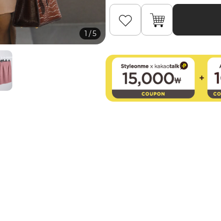
1
/
5