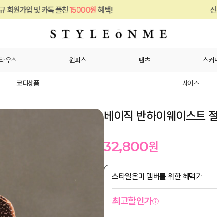
및 카톡 플친
15000원
혜택!
신규 회원가입 
라우스
원피스
팬츠
스커
코디상품
사이즈
베이직 반하이웨이스트 절
32,800
원
스타일온미 멤버를 위한 혜택가
최고할인가