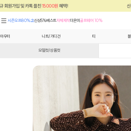
및 카톡 플친
15000원
혜택!
신규 회원가입 
시즌오프80%⛱
신상5%
베스트
자체제작
더온미
골프웨어 10%
아우터
니트/가디건
티
블
모델컷/상품컷