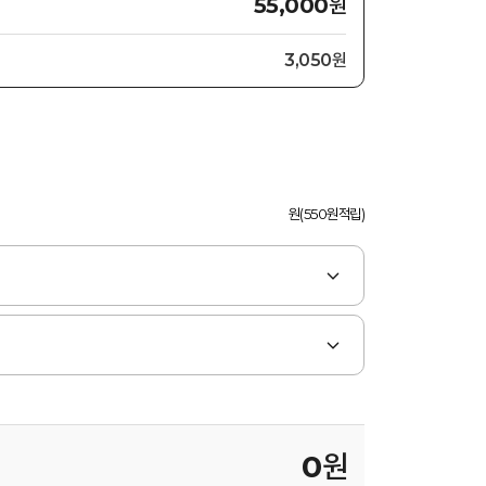
원
55,000
3,050원
원(550원적립)
0
원