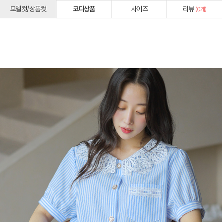
모델컷/상품컷
코디상품
사이즈
리뷰
(
0
개)