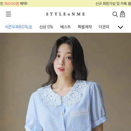
신규 회원가입 및 카톡 플친
15000원
혜택!
0
시즌오프80%⛱
신상 5%
베스트
특별제작
더온미
골프웨어