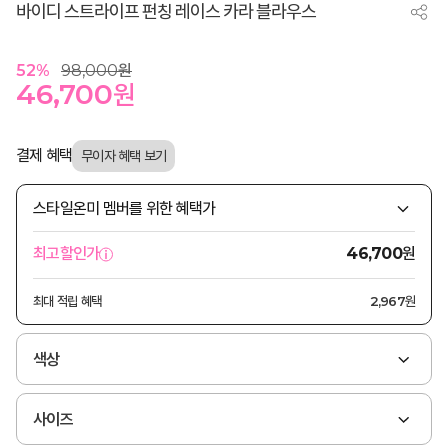
바이디 스트라이프 펀칭 레이스 카라 블라우스
52
%
98,000
원
46,700
원
결제 혜택
스타일온미 멤버를 위한 혜택가
원
최고할인가
46,700
최대 적립 혜택
2,967원
색상
사이즈