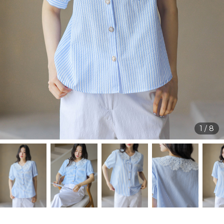
1
/
8