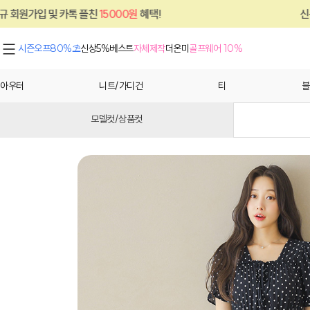
친
15000원
혜택!
신규 회원가입 및 카톡 플
시즌오프80%⛱
신상5%
베스트
자체제작
더온미
골프웨어 10%
아우터
니트/가디건
티
블
모델컷/상품컷