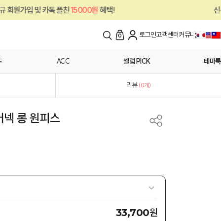
친
15000원
혜택!
신규 회원가입 및 카톡 플
로그인
고객센터
커뮤니티
0
트
ACC
셀럽 PICK
테마룩
리뷰
(
0
개)
어넥 롱 원피스
원
33,700