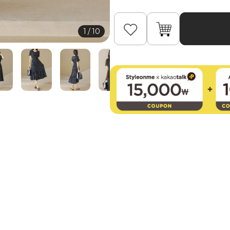
1
/
10