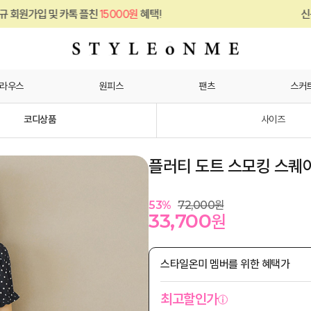
친
15000원
혜택!
신규 회원가입 및 카톡 플
라우스
원피스
팬츠
스커
코디상품
사이즈
플러티 도트 스모킹 스퀘
53
%
72,000
원
33,700
원
스타일온미 멤버를 위한 혜택가
최고할인가