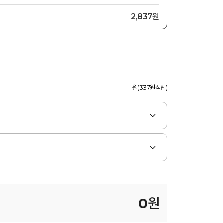
2,837원
원(337원적립)
0
원