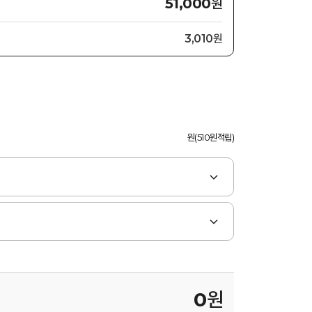
원
51,000
3,010원
원(510원적립)
0
원