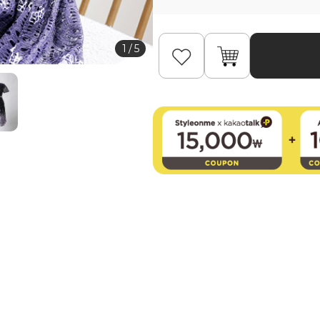
1
/
5