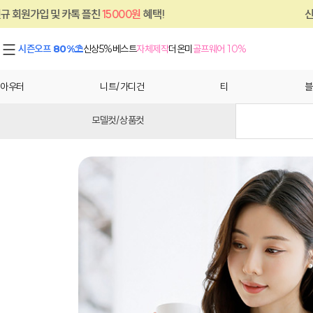
카톡 플친
15000원
혜택!
신규 회원가입 및 
시즌오프 80%⛱
신상5%
베스트
자체제작
더온미
골프웨어 10%
아우터
니트/가디건
티
블
모델컷/상품컷