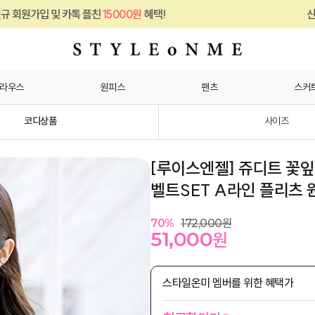
카톡 플친
15000원
혜택!
신규 회원가입 및 
라우스
원피스
팬츠
스커
코디상품
사이즈
[루이스엔젤] 쥬디트 꽃
벨트SET A라인 플리츠 
70
%
172,000
원
51,000
원
스타일온미 멤버를 위한 혜택가