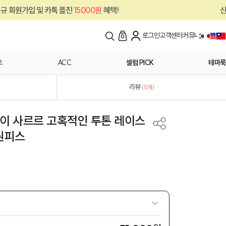
카톡 플친
15000원
혜택!
신규 회원가입 및 
로그인
고객센터
커뮤니티
0
트
ACC
셀럽 PICK
테마룩
리뷰
(
0
개)
잎이 사르르 고혹적인 투톤 레이스
원피스