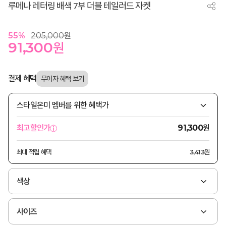
루메나 레터링 배색 7부 더블 테일러드 자켓
55
%
205,000
원
91,300
원
결제 혜택
스타일온미 멤버를 위한 혜택가
원
최고할인가
91,300
최대 적립 혜택
3,413원
색상
사이즈