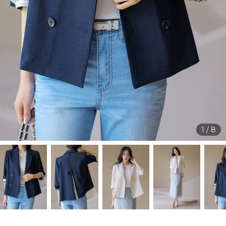
1
/
8