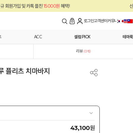
톡 플친
15000원
혜택!
신규 회원가입 및 카
로그인
고객센터
커뮤니티
0
트
ACC
셀럽 PICK
테마룩
리뷰
(
0
개)
스루 플리츠 치마바지
원
43,100