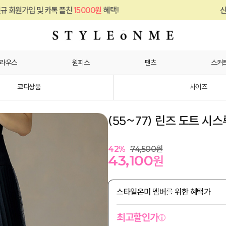
톡 플친
15000원
혜택!
신규 회원가입 및 카
라우스
원피스
팬츠
스커
코디상품
사이즈
(55~77) 린즈 도트 시
42
%
74,500
원
43,100
원
스타일온미 멤버를 위한 혜택가
최고할인가