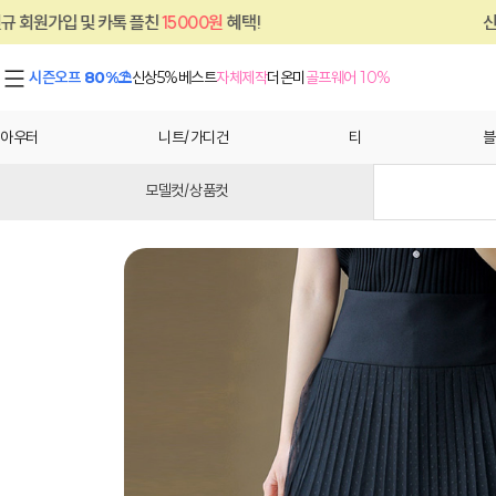
톡 플친
15000원
혜택!
신규 회원가입 및 카
시즌오프 80%⛱
신상5%
베스트
자체제작
더온미
골프웨어 10%
아우터
니트/가디건
티
블
모델컷/상품컷