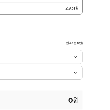
2,931원
원(431원적립)
0
원