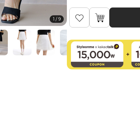
1
/
9