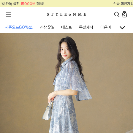
신규 회원가입 및 카톡 플친
15000원
혜택!
0
시즌오프80%⛱
신상 5%
베스트
특별제작
더온미
골프웨어