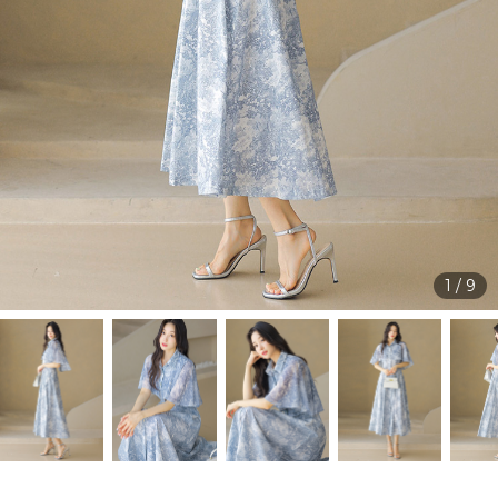
1
/
9