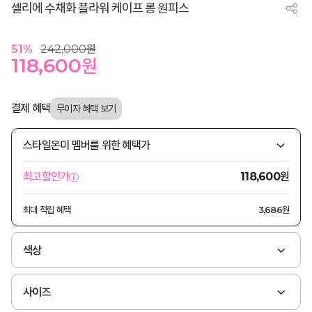
셀리에 수채화 플라워 케이프 롱 원피스
51
%
242,000
원
118,600
원
결제 혜택
스타일온미 멤버를 위한 혜택가
원
최고할인가
118,600
최대 적립 혜택
3,686원
색상
사이즈