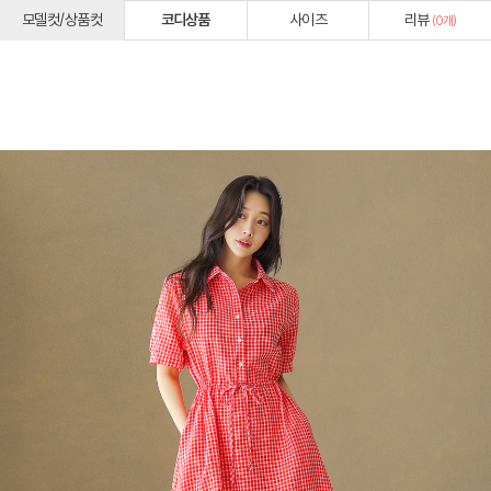
모델컷/상품컷
코디상품
사이즈
리뷰
(
0
개)