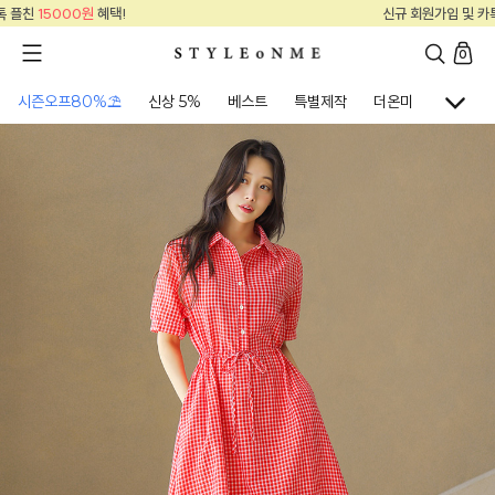
신규 회원가입 및 카톡 플친
15000원
혜택!
0
시즌오프80%⛱
신상 5%
베스트
특별제작
더온미
골프웨어