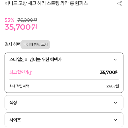
허니드 고방 체크 허리 스트링 카라 롱 원피스
53
%
76,000
원
35,700
원
결제 혜택
스타일온미 멤버를 위한 혜택가
원
최고할인가
35,700
최대 적립 혜택
2,857원
색상
사이즈