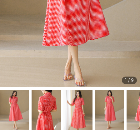
1
/
9