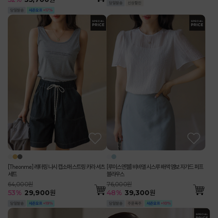
[Theonme] 레터링 나시 캡소매 스트링 카라 셔츠
[루이스엔젤] 비바엘 시스루 배색 엠보 자가드 퍼프
세트
블라우스
64,000원
76,000원
53
%
29,900
원
48
%
39,300
원