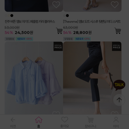
진주 버튼 엠보 쟈가드 페플럼 카라 블라우스
[Theonme] 엠보 도트 시스루 뒷밴딩 미디 스커트
53,000원
63,000원
54
%
24,500
원
54
%
28,800
원
좋아요
이전
홈
장바구니
마이