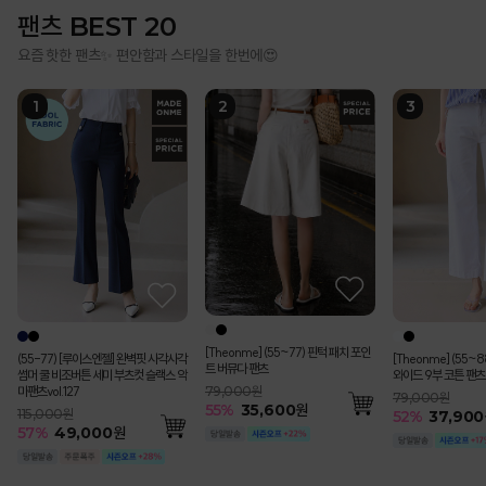
팬츠 BEST 20
요즘 핫한 팬츠✨ 편안함과 스타일을 한번에😍
[Theonme] (55~77) 핀턱 패치 포인
(55-77) [루이스엔젤] 완벽핏 사각사각
[Theonme] (55~
트 버뮤다 팬츠
썸머 쿨 비조버튼 세미 부츠컷 슬랙스 악
와이드 9부 코튼 팬츠
마팬츠vol.127
79,000원
79,000원
55
%
35,600
원
115,000원
52
%
37,900
57
%
49,000
원