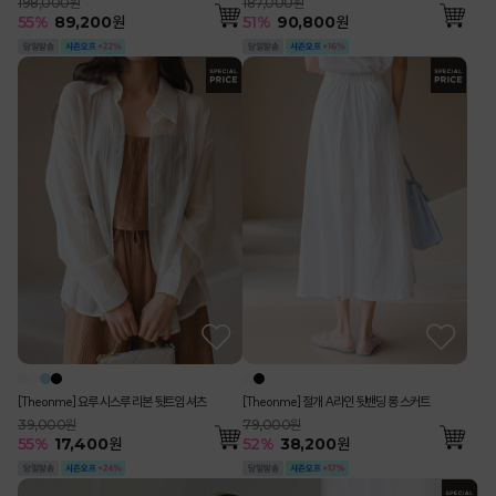
198,000원
187,000원
55
%
89,200
원
51
%
90,800
원
[Theonme] 요루 시스루 리본 뒷트임 셔츠
[Theonme] 절개 A라인 뒷밴딩 롱 스커트
39,000원
79,000원
55
%
17,400
원
52
%
38,200
원