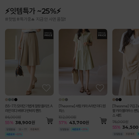
⚡잇템특가 ~25%⚡
#핫템 #특가중🔥 지금 안 사면 품절❗
(55-77) 모리던 가볍게 찰랑 플리츠 A
[Theonme] 셔링 카라 A라인 미디 원
[Theonme] 구김 Z
라인 미디 버뮤다 반바지 팬츠
피스
팔 카라 블라우스 밴딩
스 세트
86,000원
102,000원
76,000원
55
%
38,900
원
57
%
43,700
원
55
%
34,500