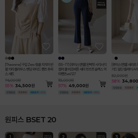
[Theonme] 구김 Zero 링클 지지미 반
(55-77) [루이스엔젤] 완벽핏 사각사각
[루이스엔젤] 세라프 
팔 카라 블라우스 밴딩 와이드 팬츠 투피
썸머 쿨 비조버튼 세미 부츠컷 슬랙스 악
가드 밑단 플레어 A라
스 세트
마팬츠vol.127
82,000원
76,000원
115,000원
58
%
34,80
55
%
34,500
원
57
%
49,000
원
원피스 BSET 20