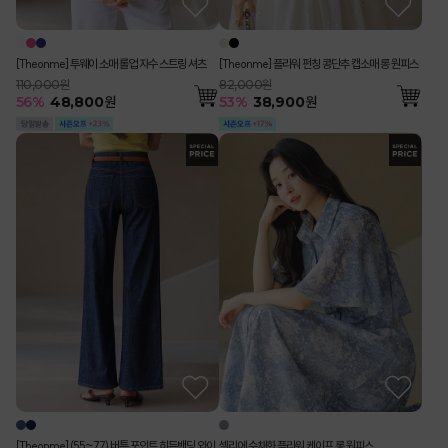
[Theonme] 투웨이 소매 롤업 자수 스트링 셔츠
[Theonme] 플라워 펀칭 콩단추 캡소매 롱 원피스
110,000원
82,000원
56
%
48,800
원
53
%
38,900
원
[Theonme] (55~77) 버튼 포인트 히든밴딩 와이
셀리에 수채화 플라워 케이프 롱 원피스