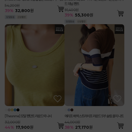
드 데님 팬츠
54,200원
91,400원
39
%
32,800
원
39
%
55,300
원
[Theonme] 모달 펜던트 라운드넥 나시
에리프 배색 스트라이프 라운드 5부 슬림 골지 니트
32,000원
44,000원
44
%
17,900
원
38
%
27,170
원