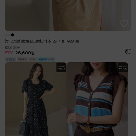
[루이스엔젤] 블랑슈 실크블렌딩 꽈배기 스카시 블라우스 니트
62,000원
57
%
26,600
원