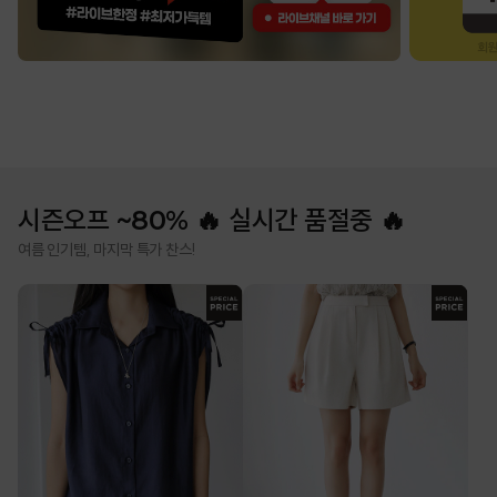
시즌오프 ~80% 🔥 실시간 품절중 🔥
여름 인기템, 마지막 특가 찬스!