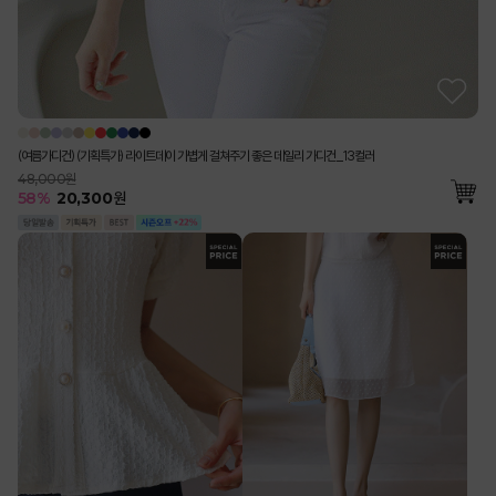
(여름가디건) (기획특가) 라이트데이 가볍게 걸쳐주기 좋은 데일리 가디건_13컬러
48,000원
58
%
20,300
원