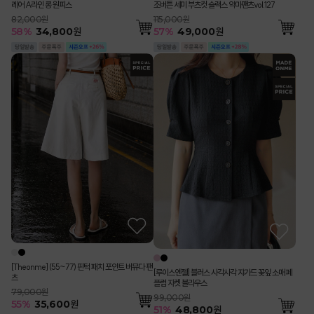
레어 A라인 롱 원피스
조버튼 세미 부츠컷 슬랙스 악마팬츠vol.127
82,000원
115,000원
58
%
34,800
원
57
%
49,000
원
[Theonme] (55~77) 핀턱 패치 포인트 버뮤다 팬
[루이스엔젤] 블러스 사각사각 쟈가드 꽃잎 소매 페
츠
플럼 자켓 블라우스
79,000원
99,000원
55
%
35,600
원
51
%
48,800
원