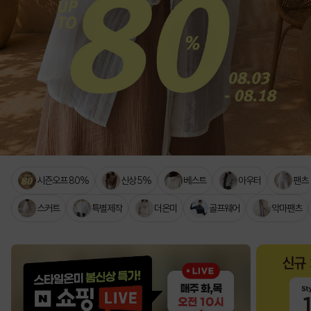
시즌오프 80%
신상 5%
베스트
아우터
팬츠
스커트
특별제작
더온미
골프웨어
악마팬츠