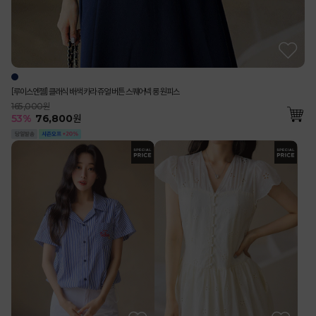
[루이스엔젤] 클래식 배색 카라 쥬얼 버튼 스퀘어넥 롱 원피스
165,000원
53
%
76,800
원