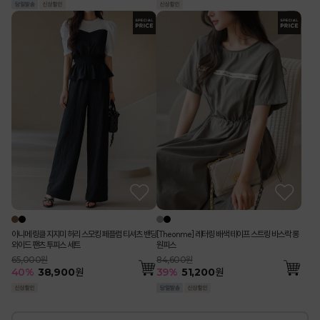
아니메 링클 지지미 허리 스모킹 페플럼 티셔츠 밴딩
[Theonme] 레터링 배색 테이프 스트링 바스락 롱
와이드 팬츠 투피스 세트
원피스
65,000원
84,600원
40
%
38,900
원
39
%
51,200
원