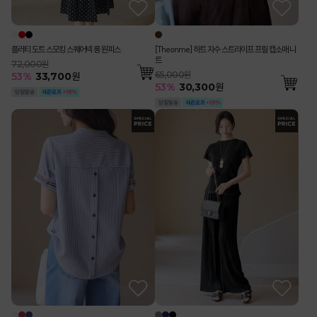
플러티 도트 스모킹 스퀘어넥 롱 원피스
[Theonme] 하트 자수 스트라이프 프릴 캡소매 니
트
72,000원
65,000원
53
%
33,700
원
53
%
30,300
원