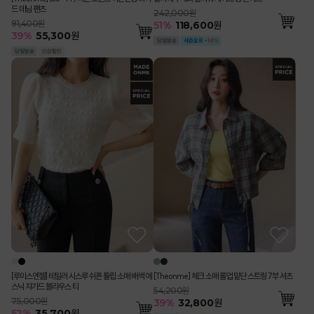
드 데님 팬츠
242,000원
91,400원
51
%
118,600
원
39
%
55,300
원
[루이스엔젤] 테일러 시스루 쉬폰 튤립 소매 배색 에
[Theonme] 체크 소매 롤업 밑단 스트링 7부 셔츠
스닉 쟈가드 블라우스 티
54,200원
75,000원
39
%
32,800
원
52
%
35,700
원