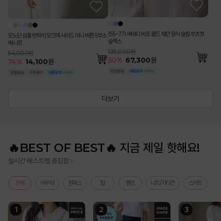
(55-77) 써머디 비조 골드 체인 장식 슬림 부츠컷
모노딘 심플 반하이 모크넥 사이드 미니 버튼 5부소
슬랙스
매 니트
135,000원
54,000원
50
%
67,300
원
74
%
14,100
원
더보기
🔥BEST OF BEST🔥 지금 제일 핫해요!
실시간 베스트템 총집합✨
전체
아우터
원피스
탑
팬츠
니트/가디건
스커트