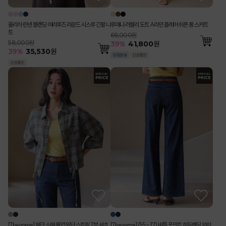
올리아 린넨 블렌딩 여리루즈 라운드 시스루 긴팔 니
루애나 러블리 도트 A라인 플레어 쉬폰 롱 스커트
트
68,000원
58,000원
39
%
41,800
원
39
%
35,530
원
[Theonme] 체크 소매 롤업 밑단 스트링 7부 셔츠
[Theonme] (55~77) 버튼 포인트 히든밴딩 와이