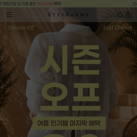
신규 회원가입 및 카톡 플친
15000원
혜택!
0