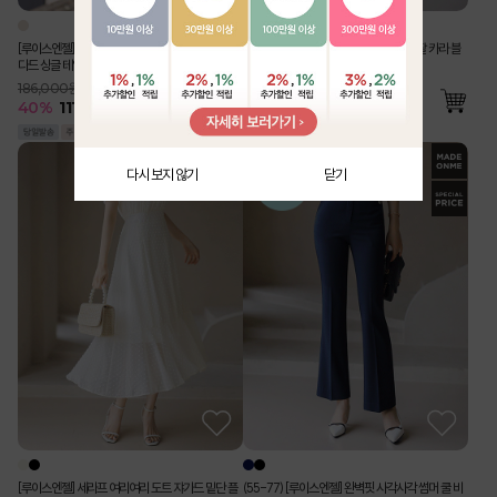
[루이스엔젤] 사각사각 린넨 라이크 벨트SET 스탠
[Theonme] 구김 Zero 링클 지지미 반팔 카라 블
다드 싱글 테일러드 자켓
라우스 밴딩 와이드 팬츠 투피스 세트
186,000원
76,000원
40
%
111,500
원
55
%
34,500
원
다시 보지 않기
닫기
[루이스엔젤] 세라프 여리여리 도트 쟈가드 밑단 플
(55-77) [루이스엔젤] 완벽핏 사각사각 썸머 쿨 비