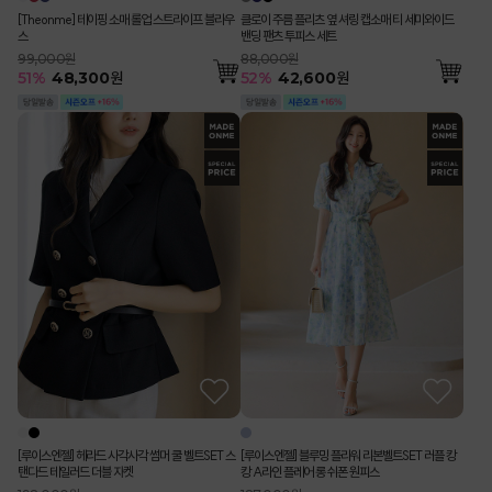
[Theonme] 테이핑 소매 롤업 스트라이프 블라우
클로이 주름 플리츠 옆 셔링 캡소매 티 세미와이드
스
밴딩 팬츠 투피스 세트
99,000원
88,000원
51
%
48,300
원
52
%
42,600
원
[루이스엔젤] 헤라드 사각사각 썸머 쿨 벨트SET 스
[루이스엔젤] 블루밍 플라워 리본벨트SET 러플 캉
탠다드 테일러드 더블 자켓
캉 A라인 플레어 롱 쉬폰 원피스