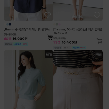
[Theonme] 샤인 모달 어깨 셔링 나시 블라우스
[Theonme] (55-77) 스웰즈 린넨 투핀턱 랩 버클
4부 반바지 팬츠
39,800원
79,000원
60
%
16,000
원
79
%
16,400
원