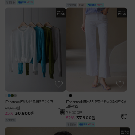
[Theonme] 린넨 시스루 라운드 가디건
[Theonme] (55~88) 쫀득 스판 세미와이드 9부
코튼 팬츠
47,400원
79,000원
35
%
30,800
원
52
%
37,900
원