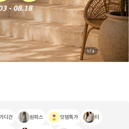
2
/
2
가디건
원피스
잇템특가
티