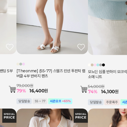
밴딩 5부
[Theonme] (55-77) 스웰즈 린넨 투핀턱 랩
모노딘 심플 반하이 모크넥
버클 4부 반바지 팬츠
소매 니트
79,000원
54,000원
79
%
16,400
원
74
%
14,100
원