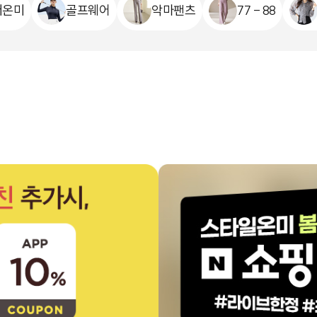
더온미
골프웨어
악마팬츠
77 - 88