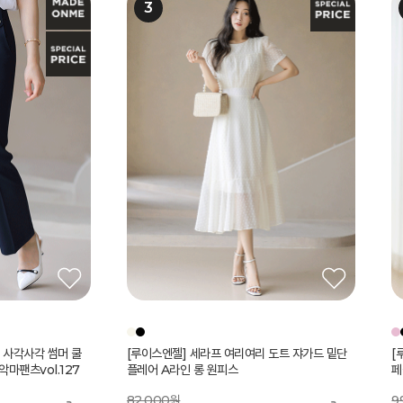
[Theonme] (55~77) 핀턱 패치 포인트 버뮤
핏 사각사각 썸머 쿨
 썸머 쿨 벨트SET
콩단추 캡소매 롱 원
리본 뒷트임 셔츠
쫀득 스판 세미와이드 9
인 배색 캡소매 니트
스루 뒷밴딩 미디 스
[루이스엔젤] 세라프 여리여리 도트 쟈가드 밑단
(55-77) 로미아 완벽 슬림 실루엣 쉬폰 배색 테일
[루이스엔젤] 클래식 배색 카라 쥬얼 버튼 스퀘어
[Theonme] 레터링 나시 캡소매 스트링 카라
[Theonme] 버튼 딥브이넥 썸머 시스루 니트
[코디set특가]수플레 로즈 리본 쉬폰 나시 블라
[
[
진
[
[
루
(
다 팬츠
마팬츠vol.127
플레어 A라인 롱 원피스
러스 싱글 원버튼 자켓
넥 롱 원피스
셔츠 세트
우스 A라인 플레어 스커트 세트
페
라
라
켓
44,300원
5
4
9
79,000원
82,000원
143,000원
165,000원
64,000원
35
200,000원
%
28,800
원
9
7
5
7
3
5