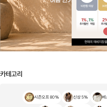
현재의 메세지창을
카테고리
시즌오프 80%
신상 5%
베