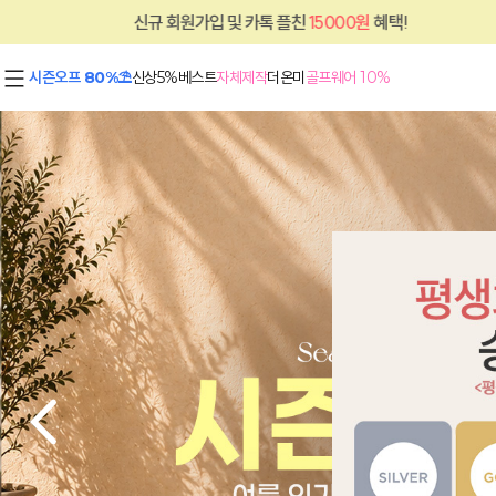
 회원가입 및 카톡 플친
15000원
혜택!
신규
시즌오프 80%⛱
신상5%
베스트
자체제작
더온미
골프웨어 10%