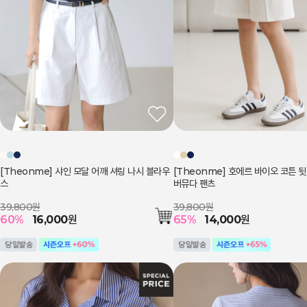
[Theonme] 샤인 모달 어깨 셔링 나시 블라우
[Theonme] 호에르 바이오 코튼 뒷
스
버뮤다 팬츠
39,800원
39,800원
60
%
16,000
원
65
%
14,000
원