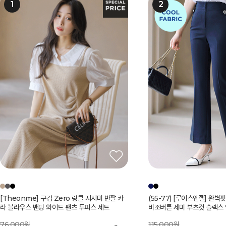
[Theonme] 구김 Zero 링클 지지미 반팔 카
[루이스엔젤] 블러스 사각사각 쟈가드 꽃잎 소매
[루이스엔젤] 세라프 여리여리 도트 쟈가드 밑단
[루이스엔젤] 블러스 사각사각 쟈가드 꽃잎 소매
(55-77) [루이스엔젤] 완벽핏 사각사각 썸머 쿨
[Theonme] 하트 자수 스트라이프 프릴 캡소
펀칭 스트라이프 백밴딩 쿨 썸머 면 맞주름 플리
(55-77) [루이스엔젤] 완벽
[루이스엔젤] 헤라드 사각사각
[Theonme] 플라워 펀칭 
[Theonme] 요루 시스루 
[Theonme] (55~88) 
에스닉 시스루 레이스 브이라
[Theonme] 엠보 도트 시
라 블라우스 밴딩 와이드 팬츠 투피스 세트
페플럼 자켓 블라우스
플레어 A라인 롱 원피스
페플럼 자켓 블라우스
비조버튼 세미 부츠컷 슬랙스 악마팬츠vol.127
매 니트
츠 A라인 롱 스커트
비조버튼 세미 부츠컷 슬랙스 악
스탠다드 테일러드 더블 자켓
피스
부 코튼 팬츠
나시
커트
42,000원
76,000원
99,000원
82,000원
99,000원
115,000원
65,000원
119,000원
115,000원
198,000원
82,000원
57
79,000원
36,000원
63,000원
%
18,200
원