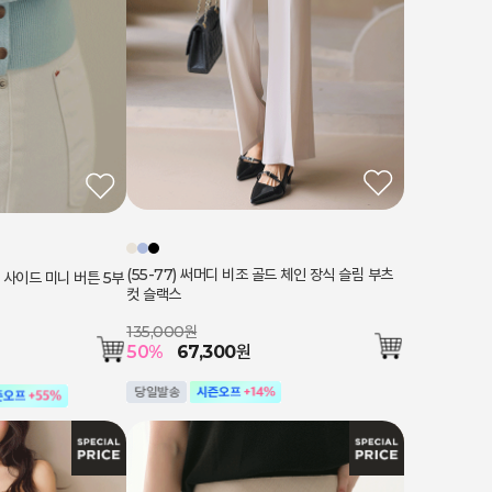
(55-77) 써머디 비조 골드 체인 장식 슬림 부츠
 사이드 미니 버튼 5부
컷 슬랙스
135,000원
50
%
67,300
원