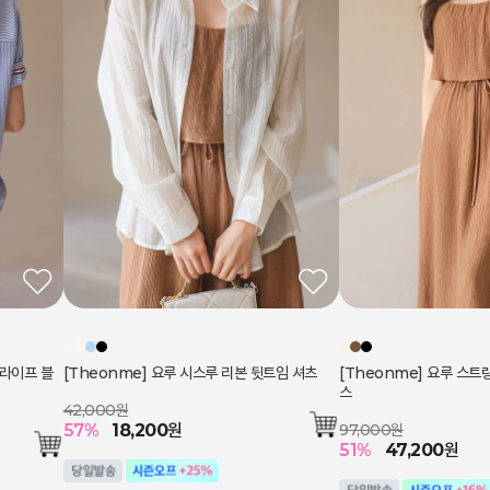
트라이프 블
[Theonme] 요루 시스루 리본 뒷트임 셔츠
[Theonme] 요루 스트
스
42,000원
57
%
18,200
원
97,000원
51
%
47,200
원