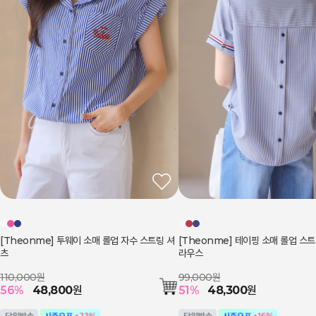
[Theonme] 투웨이 소매 롤업 자수 스트링 셔
[Theonme] 테이핑 소매 롤업 스
츠
라우스
110,000원
99,000원
56
%
48,800
원
51
%
48,300
원