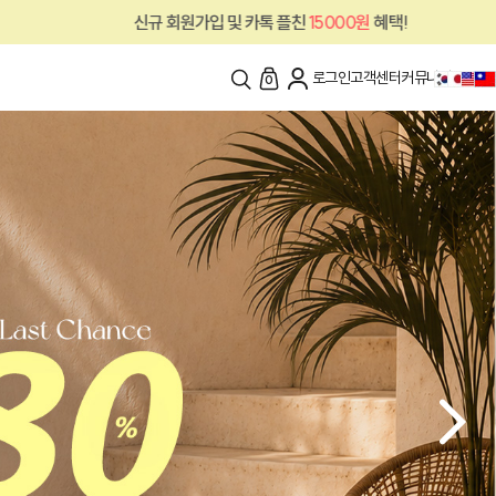
 회원가입 및 카톡 플친
15000원
혜택!
신규
로그인
고객센터
커뮤니티
0