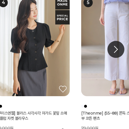
루이스엔젤] 블러스 사각사각 쟈가드 꽃잎 소매
Theonme] 구김 Zero 링클 지지미 반팔 카
주 버튼 엠보 쟈가드 페플럼 카라 블라우스
Theonme] 구김 Zero 링클 지지미 반팔 카
Theonme] 린넨 시스루 라운드 가디건
메나 쉬폰 이중 레이어드 트임 롱 스커트
[Theonme] (55~88) 쫀득
[루이스엔젤] 시그니처핏 골드버
[Theonme] 요루 스트링 끈
[Theonme] 투웨이 소매 롤
(55-77) 써머디 비조 골드 체
[루이스엔젤] 블랑슈 실크블렌딩
플리츠 쉬폰 미디 플레어 밴딩 
기획특가) 리젠느 레이어드 디테일 세미 크롭 자
플럼 자켓 블라우스
 블라우스 밴딩 와이드 팬츠 투피스 세트
 블라우스 밴딩 와이드 팬츠 투피스 세트
부 코튼 팬츠
라 자켓
스
츠
슬랙스
블라우스 니트
3,000원
7,400원
9,000원
72,000원
9,000원
6,000원
4
6,000원
5
4
%
%
%
30,800
24,500
45,200
원
원
원
79,000원
154,000원
97,000원
110,000원
135,000원
62,000원