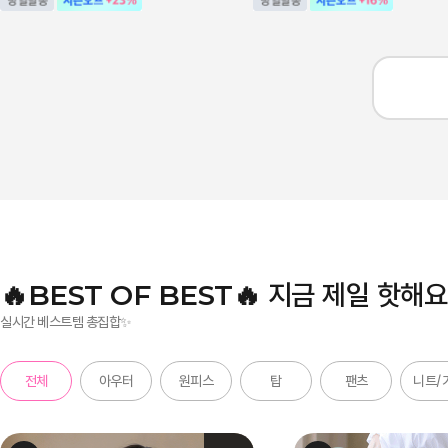
🔥BEST OF BEST🔥 지금 제일 핫해요
실시간 베스트템 총집합✨
전체
아우터
원피스
탑
팬츠
니트/