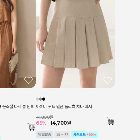
링 끈조절 나시 롱 원피
아이비 루트 밑단 플리츠 치마 바지
41,800원
65
%
14,700
원