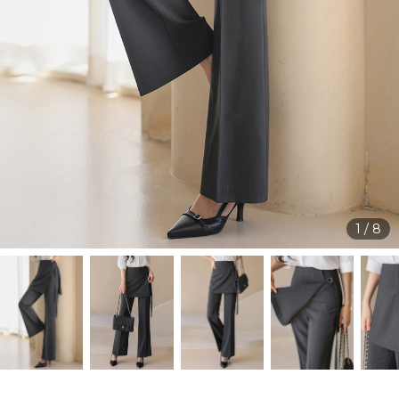
1
/
8