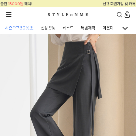
신규 회원가입 및 카톡 플친
15000원
혜택!
0
시즌오프80%⛱
신상 5%
베스트
특별제작
더온미
골프웨어