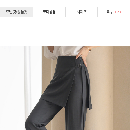
모델컷/상품컷
코디상품
사이즈
리뷰
(
0
개)