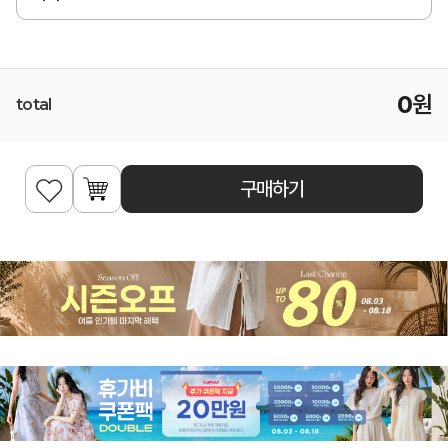
0
원
total
구매하기