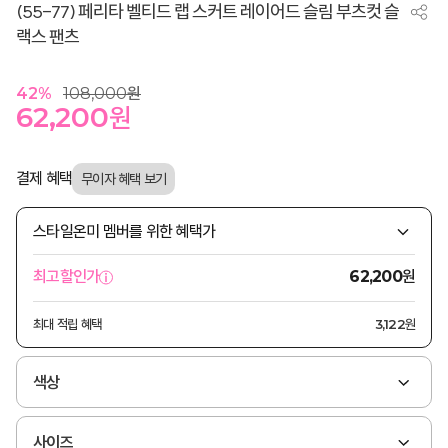
(55-77) 페리타 벨티드 랩 스커트 레이어드 슬림 부츠컷 슬
랙스 팬츠
42
%
108,000
원
62,200
원
결제 혜택
스타일온미 멤버를 위한 혜택가
원
최고할인가
62,200
최대 적립 혜택
3,122원
색상
사이즈