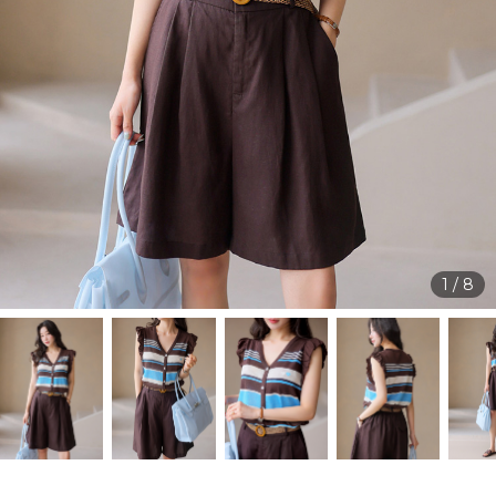
1
/
8