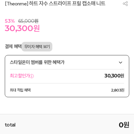
[Theonme] 하트 자수 스트라이프 프릴 캡소매 니트
53
%
65,000
원
30,300
원
결제 혜택
스타일온미 멤버를 위한 혜택가
원
최고할인가
30,300
최대 적립 혜택
2,803원
0
원
total