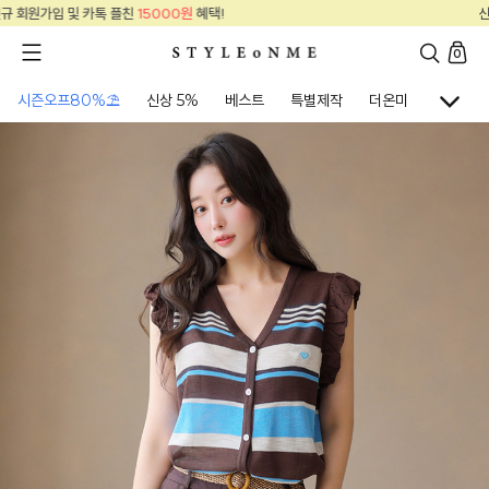
신규 회원가입 및 카톡 플친
15000원
혜택!
0
시즌오프80%⛱
신상 5%
베스트
특별제작
더온미
골프웨어