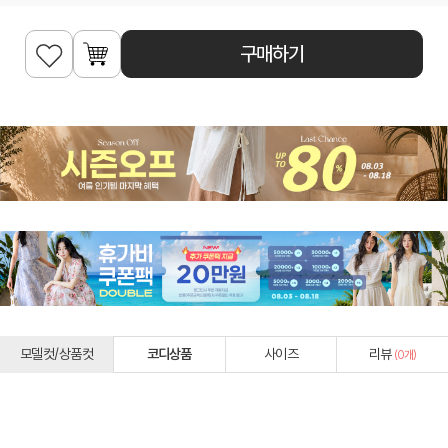
구매하기
모델컷/상품컷
코디상품
사이즈
리뷰
(
0
개)