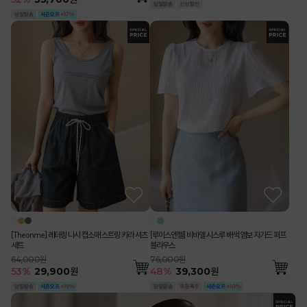
[Theonme] 레터링 나시 캡소매 스트링 카라 셔츠
[루이스엔젤] 비바엘 시스루 배색 엠보 자가드 퍼프
세트
블라우스
64,000원
76,000원
53
%
29,900
원
48
%
39,300
원