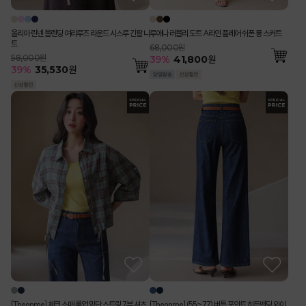
올리아 린넨 블렌딩 여리루즈 라운드 시스루 긴팔 니
루애나 러블리 도트 A라인 플레어 쉬폰 롱 스커트
트
68,000원
58,000원
39
%
41,800
원
39
%
35,530
원
[Theonme] 체크 소매 롤업 밑단 스트링 7부 셔츠
[Theonme] (55~77) 버튼 포인트 히든밴딩 와이