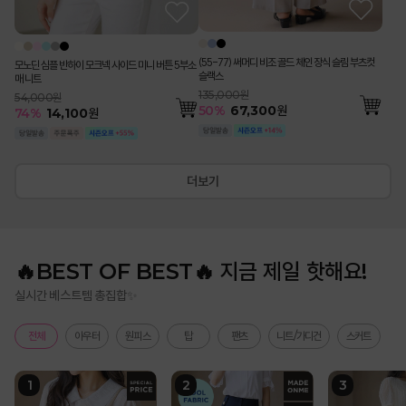
(55-77) 써머디 비조 골드 체인 장식 슬림 부츠컷
모노딘 심플 반하이 모크넥 사이드 미니 버튼 5부소
슬랙스
매 니트
135,000원
54,000원
50
%
67,300
원
74
%
14,100
원
더보기
🔥BEST OF BEST🔥 지금 제일 핫해요!
실시간 베스트템 총집합✨
전체
아우터
원피스
탑
팬츠
니트/가디건
스커트