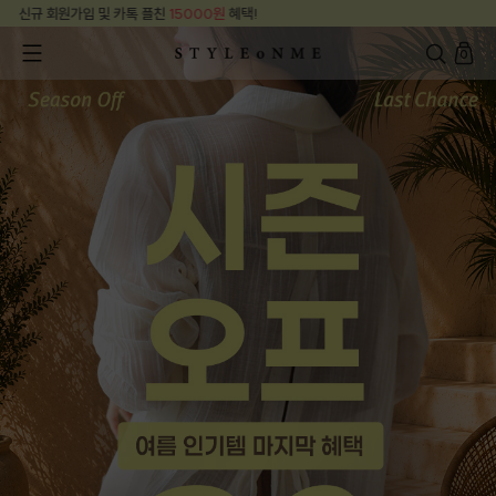
신규 회원가입 및 카톡 플친
15000원
혜택!
0