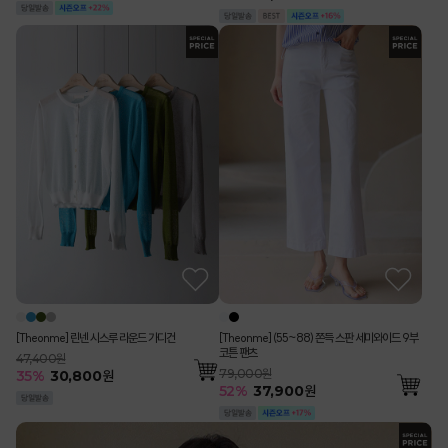
[Theonme] 린넨 시스루 라운드 가디건
[Theonme] (55~88) 쫀득 스판 세미와이드 9부
코튼 팬츠
47,400원
79,000원
35
%
30,800
원
52
%
37,900
원