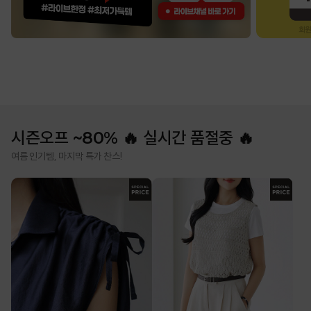
시즌오프 ~80% 🔥 실시간 품절중 🔥
여름 인기템, 마지막 특가 찬스!