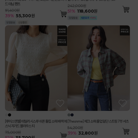
드 데님 팬츠
242,000원
91,400원
51
%
118,600
원
39
%
55,300
원
[루이스엔젤] 테일러 시스루 쉬폰 튤립 소매 배색 에
[Theonme] 체크 소매 롤업 밑단 스트링 7부 셔츠
스닉 쟈가드 블라우스 티
54,200원
75,000원
39
%
32,800
원
52
%
35,700
원