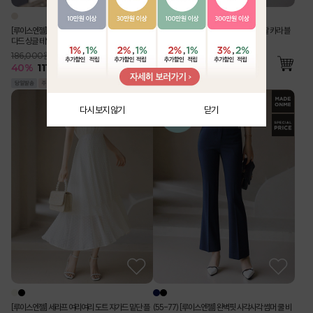
[루이스엔젤] 사각사각 린넨 라이크 벨트SET 스탠
[Theonme] 구김 Zero 링클 지지미 반팔 카라 블
다드 싱글 테일러드 자켓
라우스 밴딩 와이드 팬츠 투피스 세트
186,000원
76,000원
40
%
111,500
원
55
%
34,500
원
다시 보지 않기
닫기
[루이스엔젤] 세라프 여리여리 도트 쟈가드 밑단 플
(55-77) [루이스엔젤] 완벽핏 사각사각 썸머 쿨 비