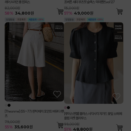
레어 A라인 롱 원피스
조버튼 세미 부츠컷 슬랙스 악마팬츠vol.127
82,000원
115,000원
58
%
34,800
원
57
%
49,000
원
[Theonme] (55~77) 핀턱 패치 포인트 버뮤다 팬
[루이스엔젤] 블러스 사각사각 쟈가드 꽃잎 소매 페
츠
플럼 자켓 블라우스
79,000원
99,000원
55
%
35,600
원
51
%
48,800
원