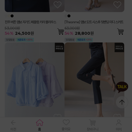
진주 버튼 엠보 쟈가드 페플럼 카라 블라우스
[Theonme] 엠보 도트 시스루 뒷밴딩 미디 스커트
53,000원
63,000원
54
%
24,500
원
54
%
28,800
원
좋아요
이전
홈
장바구니
마이