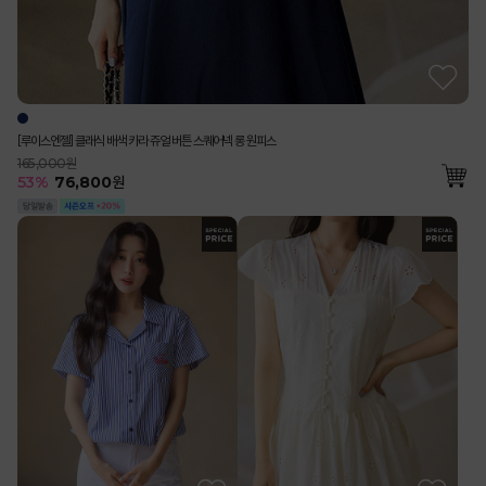
[루이스엔젤] 클래식 배색 카라 쥬얼 버튼 스퀘어넥 롱 원피스
165,000원
53
%
76,800
원