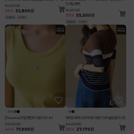
드 데님 팬츠
54,200원
91,400원
39
%
32,800
원
39
%
55,300
원
[Theonme] 모달 펜던트 라운드넥 나시
에리프 배색 스트라이프 라운드 5부 슬림 골지 니트
32,000원
44,000원
44
%
17,900
원
38
%
27,170
원