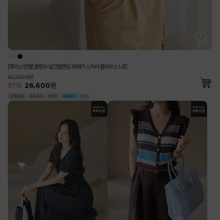
[루이스엔젤] 블랑슈 실크블렌딩 꽈배기 스카시 블라우스 니트
62,000원
57
%
26,600
원