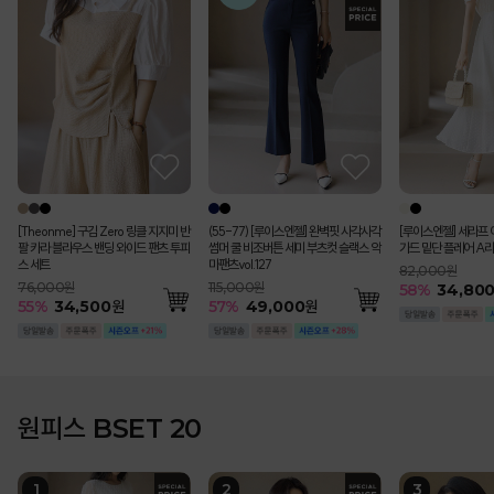
[Theonme] 구김 Zero 링클 지지미 반
(55-77) [루이스엔젤] 완벽핏 사각사각
[루이스엔젤] 세라프 
팔 카라 블라우스 밴딩 와이드 팬츠 투피
썸머 쿨 비조버튼 세미 부츠컷 슬랙스 악
가드 밑단 플레어 A라
스 세트
마팬츠vol.127
82,000원
76,000원
115,000원
58
%
34,80
55
%
34,500
원
57
%
49,000
원
원피스 BSET 20