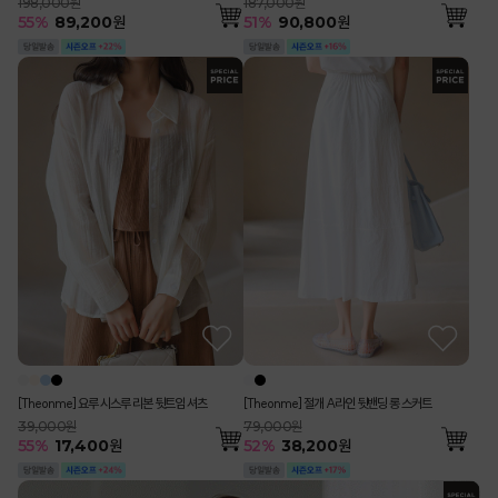
198,000원
187,000원
55
%
89,200
원
51
%
90,800
원
[Theonme] 요루 시스루 리본 뒷트임 셔츠
[Theonme] 절개 A라인 뒷밴딩 롱 스커트
39,000원
79,000원
55
%
17,400
원
52
%
38,200
원