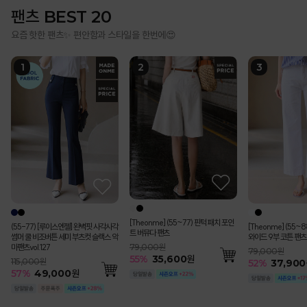
팬츠 BEST 20
요즘 핫한 팬츠✨ 편안함과 스타일을 한번에😍
[Theonme] (55~77) 핀턱 패치 포인
(55-77) [루이스엔젤] 완벽핏 사각사각
[Theonme] (55~
트 버뮤다 팬츠
썸머 쿨 비조버튼 세미 부츠컷 슬랙스 악
와이드 9부 코튼 팬츠
마팬츠vol.127
79,000원
79,000원
55
%
35,600
원
115,000원
52
%
37,900
57
%
49,000
원