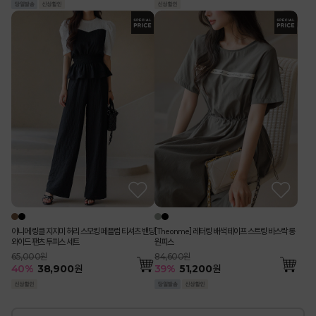
아니메 링클 지지미 허리 스모킹 페플럼 티셔츠 밴딩
[Theonme] 레터링 배색 테이프 스트링 바스락 롱
와이드 팬츠 투피스 세트
원피스
65,000원
84,600원
40
%
38,900
원
39
%
51,200
원