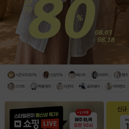
시즌오프 80%
신상 5%
베스트
아우터
팬츠
스커트
특별제작
더온미
골프웨어
악마팬츠