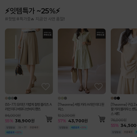
⚡잇템특가 ~25%⚡
#핫템 #특가중🔥 지금 안 사면 품절❗
(55-77) 모리던 가볍게 찰랑 플리츠 A
[Theonme] 셔링 카라 A라인 미디 원
[Theonme] 구김 Z
라인 미디 버뮤다 반바지 팬츠
피스
팔 카라 블라우스 밴딩
스 세트
86,000원
102,000원
76,000원
55
%
38,900
원
57
%
43,700
원
55
%
34,500