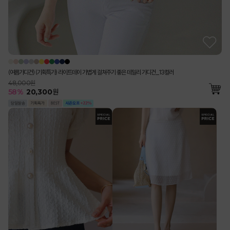
(여름가디건) (기획특가) 라이트데이 가볍게 걸쳐주기 좋은 데일리 가디건_13컬러
48,000원
58
%
20,300
원