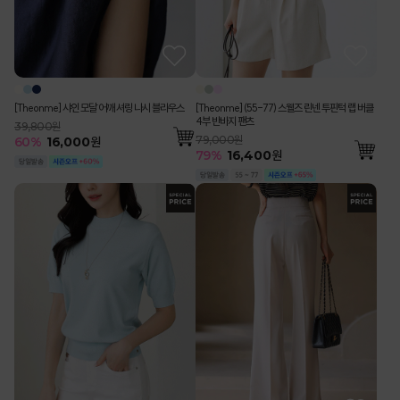
[Theonme] 샤인 모달 어깨 셔링 나시 블라우스
[Theonme] (55-77) 스웰즈 린넨 투핀턱 랩 버클
4부 반바지 팬츠
39,800원
79,000원
60
%
16,000
원
79
%
16,400
원