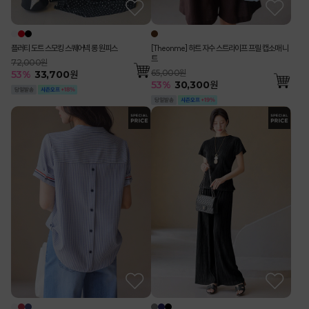
플러티 도트 스모킹 스퀘어넥 롱 원피스
[Theonme] 하트 자수 스트라이프 프릴 캡소매 니
트
72,000원
65,000원
53
%
33,700
원
53
%
30,300
원