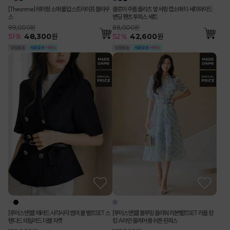
[Theonme] 테이핑 소매 롤업 스트라이프 블라우
클로이 주름 플리츠 옆 셔링 캡소매 티 세미와이드
스
밴딩 팬츠 투피스 세트
99,000원
88,000원
51
%
48,300
원
52
%
42,600
원
[루이스엔젤] 헤라드 사각사각 썸머 쿨 벨트SET 스
[루이스엔젤] 블루밍 플라워 리본벨트SET 러플 캉
탠다드 테일러드 더블 자켓
캉 A라인 플레어 롱 쉬폰 원피스