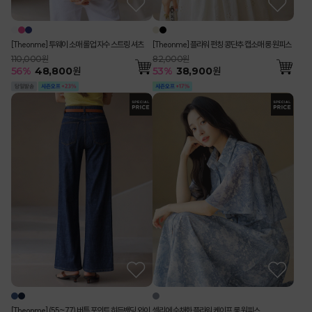
[Theonme] 투웨이 소매 롤업 자수 스트링 셔츠
[Theonme] 플라워 펀칭 콩단추 캡소매 롱 원피스
110,000원
82,000원
56
%
48,800
원
53
%
38,900
원
[Theonme] (55~77) 버튼 포인트 히든밴딩 와이
셀리에 수채화 플라워 케이프 롱 원피스