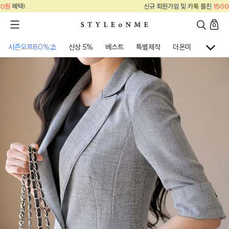
신규 회원가입 및 카톡 플친
15000원
혜택!
0
시즌오프80%⛱
신상 5%
베스트
특별제작
더온미
골프웨어