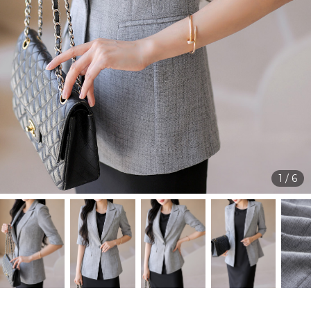
1
/
6