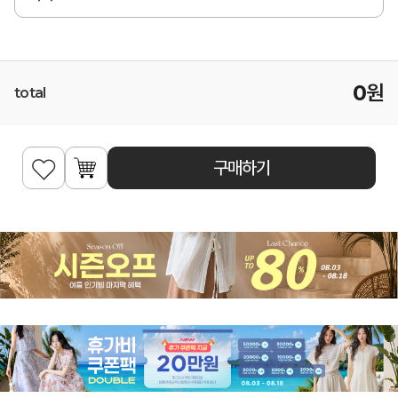
0
원
total
구매하기