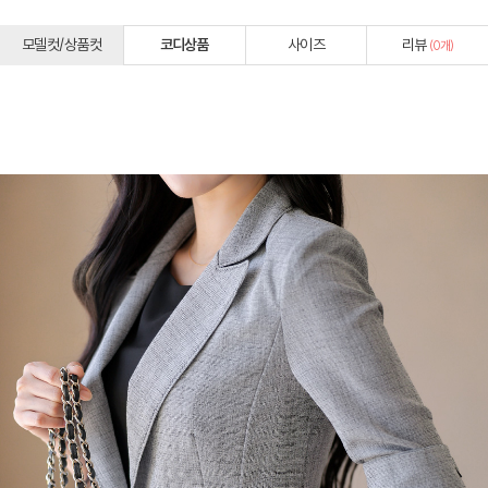
모델컷/상품컷
코디상품
사이즈
리뷰
(
0
개)