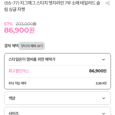
(55-77) 지그재그 스티치 엣지라인 7부 소매 테일러드 슬
림 싱글 자켓
57
%
203,000
원
86,900
원
결제 혜택
스타일온미 멤버를 위한 혜택가
원
최고할인가
86,900
최대 적립 혜택
3,369원
색상
사이즈