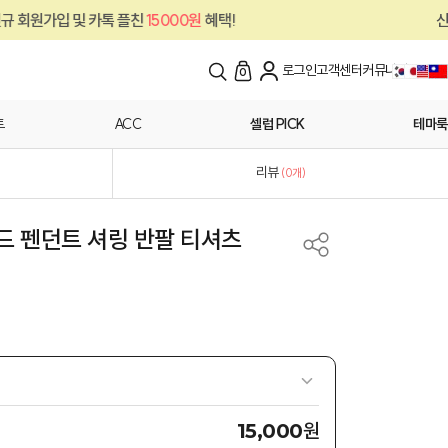
친
15000원
혜택!
신규 회원가입 및 카톡 플
로그인
고객센터
커뮤니티
0
트
ACC
셀럽 PICK
테마룩
리뷰
(
0
개)
어드 펜던트 셔링 반팔 티셔츠
원
15,000