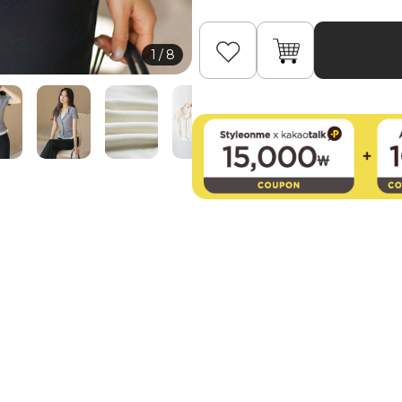
1
/
8