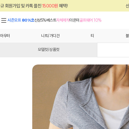
친
15000원
혜택!
신규 회원가입 및 카톡 플
시즌오프 80%⛱
신상5%
베스트
자체제작
더온미
골프웨어 10%
아우터
니트/가디건
티
블
모델컷/상품컷