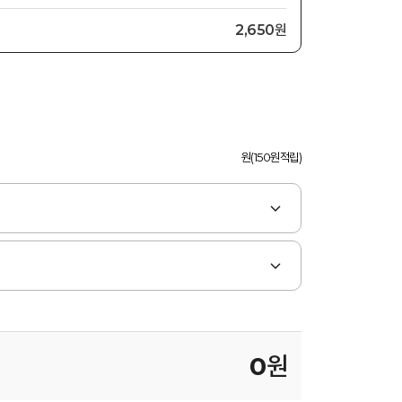
2,650원
원(150원적립)
0
원