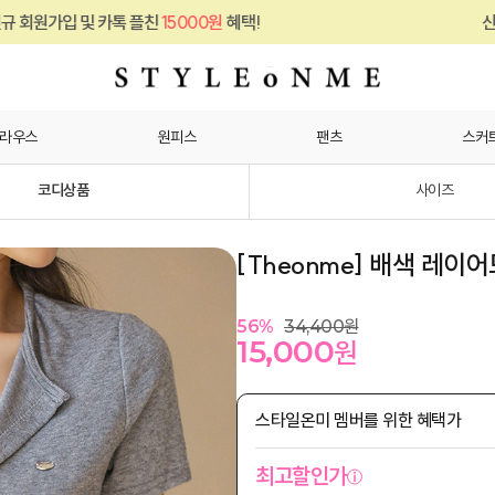
친
15000원
혜택!
신규 회원가입 및 카톡 플
라우스
원피스
팬츠
스커
코디상품
사이즈
[Theonme] 배색 레이
56
%
34,400
원
15,000
원
스타일온미 멤버를 위한 혜택가
최고할인가