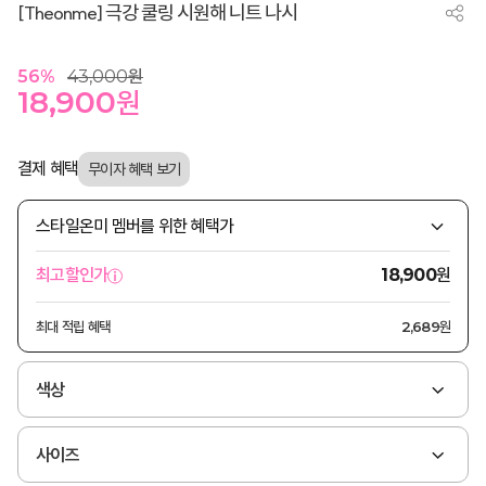
[Theonme] 극강 쿨링 시원해 니트 나시
56
%
43,000
원
18,900
원
결제 혜택
스타일온미 멤버를 위한 혜택가
원
최고할인가
18,900
최대 적립 혜택
2,689원
색상
사이즈