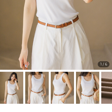
1
/
6