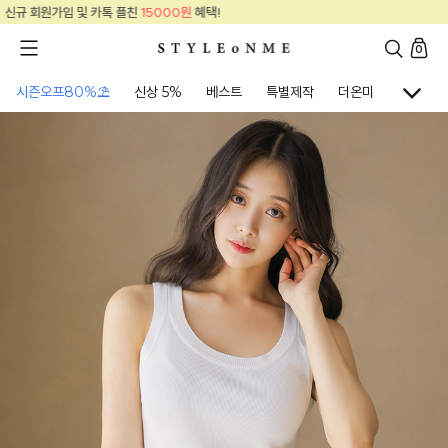
신규 회원가입 및 카톡 플친
15000원
혜택!
0
시즌오프80%⛱
신상 5%
베스트
특별제작
더온미
골프웨어