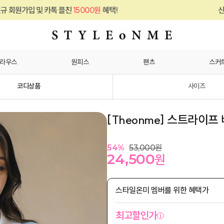
친
15000원
혜택!
신규 회원가입 및 카톡 플
라우스
원피스
팬츠
스커
코디상품
사이즈
[Theonme] 스트라이프
54
%
53,000
원
24,500
원
스타일온미 멤버를 위한 혜택가
최고할인가