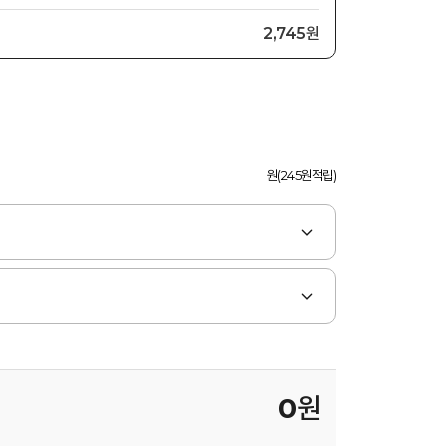
2,745원
원(245원적립)
0
원