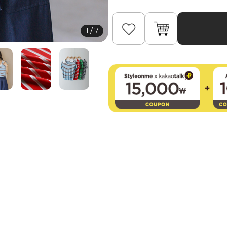
1
/
7