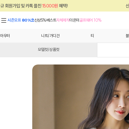
친
15000원
혜택!
신규 회원가입 및 카톡 플
시즌오프 80%⛱
신상5%
베스트
자체제작
더온미
골프웨어 10%
아우터
니트/가디건
티
블
모델컷/상품컷