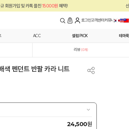
친
15000원
혜택!
신규 회원가입 및 카톡 플
로그인
고객센터
커뮤니티
0
트
ACC
셀럽 PICK
테마룩
리뷰
(
0
개)
 배색 펜던트 반팔 카라 니트
원
24,500