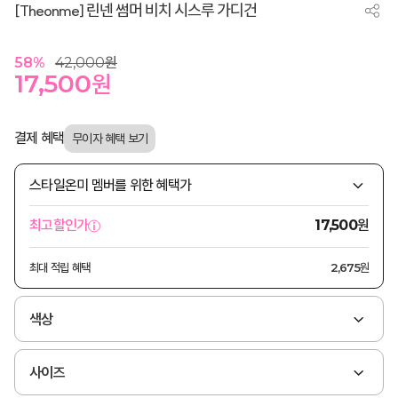
[Theonme] 린넨 썸머 비치 시스루 가디건
58
%
42,000
원
17,500
원
결제 혜택
스타일온미 멤버를 위한 혜택가
원
최고할인가
17,500
최대 적립 혜택
2,675원
색상
사이즈