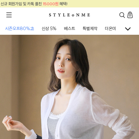
신규 회원가입 및 카톡 플친
15000원
혜택!
0
시즌오프80%⛱
신상 5%
베스트
특별제작
더온미
골프웨어