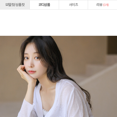
모델컷/상품컷
코디상품
사이즈
리뷰
(
0
개)