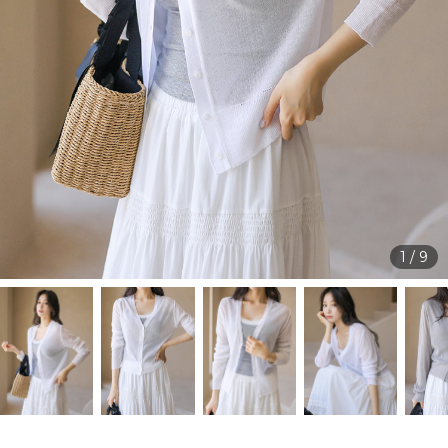
1
/
9