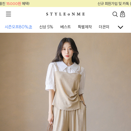
신규 회원가입 및 카톡 플친
15000원
혜택!
0
시즌오프80%⛱
신상 5%
베스트
특별제작
더온미
골프웨어