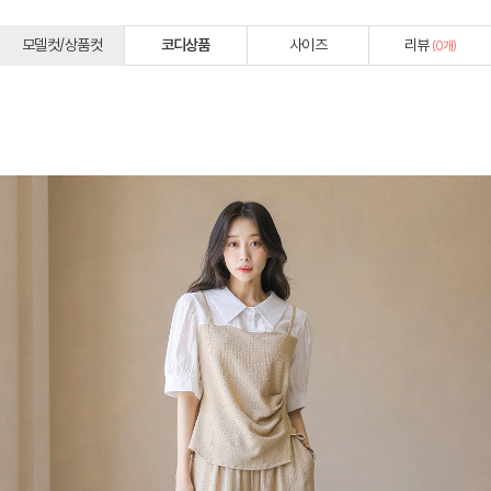
모델컷/상품컷
코디상품
사이즈
리뷰
(
0
개)