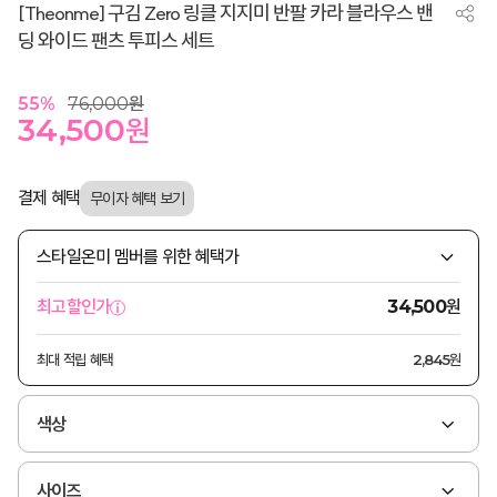
[Theonme] 구김 Zero 링클 지지미 반팔 카라 블라우스 밴
딩 와이드 팬츠 투피스 세트
55
%
76,000
원
34,500
원
결제 혜택
스타일온미 멤버를 위한 혜택가
원
최고할인가
34,500
최대 적립 혜택
2,845원
색상
사이즈