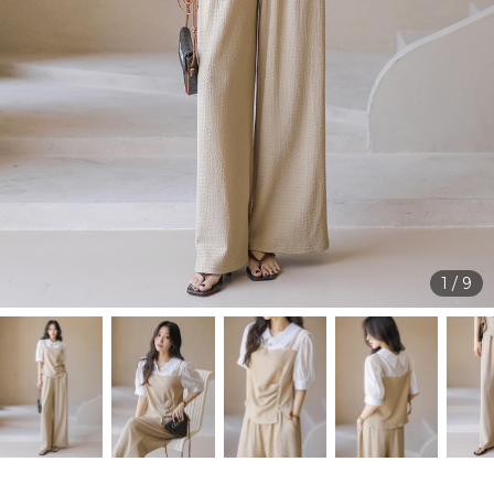
1
/
9