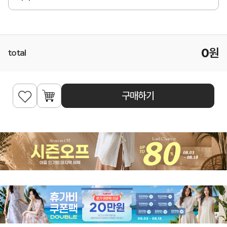
0
원
total
구매하기