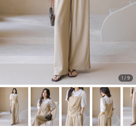
1
/
9