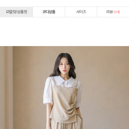
모델컷/상품컷
코디상품
사이즈
리뷰
(
0
개)