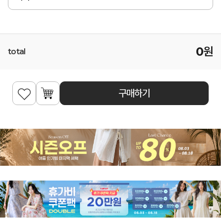
0
원
total
구매하기