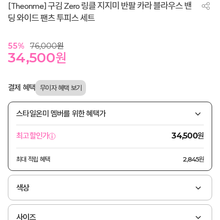
[Theonme] 구김 Zero 링클 지지미 반팔 카라 블라우스 밴
딩 와이드 팬츠 투피스 세트
55
%
76,000
원
34,500
원
결제 혜택
스타일온미 멤버를 위한 혜택가
원
최고할인가
34,500
최대 적립 혜택
2,845원
색상
사이즈