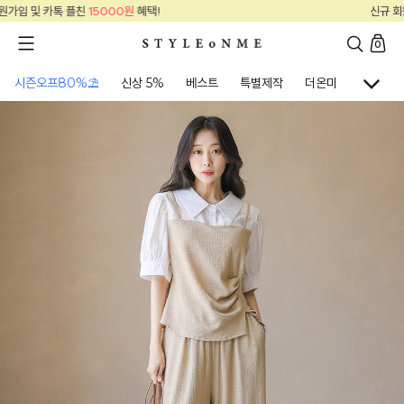
신규 회원가입 및 카톡 플친
15000원
혜택!
0
시즌오프80%⛱
신상 5%
베스트
특별제작
더온미
골프웨어