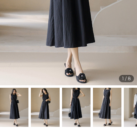
1
/
8