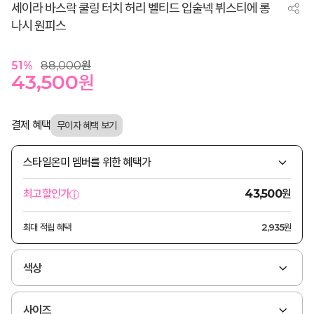
세이라 바스락 쿨링 터치 허리 벨티드 입술넥 뷔스티에 롱
나시 원피스
51
%
88,000
원
43,500
원
결제 혜택
스타일온미 멤버를 위한 혜택가
원
최고할인가
43,500
최대 적립 혜택
2,935원
색상
사이즈