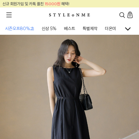
신규 회원가입 및 카톡 플친
15000원
혜택!
0
시즌오프80%⛱
신상 5%
베스트
특별제작
더온미
골프웨어