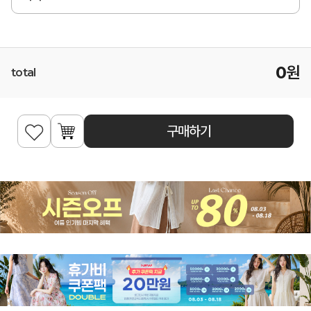
0
원
total
구매하기