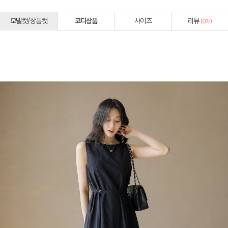
모델컷/상품컷
코디상품
사이즈
리뷰
(
0
개)