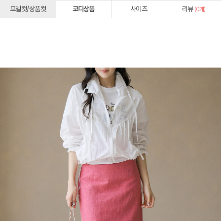
모델컷/상품컷
코디상품
사이즈
리뷰
(
0
개)