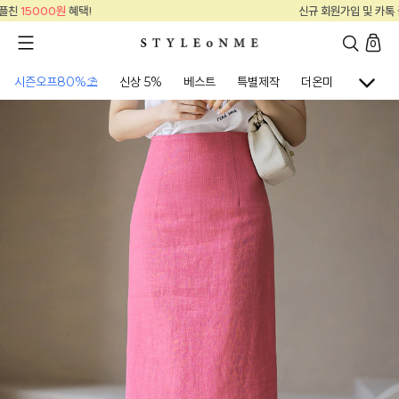
신규 회원가입 및 카톡 플친
15000원
혜택!
0
시즌오프80%⛱
신상 5%
베스트
특별제작
더온미
골프웨어