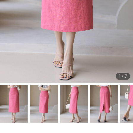
1
/
7