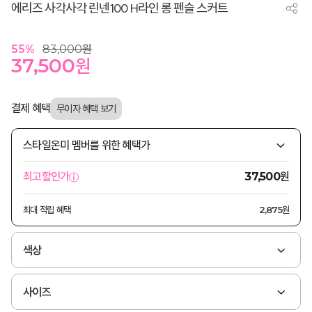
에리즈 사각사각 린넨100 H라인 롱 펜슬 스커트
55
%
83,000
원
37,500
원
결제 혜택
스타일온미 멤버를 위한 혜택가
원
최고할인가
37,500
최대 적립 혜택
2,875원
색상
사이즈