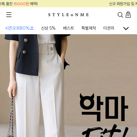
신규 회원가입 및 카톡 플친
15000원
혜택!
0
시즌오프80%⛱
신상 5%
베스트
특별제작
더온미
골프웨어