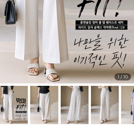
1
/
10