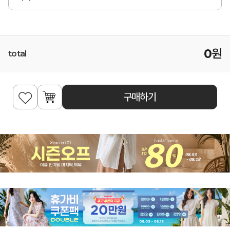
0
원
total
구매하기