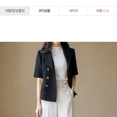
모델컷/상품컷
코디상품
사이즈
리뷰
(
0
개)