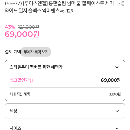
(55-77) [루이스엔젤] 롱앤슬림 썸머 쿨 랩 웨이스트 세미
와이드 일자 슬랙스 악마팬츠vol.129
43
%
121,000
원
69,000
원
결제 혜택
스타일온미 멤버를 위한 혜택가
원
최고할인가
69,000
최대 적립 혜택
3,190원
색상
사이즈