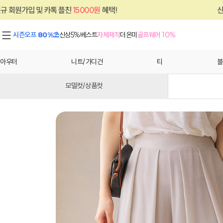
 플친
15000원
혜택!
신규 회원가입 및 카톡
시즌오프 80%⛱
신상5%
베스트
자체제작
더온미
골프웨어 10%
아우터
니트/가디건
티
블
모델컷/상품컷