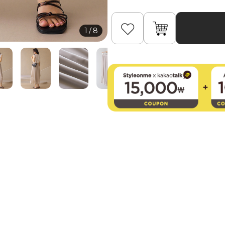
1
/
8