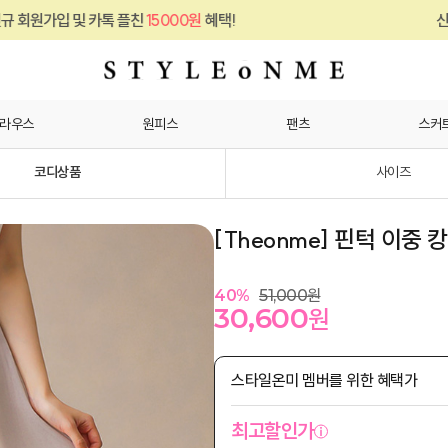
 플친
15000원
혜택!
신규 회원가입 및 카톡
라우스
원피스
팬츠
스커
코디상품
사이즈
[Theonme] 핀턱 이중
40
%
51,000
원
30,600
원
스타일온미 멤버를 위한 혜택가
최고할인가