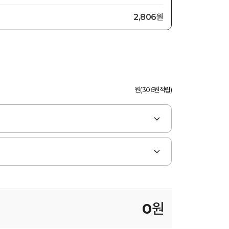
2,806원
원(306원적립)
0
원