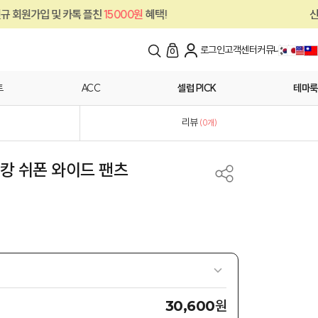
 플친
15000원
혜택!
신규 회원가입 및 카톡
로그인
고객센터
커뮤니티
0
트
ACC
셀럽 PICK
테마룩
리뷰
(
0
개)
 캉캉 쉬폰 와이드 팬츠
원
30,600