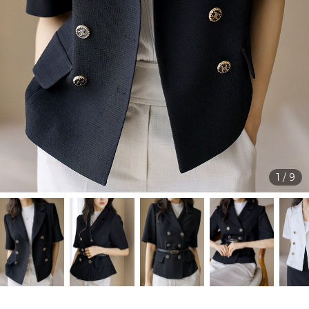
1
/
9