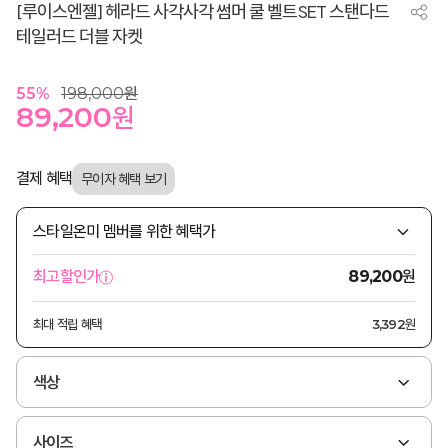
[루이스엔젤] 헤라드 사각사각 썸머 쿨 벨트SET 스탠다드
테일러드 더블 자켓
55
%
198,000
원
89,200
원
결제 혜택
스타일온미 멤버를 위한 혜택가
원
최고할인가
89,200
최대 적립 혜택
3,392원
색상
사이즈