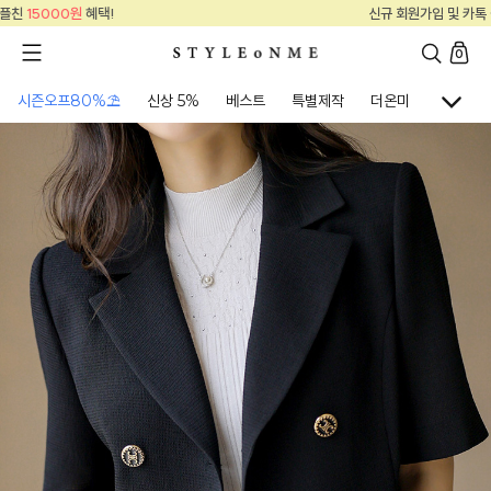
신규 회원가입 및 카톡 플친
15000원
혜택!
0
시즌오프80%⛱
신상 5%
베스트
특별제작
더온미
골프웨어