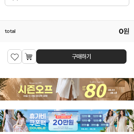
0
원
total
구매하기