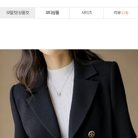
모델컷/상품컷
코디상품
사이즈
리뷰
(
0
개)