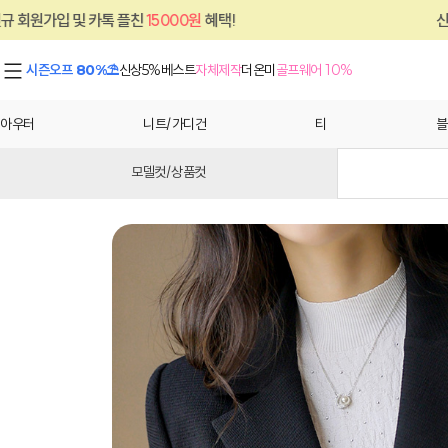
 플친
15000원
혜택!
신규 회원가입 및 카톡
시즌오프 80%⛱
신상5%
베스트
자체제작
더온미
골프웨어 10%
아우터
니트/가디건
티
블
모델컷/상품컷