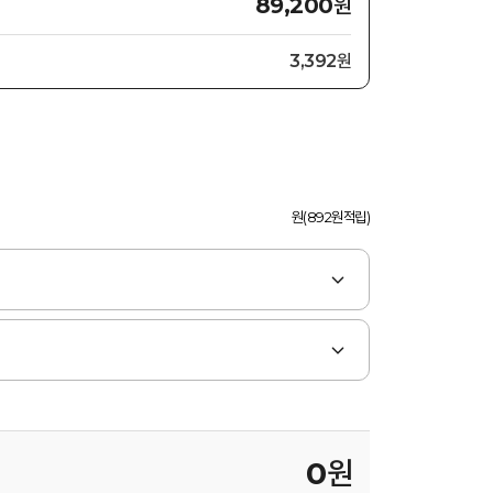
원
89,200
3,392원
원(892원적립)
0
원