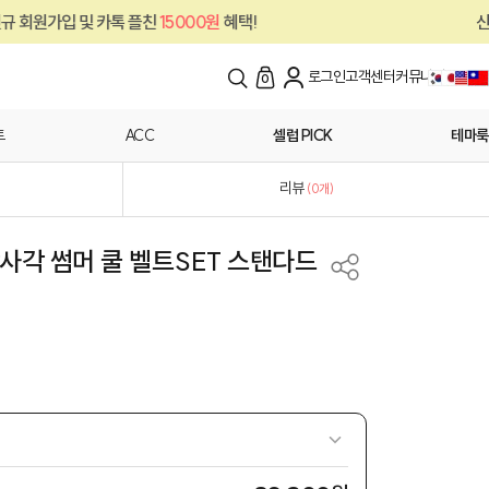
 플친
15000원
혜택!
신규 회원가입 및 카톡
로그인
고객센터
커뮤니티
0
트
ACC
셀럽 PICK
테마룩
리뷰
(
0
개)
사각 썸머 쿨 벨트SET 스탠다드