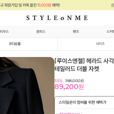
 플친
15000원
혜택!
신규 회원가입 및 카톡
라우스
원피스
팬츠
스커
코디상품
사이즈
[루이스엔젤] 헤라드 사각
테일러드 더블 자켓
55
%
198,000
원
89,200
원
스타일온미 멤버를 위한 혜택가