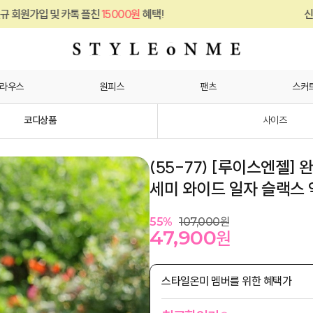
15000원
혜택!
신규 회원가입 및 카톡 플친
라우스
원피스
팬츠
스커
코디상품
사이즈
(55-77) [루이스엔젤]
세미 와이드 일자 슬랙스 악
55
%
107,000
원
47,900
원
스타일온미 멤버를 위한 혜택가