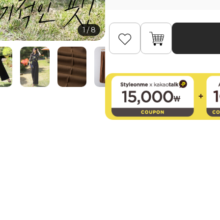
1
/
8