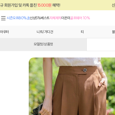
15000원
혜택!
신규 회원가입 및 카톡 플친
시즌오프80%⛱
신상5%
베스트
자체제작
더온미
골프웨어 10%
아우터
니트/가디건
티
블
모델컷/상품컷