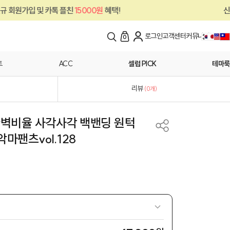
15000원
혜택!
신규 회원가입 및 카톡 플친
로그인
고객센터
커뮤니티
0
트
ACC
셀럽 PICK
테마룩
리뷰
(
0
개)
 완벽비율 사각사각 백밴딩 원턱
마팬츠vol.128