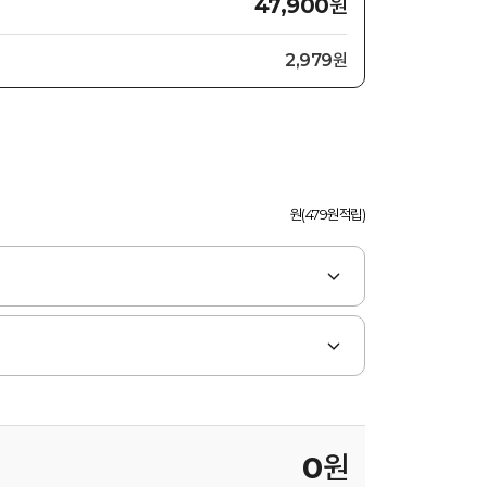
원
47,900
2,979원
원(479원적립)
0
원