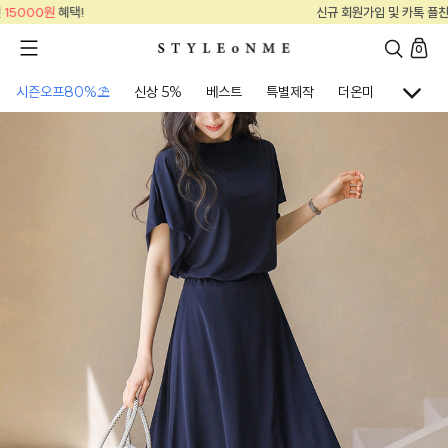
신규 회원가입 및 카톡 플친
15000원
혜택!
0
시즌오프80%⛱
신상 5%
베스트
특별제작
더온미
골프웨어