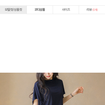
모델컷/상품컷
코디상품
사이즈
리뷰
(
0
개)