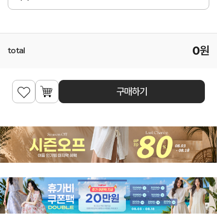
0
원
total
구매하기