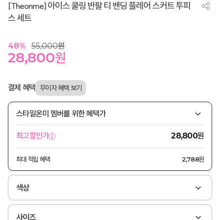
[Theonme] 아이스 쿨링 반팔 티 밴딩 플레어 스커트 투피
스 세트
48
%
55,000
원
28,800
원
결제 혜택
스타일온미 멤버를 위한 혜택가
원
최고할인가
28,800
최대 적립 혜택
2,788원
색상
사이즈