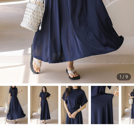
1
/
9