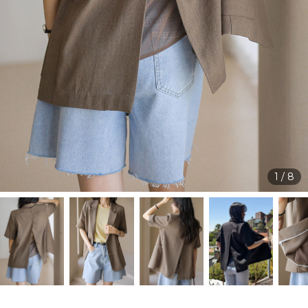
1
/
8