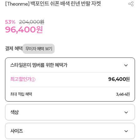
[Theonme] 백포인트 쉬폰 배색 린넨 반팔 자켓
53
%
204,000
원
96,400
원
결제 혜택
스타일온미 멤버를 위한 혜택가
원
최고할인가
96,400
최대 적립 혜택
3,464원
색상
사이즈