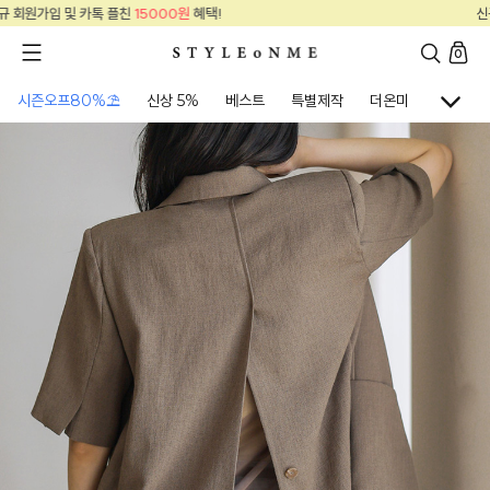
신규 회원가입 및 카톡 플친
15000원
혜택!
0
시즌오프80%⛱
신상 5%
베스트
특별제작
더온미
골프웨어