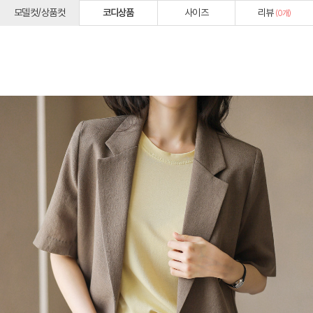
모델컷/상품컷
코디상품
사이즈
리뷰
(
0
개)