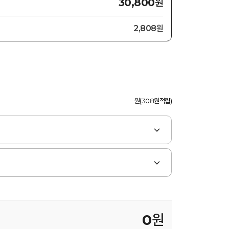
원
30,800
2,808원
원(308원적립)
0
원