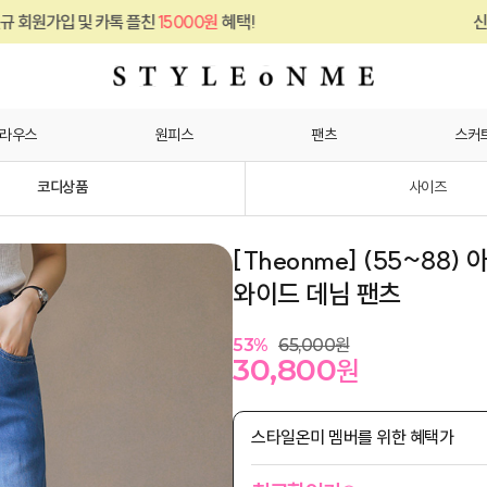
친
15000원
혜택!
신규 회원가입 및 카톡 플
라우스
원피스
팬츠
스커
코디상품
사이즈
[Theonme] (55~8
와이드 데님 팬츠
53
%
65,000
원
30,800
원
스타일온미 멤버를 위한 혜택가