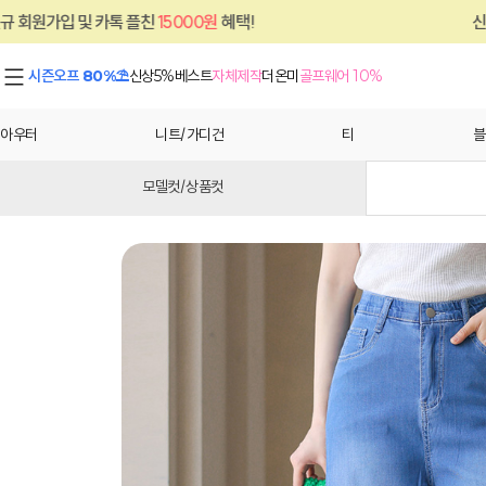
친
15000원
혜택!
신규 회원가입 및 카톡 플
시즌오프 80%⛱
신상5%
베스트
자체제작
더온미
골프웨어 10%
아우터
니트/가디건
티
블
모델컷/상품컷