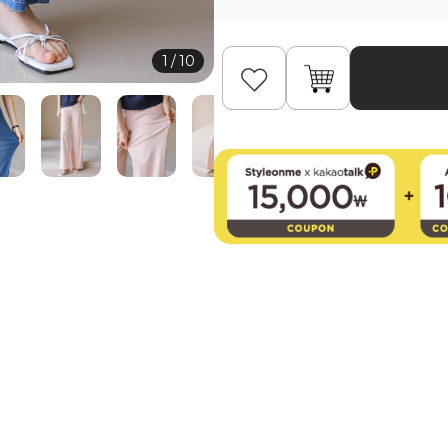
1
/
10