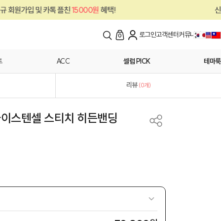
친
15000원
혜택!
신규 회원가입 및 카톡 플
로그인
고객센터
커뮤니티
0
트
ACC
셀럽 PICK
테마룩
리뷰
(
0
개)
8) 아이스텐셀 스티치 히든밴딩